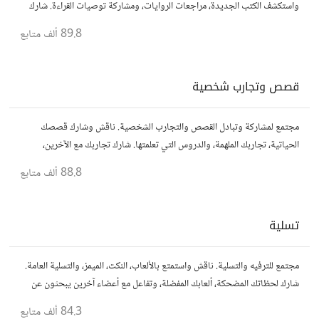
واستكشف الكتب الجديدة، مراجعات الروايات، ومشاركة توصيات القراءة. شارك
أفكارك، نصائحك، وأسئلتك، وتواصل مع قراء آخرين.
89.8 ألف
متابع
قصص وتجارب شخصية
مجتمع لمشاركة وتبادل القصص والتجارب الشخصية. ناقش وشارك قصصك
الحياتية، تجاربك الملهمة، والدروس التي تعلمتها. شارك تجاربك مع الآخرين،
واستفد من قصصهم لتوسيع آفاقك.
88.8 ألف
متابع
تسلية
مجتمع للترفيه والتسلية. ناقش واستمتع بالألعاب، النكت، الميمز، والتسلية العامة.
شارك لحظاتك المضحكة، ألعابك المفضلة، وتفاعل مع أعضاء آخرين يبحثون عن
المتعة والمرح.
84.3 ألف
متابع