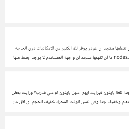
تعلمها ستجد ان غودو يوفر لك الكثير من الامكانيات دون الحاجة
الى توتوريالات خاصة (باستثناء بعض التقنيات) ومن ناحية بساطة الواجهة فاعتقد انني هنا سوف اختلف معك غودو يعمل بنظام بالعقد او الـnodes ما ان تفهمها ستجد ان واجهة المستخدم لا يوجد ابسط منها
ه مشابهة جدا للغة بايثون فبرايك ايهم اسهل بايثون ام سي شارب؟ ورايت بعض
التعلم وخفيف جدا وفي نفس الوقت المحرك خفيف الحجم اي اقل من