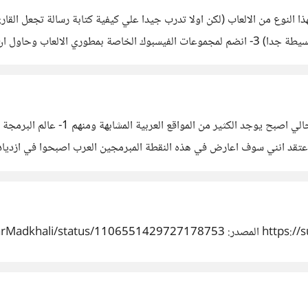
بعملها وحصلت علي مبلغ قرابة 150$ في شهر واحد في لعبة بسيطة جدا) 3- انضم لمجموعات الفيسبو
! اعتقد انني سوف اعارض في هذه النقطة المبرمجين العرب اصبحوا في ازدياد 
م صنف واحد