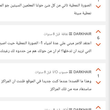
1
الصورة النمطية تاتي من كل شئ حولنا المعلمين السيئين جو ال
نمطية سيئة
DARKHAIR
ثقافة
قبل 8 سنوات
6
احتاج اليها ما الفائدة من دراسة الكمياء اذا كنت تريد
DARKHAIR
حسوب I/O
قبل 8 سنوات
1
وهذا ما اقصده! عندما كنت جديدا في الموقع ظننت ان المراكز 
ساستفاد منه من تلك المراكز