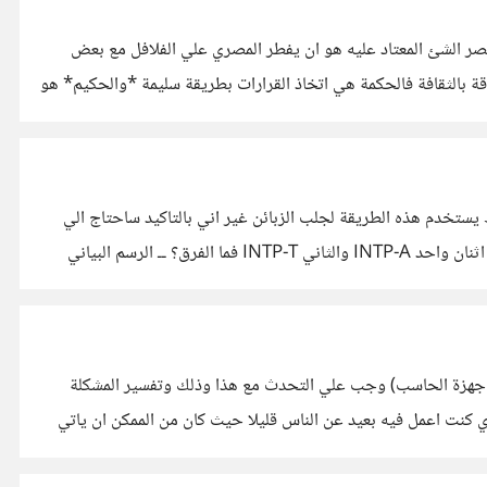
صر الشئ المعتاد عليه هو ان يفطر المصري علي الفلافل مع بعض
لاقة بالثقافة فالحكمة هي اتخاذ القرارات بطريقة سليمة *والحكيم* هو
يستخدم هذه الطريقة لجلب الزبائن غير اني بالتاكيد ساحتاج الي
السيئات اكثر من الحسنات حتي اطور من نفسي ولكن علي العموم فقد خضت الاختبار ولقد حصلت علي INTP-A (منطقي) ــ قرات ان هناك اثنان واحد INTP-A والثاني INTP-T فما الفرق؟ ــ الرسم البياني
ما ذهبت الي اول عمل لي وكان (صيانة اجهزة الحاسب) وجب علي التحدث مع هذا وذلك وتفسير المشكلة
ي كنت اعمل فيه بعيد عن الناس قليلا حيث كان من الممكن ان ياتي