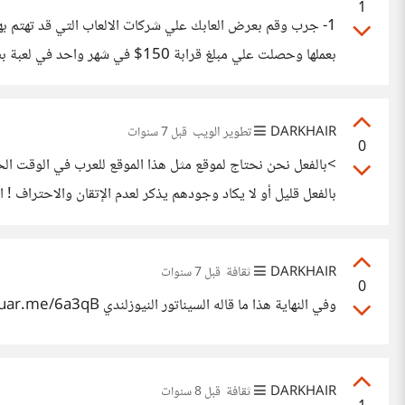
1
بالعرض عليك ان تعمل معهم في مشاريع مستقبلية او علي الاقل
DARKHAIR
تطوير الويب
قبل 7 سنوات
0
بالفعل قليل أو لا يكاد وجودهم يذكر لعدم الإتقان والاحتراف 
باللغة الانجليزية ستجد انهم اكثر بكثير ولكن ذلك لا يعني انه
DARKHAIR
ثقافة
قبل 7 سنوات
0
وفي النهاية هذا ما قاله السيناتور النيوزلندي https://suar.me/6a3qB المصدر: https://twitter.com/OmarMadkhali/status/1106551429727178753
DARKHAIR
ثقافة
قبل 8 سنوات