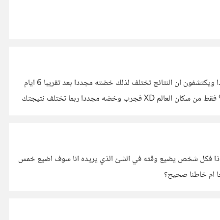
عندما نشرت هذا الموضوع بحثت عن الامر ووجدت ان الكثير من الناس يقولون انه بعد اسبوع واحد من اداء الاختبار فانهم يخوضونه مجددا ويكتشفون ان النتائج تختلف لذلك خضته مجددا بعد تقريبا 6 ايام
وقد وجدت بالفعل ان النتجية اختلفت فقد حصلت علي نتيجة الـ(مهندس) https://suar.me/QxoA3 وهذه المرة اصبحت من ضمن 2% فقط من سكان العالم XD فجرب وخضه مجددا ربما تختلف نتيجتك
. اذا فكل شخص يضيع وقته في الشئ الذي يريده انا سوف اضيع خمس
ا ام خاطئا صحيح؟