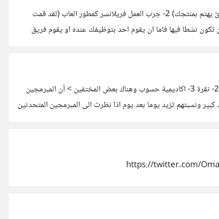
1- جرب وقم بعرض العابك علي شركات الالعاب التي قد تهتم بهذا النوع من الالعاب (لكن اولا تدرب جيدا علي كيفية كتابة رسالة تجعل القارئ يهتم بمنتجك) 2- جرب العمل فريلانسر كمطور العاب (لقد قمت
ك الخاصة بمطوري الالعاب وحاول ان تكون نشطا فيها فاما ان يقوم احد بتوظيفك عنده او يقوم فريق
>بالفعل نحن نحتاج لموقع مثل هذا الموقع للعرب في الوقت الحالي اصبح يوجد الكثير من المواقع العربية المشابهة ومنهم 1- عالم البرمجة 2- نقرة 3- اكاديمية حسوب وهناك بعض المختفين > أن المبرمجين
كبير ونسبتهم تزيد يوما بعد يوم اذا نظرت الى المبرمجين المتحدثين