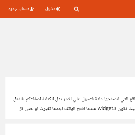
دخول
حساب جديد
افة Speed Dial بحيث عندما افتح tap جديدة اجد روابط سريعة للمواقع التي اتصفحها عادة فتسهل علي الامر بدل الكتابة اضافتكم بالفعل
رائعة خاصة التصميم والاسلوب السهل في الفهم والاختيار الموفق في الخطوط شيئ مذهل بالفعل وكنت اتمني جدا وجود نسخة للهواتف بحيث تكون كـwidget عندما افتح الهاتف اجدها تغيرت او حتى كل