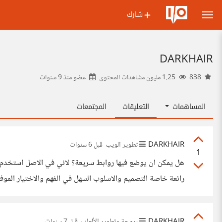
شارك
DARKHAIR
838
1.25 مليون مشاهدات المحتوى
عضو منذ
9 سنوات
المساهمات
التعليقات
المجتمعات
DARKHAIR
تطوير الويب
قبل 6 سنوات
1
دقيقة تتغير ولكن للاسف موضوع ان استبدل الـspeed dial بهذه الاضافة نوعا ما صعب بالنسبة لي
DARKHAIR
برمجة وتطوير الألعاب
قبل 7 سنوات