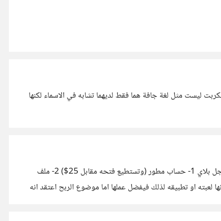
 (ملحوظة: لغة جافا سكربت ليست مثل لغة جافة هما فقط لديهما تشابه في الاسماء لكنها
الصراحة لم انشر من قبل اي تطبيق او لعبة لي ولكن قرات عن الموضوع ووجدت انك تحتاج الي 3 اشياء رئيسية حتى تنشر لعبتك علي جوجل بلاي 1- حساب مطور (وتستطيع فتحه مقابل 25$) 2- ملف
يك احد قضية بحجة انها لعبته او تطبيقه لذلك فيفضل عملها اما موضوع الربح اعتقد انه