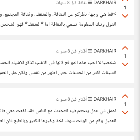
DARKHAIR
ثقافة
قبل 8 سنوات
1
>فما هي وجهة نظركم عن الثقافة، والمثقف، وثقافة المجتمع، و
الفول وتلك المعلومة تسمي بالثقافة اما *المثقف* فهو الشخص ال
الشخص الذي لديه حكمة اي يستطيع اتخاذ القرارات بطريقة سل
DARKHAIR
أفكار
قبل 8 سنوات
1
شخصيا لا احب هذه المواقع لانها في الاغلب تذكر الاشياء الح
الذي وضعه الصراحة انا غير مقتنع انه انا 100% الا انه صحيح بنسبة
DARKHAIR
أفكار
قبل 8 سنوات
1
للعميل وكم من الوقت سوف اخذ وغيرها الكثير وبالطبع فان العم
الينا عميلين في اليوم الواحد وفي بعض