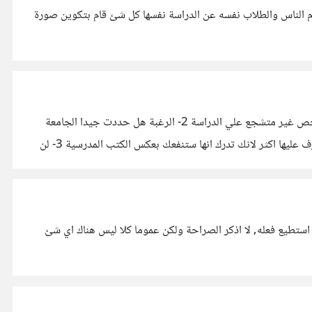
ام الناس والطلاب نفسه عن الدراسة نفسها كل شئ قام بتكوين صورة
اعتقد الامر مبني علي عدة اشياء 1- الصورة النمطية حيث اصبح في فكرنا صورة نمطية سيئة عن الدراسة والكتب المدرسية مما يجعل الشخص غير متشجع علي الدراسة 2- الرغبة هل حددت جيدا الجامعة
التي تريد ان تدخلها؟ ام ان من حولك هم من حددوه لك رغبتك في قرائة الكتب الغير مدرسية لانك ببساطة تحب تلك الكتب وتحب ان تتعرف عليها اكثر لانك تدرك انها ستنفعك بعكس الكتب المدرسية 3- لن
استطيع فعله, لا اذكر الصراحة ولكن عموما كلا ليس هناك اي شئ