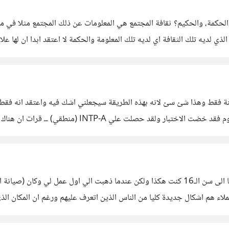
الحكمة، والحكيم؟ ثقافة المجتمع هي المعلومات عن ذلك المجتمع مثلا في م
ذي لديه تلك الثقافة اي لديه تلك المعلومة والحكمة لا اعتقد ابدا ان لها ع
يمة >سؤال ينبغي علينا أن نطرحه
سنة فقط وهذا شئ سئ لانه بهذه الطريقة سيجعلني اشك فيه واعتقد انه فقط 
اعمل في عمل يتحتم فيه التحدث مع الناس فقد نفعت معي فانا الى سن الـ16 كنت هكذا ولكن عند
لاء هم اشكال جديدة كليا من الناس الذين اتعرف عليهم ورغم ان المكان الذ