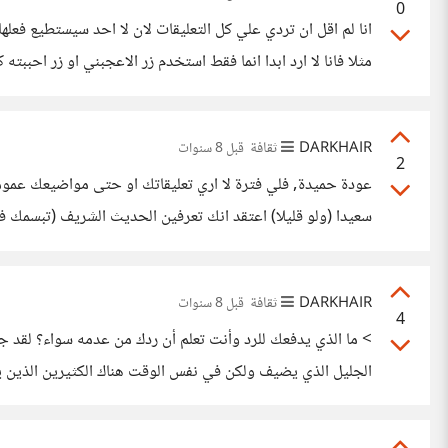
0
انا لم اقل ان تردي علي كل التعليقات لان لا احد سيستطيع فعله
مثلا فانا لا ارد ابدا انما فقط استخدم زر الاعجبني او زر احب
واحد كل فترة كبيرة
DARKHAIR
ثقافة
قبل 8 سنوات
2
عودة حميدة, فلي فترة لا اري تعليقاتك او حتى مواضيعك عمو
سعيدا (ولو قليلا) اعتقد انك تعرفين الحديث الشريف (تبسمك ف
يعني أن علينا تضيع وقتنا في سخافات حتى لا يظنّ
DARKHAIR
ثقافة
قبل 8 سنوات
4
> ما الذي يدفعك للرد وأنت تعلم أن ردك من عدمه سواء؟ لقد ج
الجليل الذي يضيف ولكن في نفس الوقت هناك الكثيرين الذين ي
عليه لذلك تقوم بالرد حتى ولو