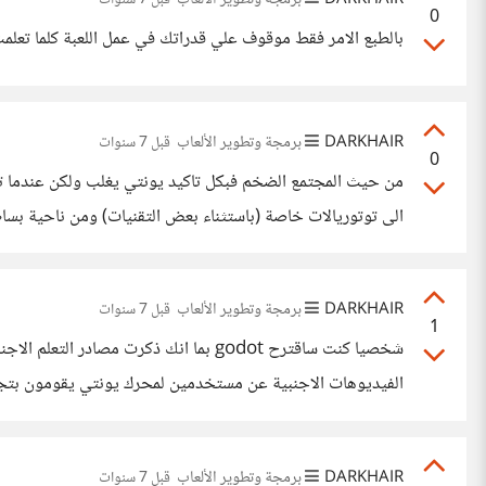
0
بالطبع الامر فقط موقوف علي قدراتك في عمل اللعبة كلما تعلمت
DARKHAIR
برمجة وتطوير الألعاب
قبل 7 سنوات
0
من حيث المجتمع الضخم فبكل تاكيد يونتي يغلب ولكن عندما تكو
الكائنات (nodes) علي اليمين وخصائص كل كائن علي اليسار وفي المنتصف محرر
DARKHAIR
برمجة وتطوير الألعاب
قبل 7 سنوات
1
شخصيا كنت ساقترح godot بما انك ذكرت
الفيديوهات الاجنبية عن مستخدمين لمحرك يونتي يقومون بتج
50 ميجا, وذلك سوف يجعل التجربة اسهل بدلا من تنزيل محرك يونتي ذو الـ3
DARKHAIR
برمجة وتطوير الألعاب
قبل 7 سنوات