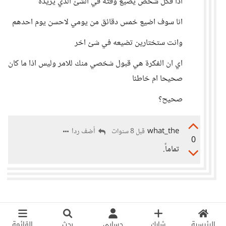
اذا فكل شخص يضيع وقته في الشئ الذي يريده
انا سوف اضيع خمس دقائق من يومي لاحسن يوم احدهم
وانت ستختارين تضيعه في شئ اخر
اي ان الفكرة هي قبول شخصي منك للامر وليس اذا ما كان
صحيحا ام خاطئا
صحيح؟
what_the
أضف ردا
قبل 8 سنوات
0
تماماً.
الرئيسية
شارك
حسابي
بحث
القائمة