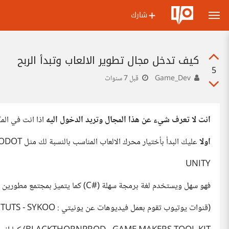
شارك
كيف تدخل مجال تطوير الالعاب وتبدأ الربح
5
Game_Dev
قبل 7 سنوات
انت لا تعرف شيء عن هذا المجال وتريد الدخول اليه
اذا انت في الم
اولا
عليك البدأ بأختيار محرك الالعاب المناسب بالنسبة لك مثل UNITY - UE4 - GODOT الخ ... وانصحك بمحرك
UNITY
فهو سهل ويستخدم لغة برمجة سهلة (#C) كما يتميز بمجتمع مطورين كبير وقنوات اليوتيوب تتهافت لشرح كيفية استخدامه
(قنوات يوتيوب تقوم بعمل فيديوهات عن يونيتي : BRACKEYS - AWESOME TUTS - SYKOO -