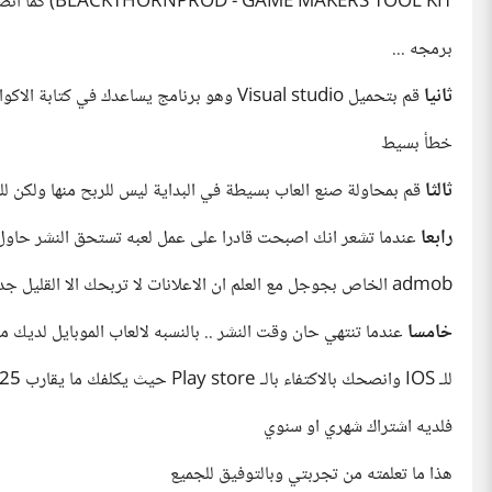
BLACKTHORNPROD - GAME MAKERS TOOL KIT) كما انصحك بالابتعاد عن محركات الالعاب التي لا تستعمل لغة
برمجه ...
ثانيا
قم بتحميل Visual studio وهو برنامج يساعدك في كتابة الاكواد سيوفر عليك عناء اعادة كتابة الاكواد بأكملها بسبب
خطأ بسيط
ثالثا
قم بمحاولة صنع العاب بسيطة في البداية ليس للربح منها ولكن لل
رابعا
عندما تشعر انك اصبحت قادرا على عمل لعبه تستحق النشر حاول ان تجعل
admob الخاص بجوجل مع العلم ان الاعلانات لا تربحك الا القليل جدا لذا حاول اضافة المشتريات داخل اللعبة
خامسا
عندما تنتهي حان وقت النشر .. بالنسبه لالعاب الموبايل لديك منصتين مهمتين play store ل
للـ IOS وانصحك بالاكتفاء بالـ Play store حيث يكلفك ما يقارب 25 $ لنشر لعبتك في المرة الاولى وحسب اما App store
فلديه اشتراك شهري او سنوي
هذا ما تعلمته من تجربتي وبالتوفيق للجميع