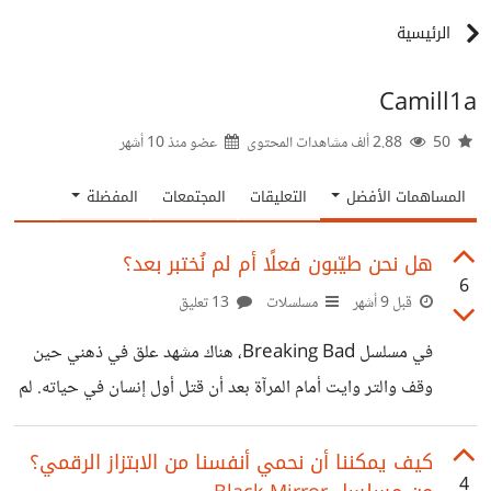
الرئيسية
Camill1a
50
2.88 ألف مشاهدات المحتوى
عضو منذ
10 أشهر
المساهمات الأفضل
التعليقات
المجتمعات
المفضلة
هل نحن طيّبون فعلًا أم لم نُختبر بعد؟
6
قبل 9 أشهر
مسلسلات
13 تعليق
في مسلسل Breaking Bad، هناك مشهد علق في ذهني حين
وقف والتر وايت أمام المرآة بعد أن قتل أول إنسان في حياته. لم
يتكلم، فقط حدّق في وجهه كأنه يرى شخصًا آخر يولد بداخله.
تلك اللحظة لم تكن عن الجريمة نفسها، بل عن التحوّل. كيف
كيف يمكننا أن نحمي أنفسنا من الابتزاز الرقمي؟
4