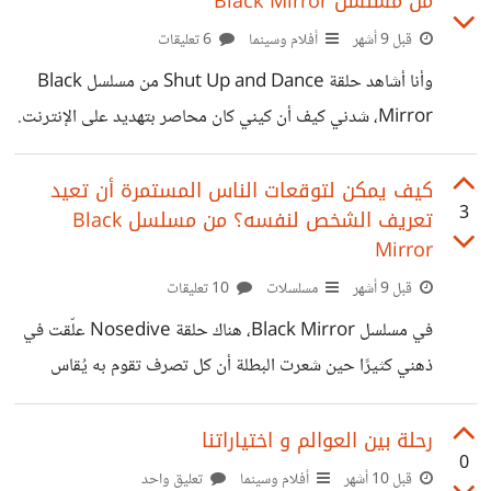
من مسلسل Black Mirror
يمكن لفعلٍ واحد أن يُعيد تعريف الإنسان لنفسه. والتر لم يصبح
شريرًا بين ليلة وضحاها، بل كان يبرر كل خطوة بقوله أفعل هذا
قبل 9 أشهر
أفلام وسينما
6 تعليقات
من أجل عائلتي. ومع كل تبرير، كانت ملامحه تتغير ببطء حتى
وأنا أشاهد حلقة Shut Up and Dance من مسلسل Black
لم
Mirror، شدني كيف أن كيني كان محاصر بتهديد على الإنترنت.
مجرد فيديو شخصي بسيط تحوّل لأداة ابتزاز، وكل خطوة تالية
كانت تزيد شعوره بالعجز وكأنه في شبكة بلا مخرج. هذا المشهد
كيف يمكن لتوقعات الناس المستمرة أن تعيد
3
تعريف الشخص لنفسه؟ من مسلسل Black
ذكرني بحالات نسمع عنها يوميًا شباب وفتيات يتعرضون للابتزاز
Mirror
الإلكتروني بسبب صورة شخصية أو رسالة عابرة، ويعيشون
قبل 9 أشهر
مسلسلات
10 تعليقات
ضغطًا نفسيًا رهيبًا. بدل ما يلاقي الضحية دعم وحماية، يلاقي
أحيانًا لوم أو تشكيك من المجتمع، وكأن الخطأ كان في وجوده
في مسلسل Black Mirror، هناك حلقة Nosedive علّقت في
هو.
ذهني كثيرًا حين شعرت البطلة أن كل تصرف تقوم به يُقاس
برقم، وكل ابتسامة أو كلمة يتم تقييمها. لم تتكلم، فقط حدّقت
في هاتفها كأنها ترى نسخة أخرى من نفسها تولد تحت ضغط
رحلة بين العوالم و اختياراتنا
0
الآخرين. تلك اللحظة لم تكن عن التقييم نفسه، بل عن التحوّل
قبل 10 أشهر
أفلام وسينما
تعليق واحد