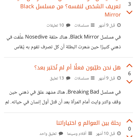
3
تعريف الشخص لنفسه؟ من مسلسل Black
ذكرني بحالات نسمع عنها يوميًا شباب وفتيات يتعرضون للابتزاز
Mirror
الإلكتروني بسبب صورة شخصية أو رسالة عابرة، ويعيشون
قبل 9 أشهر
مسلسلات
10 تعليقات
ضغطًا نفسيًا رهيبًا. بدل ما يلاقي الضحية دعم وحماية، يلاقي
أحيانًا لوم أو تشكيك من المجتمع، وكأن الخطأ كان في وجوده
في مسلسل Black Mirror، هناك حلقة Nosedive علّقت في
هو.
ذهني كثيرًا حين شعرت البطلة أن كل تصرف تقوم به يُقاس
برقم، وكل ابتسامة أو كلمة يتم تقييمها. لم تتكلم، فقط حدّقت
في هاتفها كأنها ترى نسخة أخرى من نفسها تولد تحت ضغط
هل نحن طيّبون فعلًا أم لم نُختبر بعد؟
6
الآخرين. تلك اللحظة لم تكن عن التقييم نفسه، بل عن التحوّل
قبل 9 أشهر
مسلسلات
13 تعليق
الداخلي. كيف يمكن لتوقعات الناس المستمرة أن تعيد تعريف
في مسلسل Breaking Bad، هناك مشهد علق في ذهني حين
الشخص لنفسه؟ البطلة لم تصبح سطحية فجأة، بل كانت تُبرّر كل
وقف والتر وايت أمام المرآة بعد أن قتل أول إنسان في حياته. لم
تصرف باعتقادها أنها تفعل ما يجب لإرضاء
يتكلم، فقط حدّق في وجهه كأنه يرى شخصًا آخر يولد بداخله.
تلك اللحظة لم تكن عن الجريمة نفسها، بل عن التحوّل. كيف
رحلة بين العوالم و اختياراتنا
0
يمكن لفعلٍ واحد أن يُعيد تعريف الإنسان لنفسه. والتر لم يصبح
قبل 10 أشهر
أفلام وسينما
تعليق واحد