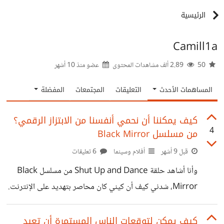
الرئيسية
Camill1a
50
2.89 ألف مشاهدات المحتوى
عضو منذ
10 أشهر
المساهمات الأحدث
التعليقات
المجتمعات
المفضلة
كيف يمكننا أن نحمي أنفسنا من الابتزاز الرقمي؟
4
من مسلسل Black Mirror
قبل 9 أشهر
أفلام وسينما
6 تعليقات
وأنا أشاهد حلقة Shut Up and Dance من مسلسل Black
Mirror، شدني كيف أن كيني كان محاصر بتهديد على الإنترنت.
مجرد فيديو شخصي بسيط تحوّل لأداة ابتزاز، وكل خطوة تالية
كانت تزيد شعوره بالعجز وكأنه في شبكة بلا مخرج. هذا المشهد
كيف يمكن لتوقعات الناس المستمرة أن تعيد