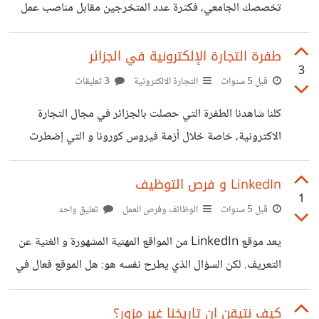
تخصصك الجامعي، فكثرة عدد المتخرجين مقابل مناصب عمل
شحيحة جدا في معظم الدول العربية يجعل الامر صعبا جدا.. ما
رأيك في العمل في العمل بوظيفة دائمة خارج مجال تخصصك؟
طفرة التجارة الإلكترونية في الجزائر
3
هل ستبحث عن وظيفة توافق مجال تخصصك توازيا مع عملك
قبل 5 سنوات
التجارة الالكترونية
3 تعليقات
الحالي، أم تفضل تطوير مهاراتك في وظيفتك الحالية و الاستمرار
كلنا شاهدنا الطفرة التي حصلت بالجزائر في مجال التجارة
بها؟
الاكترونية، خاصة خلال أزمة فيروس كورونا و التي إضطرت
الكثيرين للمكوث في بيوتهم رغما عنهم. كل هذا ساعد على
تنشيط التجارة الإلكترونية عبر خدمات الشراء من النت، خصوصا
LinkedIn و فرص التوظيف
1
من خلال مواقع التواصل الإجتماعي. في رأيك كجزائري ، هل ما
قبل 5 سنوات
الوظائف وفرص العمل
تعليق واحد
نشاهده هو فقط طفرة مؤقتة سرعان ما ستزول ؟ أم أننا نشاهد
يعد موقع LinkedIn من المواقع المهنية المشهورة و الغنية عن
تحولا جذريا للمجتمع الجزائري في إتجاه تبني ثقافة التجارة
التعريف. لكن السؤال الذي يطرح نفسه هو: هل الموقع فعال في
الاكترونية بصفة أكبر ؟
ايجاد وظيفة خاصة لمنعدمي الخبرة او الذي يملكون خبرة
محدودة في مجالهم؟ خاصة مع تغير توجه الموقع عبر حيث
كيف نتيقن ان تاريخنا غير مزور؟