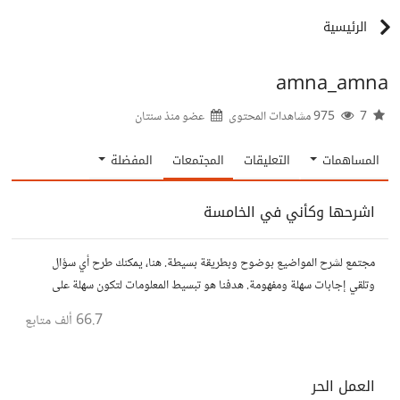
الرئيسية
amna_amna
7
975 مشاهدات المحتوى
عضو منذ
سنتان
المساهمات
التعليقات
المجتمعات
المفضلة
اشرحها وكأني في الخامسة
مجتمع لشرح المواضيع بوضوح وبطريقة بسيطة. هنا، يمكنك طرح أي سؤال
وتلقي إجابات سهلة ومفهومة. هدفنا هو تبسيط المعلومات لتكون سهلة على
الجميع، تمامًا كما لو كنت في الخامسة من عمرك.
66.7 ألف
متابع
العمل الحر