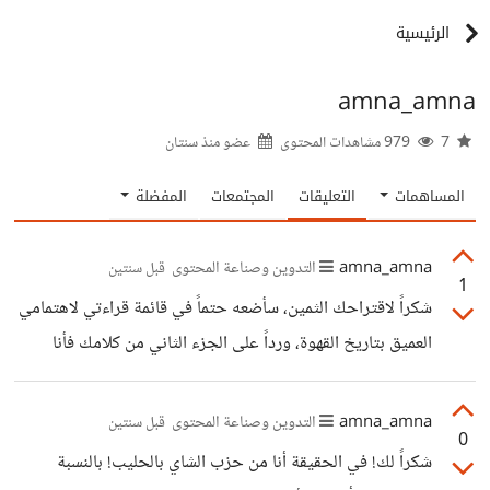
الرئيسية
amna_amna
7
979 مشاهدات المحتوى
عضو منذ
سنتان
المساهمات
التعليقات
المجتمعات
المفضلة
amna_amna
التدوين وصناعة المحتوى
قبل سنتين
1
شكراً لاقتراحك الثمين، سأضعه حتماً في قائمة قراءتي لاهتمامي
العميق بتاريخ القهوة، ورداً على الجزء الثاني من كلامك فأنا
كذلك من حزب الشاي لكن لي علاقة حب وكره معقدة مع القهوة
:)
amna_amna
التدوين وصناعة المحتوى
قبل سنتين
0
شكراً لك! في الحقيقة أنا من حزب الشاي بالحليب! بالنسبة