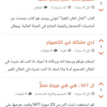
1
النظرة المجتمعية للمال والاستثمار. ويتضمن الكتاب العديد من
قبل 3 سنوات
كتب وروايات
تعليقان
النصائح والإرشادات المالية القيمة، مثل: 1- التركيز على
كتاب "المال اتقان اللعبة" لتوني روبنز: هو كتاب يتحدث عن
الاستثمار في الأصول الثابتة بدلاً من الأصول المتداولة. 2-
أساسيات الاستثمار وكيفية النجاح في الحياة المالية. ويمكن
تحديد الأولويات المالية وتخصيص الوقت والمال لتحقيقها. 3-
تلخيص محتوى الكتاب : 1- الاستثمار في الأصول: يشجع الكتاب
توفير الوقت والجهد والمال للتعليم المالي وإدارة المال
على الاستثمار في الأصول التي تتزايد قيمتها مع مرور الوقت،
لدي مشكله في الكمبيوتر
1
مثل العقارات والأسهم والسندات. 2- التميز في الاستثمار: يشجع
قبل 3 سنوات
تقنية
4 تعليقات
الكتاب على التميز في الاستثمار والاستثمار في الأصول التي
السلام عليكم ورحمة الله وبركاته لا اعرف اذا كنت قد نشرت في
تعتبر خارج المألوف، وذلك لتحقيق العوائد العالية وتقليل
المكان الصحيح ام لا وانا اسف اذا كنت نشرت في المكان الغير
المخاطر. 3- تعلم القراءة المالية: يشجع الكتاب على تعلم القراءة
مناسب المهم انا عندي جهاز hp 705 g1 والجهاز كان فيه 8
المالية وفهم القوائم المالية والتقارير المالية،
جيجا رام ولكن انا زودتها ل 12 جيجا رام بس للأسف الويندوز
ال NFT ; هي هي مربحة فعلاًً
1
كاتبلي أنه بيستخدم ٢ جيجا بايت من الرام بس اعمل ايه علشان
قبل 4 سنوات
التصميم وقابليّة الاستخدام
4 تعليقات
اخليه يستخدم الرام بشكل كامل
لقد استطعت انشاء اكثر من 20 صورة NFT وقمت بعرضها علي