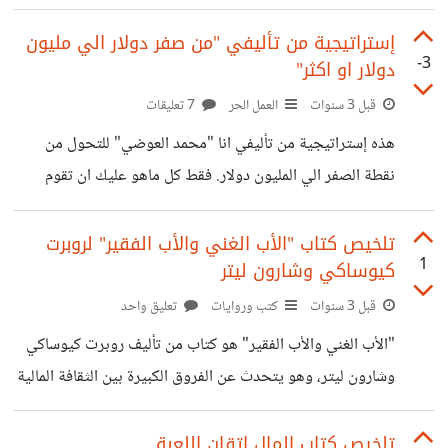
ألبوكركي بولاية نيومكسيكو الأمريكية، وتخرج من جامعة
برينستون بدرجة البكالوريوس في الهندسة الكهربائية
إستراتيجية من تأليفي "من صفر دولار الي مليون
-3
دولار او اكثر"
والحاسوبية. في عام 1994، بدأ بيزوس متجرًا للكتب
الإلكترونية من غرفة صغيرة في منزله، واستخدم الإنترنت لبيع
قبل 3 سنوات
العمل الحر
7 تعليقات
الكتب وإيصالها إلى الزبائن. وفي البداية، كانت الشركة تعمل
هذه إستراتيجية من تأليفي انا "محمد العوضي" للتحول من
بشكل بسيط ولم تحقق أرباحًا كبيرة، ولكن بيزوس لم ييأس
نقطة الصفر الي المليون دولار. فقط كل ماهو عليك ان تقوم
وعمل على توسيع نطاق الشركة وتوفير خدمات أخرى مثل
بقراءة هذا المقال جيداً وأن تقوم بالتطبيق أهم شئ التطبييييق
الأفلام والموسيقى
ولاتنساني من صالح الدعاء إذا أستفدت شيئاً. لنبدأ: المرحلة "A":
تلخيص كتاب "الأب الغني والأب الفقير" لروبرت
1
كيوساكي وشارون ليتر
نحن الان صفر دولار أو لدينا بعض الدولارات القليلة لذا سأقترح
عليكم بعض الأفكار التي يمكن أن تساعد في البدء بمشروع صغير
قبل 3 سنوات
كتب وروايات
تعليق واحد
باستثمار بسيط او حتي بدون رأس مال، ومن بين هذه الأفكار: 1-
"الأب الغني والأب الفقير" هو كتاب من تأليف روبرت كيوساكي
بيع المنتجات المستعملة التي يمكن ان
وشارون ليتر، وهو يتحدث عن الفروق الكبيرة بين الثقافة المالية
للأثرياء والفقراء في العالم. يعتبر الكتاب دليلًا لتحقيق الثراء
والنجاح المالي، وهو يركز على أهمية التعليم المالي وكيفية تغيير
تلخيص كتاب المال إتقان اللعبة