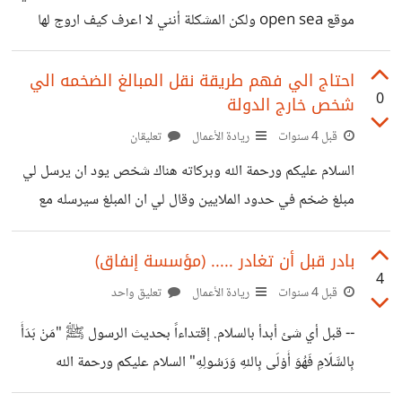
موقع open sea ولكن المشكلة أنني لا اعرف كيف اروج لها
وهل هناك احد يشتري هذه الرموز ام انه وهم ... تعديل: لقد
قامت فتاة من كوريا الشمالية بالتواصل معي علي فيسبوك لشرائ
احتاج الي فهم طريقة نقل المبالغ الضخمه الي
0
شخص خارج الدولة
رمز nft ولكن تظهر لها هذه الرسالة
https://suar.me/GY14g https://suar.me/y8qoq من
قبل 4 سنوات
ريادة الأعمال
تعليقان
يستطيع حل هذه المشكلة سوف اعطيه 200 دولار امريكي من
السلام عليكم ورحمة الله وبركاته هناك شخص يود ان يرسل لي
لدي خبرة في هذا الموضوع او يود المشاركة معي يكتب لي
مبلغ ضخم في حدود الملايين وقال لي ان المبلغ سيرسله مع
تعليق هذه نماذج بعض الصور
شخص دوبلماسي هذا المبلغ سيأتي من الخارج قلت له ارسله
علي الحساب البنكي قال ان المبلغ كبير ولا يمكن ارساله علي
بادر قبل أن تغادر ..... (مؤسسة إنفاق)
4
البنك مباشرةً لذلك من يفهم طريقة نقل الاموال يفهمني بسرعه
قبل 4 سنوات
ريادة الأعمال
تعليق واحد
لأنني انتظر اتصال من الدوبلماسي غداً ستكون معه شنطة سفر
-- قبل أي شئ أبدأ بالسلام. إقتداءاً بحديث الرسول ﷺ "مَنْ بَدَأَ
موجود بها المبلغ (المبلغ لعمل مشروع خيري) والمبلغ 3 مليون
بِالسَّلَامِ فَهُوَ أَوْلَى بِاللهِ وَرَسُولِهِ" السلام عليكم ورحمة الله
دولار لأكون صريحاً ولكن قال لي بأنني
وبركاته: راودتني فكرة عن إنشاء مؤسسة خيرية نتعاون علي