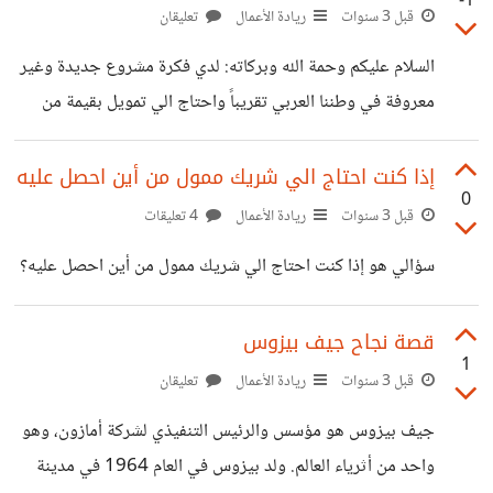
-1
التصنيع بالآلات والروبوتات. 2- السائقون: مع تطور تقنيات
قبل 3 سنوات
ريادة الأعمال
تعليقان
القيادة الذاتية والروبوتات، يتوقع أن يتم استبدال السائقين في
السلام عليكم وحمة الله وبركاته: لدي فكرة مشروع جديدة وغير
العديد من الصناعات بالسيارات والشاحنات ذات القيادة الذاتية.
معروفة في وطننا العربي تقريباً واحتاج الي تمويل بقيمة من
3- العاملون في الخدمات المصرفية: يتوقع أن يتم استبدال
1000 الي 2000 دولار فقط للأسف لن اطرح فكرة المشروع هنا
العديد من العاملين في الخدمات المصرفية بالتطبيقات الذكية
لكي لا تسرق الفكرة ولكن سأكتب بعض التفاصيل: اشخاص
إذا كنت احتاج الي شريك ممول من أين احصل عليه
والمواقع
0
اعرفهم غير عرب قاموا بعمل هذا المشروع ويحققون عائد مالي
قبل 3 سنوات
ريادة الأعمال
4 تعليقات
مابين الف الي اكثر من 100 الف دولار شهرياً في بعض الاحيان
سؤالي هو إذا كنت احتاج الي شريك ممول من أين احصل عليه؟
وعندما بدأو برأس مال كان حوالي 1000 دولار ربما تقول ان
هذه الارقام مبالغ فيها كثيراً ولكن كيف
قصة نجاح جيف بيزوس
1
قبل 3 سنوات
ريادة الأعمال
تعليقان
جيف بيزوس هو مؤسس والرئيس التنفيذي لشركة أمازون، وهو
واحد من أثرياء العالم. ولد بيزوس في العام 1964 في مدينة