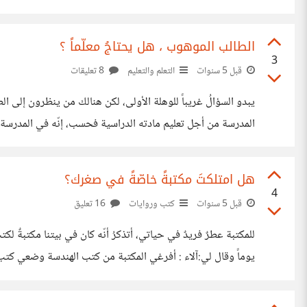
الدكتوراه وأتساءل ، هل ما فعلته كان جيداً ؟ أم أنني استنزفتُ 
الطالب الموهوب ، هل يحتاجُ معلّماً ؟
3
قبل 5 سنوات
التعلم والتعليم
8 تعليقات
يبدو السؤالُ غريباً للوهلة الأولى، لكن هنالك من ينظرون إلى الط
المدرسة من أجل تعليم مادته الدراسية فحسب، إنّه في المدرسة م
أنني أتذكر خطها كان فائقاً، وبصراحة حتّى كان يبدو أجمل من خط
هل امتلكتَ مكتبةً خاصّةً في صغرك؟
4
قبل 5 سنوات
كتب وروايات
16 تعليق
للمكتبة عطرٌ فريدٌ في حياتي، أتذكرُ أنّه كان في بيتنا مكتبةٌ
يوماً وقال لي:آلاء : أفرغي المكتبة من كتب الهندسة وضعي كتب ا
لتمضي قدماً . ذلك الأمر جعل للكتب في