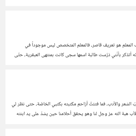
ّ تعريف المعلم هو تعريف قاصر، فالمعلم المتخصص ليس موجوداً في
أتذكر بأنّني دَرّست طالبة اسمها سجى كانت بمنتهى العبقرية، حتّى
حبّ الشعر والأدب، فما فتئتُ أزاحم مكتبته بكتبي الخاصّة، حتى نظر لي
لأب هبة الله عز وجل لنا وهو يحقق أحلامنا حين يشدّ على يد ابنته