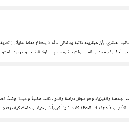
طاقتي وخسرتُ ربما شيئاً
الب العبقريّ، بأنّ عبقريته ذاتية وبالتالي فإنّه لا يحتاجُ معلماً بدايةً إن
ن أجل رفع مستوى الخُلق والتربية وتقويم السلوك للطالب وتعزيزه وإحتوائه 
ّي وأنا معلمتها ، لكنها كانت
 لكتب الهندسة والفيزياء وهو مجال دراسة والدي، كانت مكتبةً وحيدة، وكنتُ أ
لأدب بدلاً عنها تلك اللحظة كانت فارقاً كبيراً في حياتي، علمتُ كيف يغدو ا