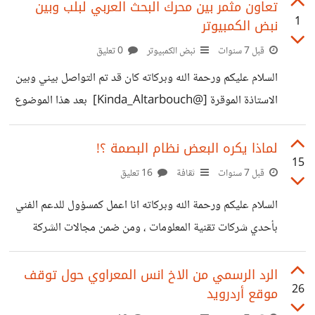
هذا التطبيق ، وإذا افاجئ بكمية من المحتوي الهابط الغير عادية
تعاون مثمر بين محرك البحث العربي لبلب وبين
1
نبض الكمبيوتر
بالمرة محتوي هابط وسخيف بكل ما تحمل الكلمة من معان ،
ونسبة الحصول على محتوى نستطيع ان نقول عليه محتوى جيد
قبل 7 سنوات
نبض الكمبيوتر
0 تعليق
او حتى مقبول لم اجدها تتعدي الواحد بالمية خلال الفترة اللي
السلام عليكم ورحمة الله وبركاته كان قد تم التواصل بيني وبين
كنت اتابع بها التطبيق
الاستاذة الموقرة [@Kinda_Altarbouch]‍ بعد هذا الموضوع
https://io.hsoub.com/go/93301 وذلك لعمل عرض
لخدمة البحث السحابي المقدمة من محرك البحث العربي لبلب ،
لماذا يكره البعض نظام البصمة ؟!
15
حيث قامت الاستاذة كيندا مشكورة بعمل شرح كافي ووافي
قبل 7 سنوات
ثقافة
16 تعليق
للخدمة ، وتم الاشتراك بالخدمة وطوال الفترة السابقة قام الفريق
السلام عليكم ورحمة الله وبركاته انا اعمل كمسؤول للدعم الفني
بعمل مجهود أكثر من رائع لعمل محرك بحث خاص بالموقع لدي
بأحدي شركات تقنية المعلومات ، ومن ضمن مجالات الشركة
وبالرغم ان المنصة التي اعتمد عليها هي منصة بلوجر الا ان ذلك
انظمة الحماية وانظمة الحضور والانصراف ، وظيفتي باختصار
لم يشكل اي عائق امام فريق لبلب
شديد هي زيارة العملاء وحل مشاكلهم وتدريبهم على انظمة
الرد الرسمي من الاخ انس المعراوي حول توقف
26
موقع أردرويد
الشركة والتواصل مع الشركات المصنعة بمختلف دول العالم