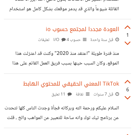
وفاجئتني بصراحة، لانه لدي عدة حسابات كلها سعودية وغير
القاتلة شيوعاً والذي قد يدمر موقعك بشكل كامل هو استخدام
متوفر فيها هذا الخيار
كم كبير من الاضافات بدون داعي، وعند الرغبة بعمل اي تعديل
او تطوير يتم اللجوء لاستخدام الاضافات، مع انه هناك العديد من
العودة مجددا لمجتمع حسوب io
1
الوظائف يمكن القيام بها بدون استخدام اي اضافات، استخدام
قبل سنة واحدة
حسوب I/O
4 تعليقات
الكثير من الاضافات يساهم بشكل كبير ببطء موقعك، وزيادة
منذ فترة طويلة "اعتقد منذ 2020" وكنت قد اعتزلت هذا
فترة تحميله، ناهيك عن استنزاف موارد الخادم الخاص بك، وقد
الموقع، وكان السبب حينها بسبب فريق العمل القائم على هذا
يصل الامر ان يقوم جوجل باستبعاد موقعك من نتائج البحث
المجتمع، حيث كانت توجد بعض الحسابات تقوم بعمل مواضيع
بسبب
او تعليقات بتنسيق مع فريق العمل، وهذا الامر نسف الثقة
TikTok المعني الحقيقي للمحتوي الهابط
6
بالنسبة لي، وليس وحدي فقط بل الكثير من المستخدمين اثار
قبل 7 سنوات
ثقافة
11 تعليق
استيائهم هذا الامر، حتى نوعية التعليقات كانت بالاساس مخالفة
السلام عليكم ورحمة الله وبركاته فجأة وجدت الناس كلها تتحدث
ومن المفترض انها مخالفة لسياسة الموقع على كل حال قررت
عن برنامج تيك توك وانه ساحة للتعبير عن المواهب والخ ، قلت
اليوم العودة لمزاولة نشاطي على المنصة هنا، وذلك بعد عدة امور
سأقوم بتحميل وتثبيت التطبيق كي أري لما كل هذه الجلبة حول
منها