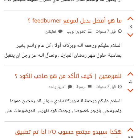
خمسات وانزل للاسفل قليلا
وهو بحال قام مستخدم بنشر موضوع كمجهول ومن ثم قام
بالتعليق على الموضوع كمجهول ايضا فيتم وضع كلمة "كاتب
ما هو أفضل بديل لموقع feedburner ؟
3
الموضوع" جانب كلمة مجهول ، سواء قام بالتعليق او قام بالرد
قبل 7 سنوات
تطوير الويب
تعليقان
على التعليقات صورة للتوضيح https://i.suar.me/nV6wx/l
السلام عليكم ورحمة الله وبركاته أولا : كل عام وانتم بخير
وهذا كي يميز المستخدمون بكل سهولة التعليقات والردود
بمناسبة حلول شهر رمضان المبارك ، ونسأل الله عز وجل ان يتقبل
الخاصة بصاحب الموضوع
منا ومنكم صالح الأعمال ثانيا : ابحث عن بديل لموقع
https://feedburner.google.com ويكون متوفر فيه
للمبرمجين | كيف اتأكد من هو صاحب الكود ؟
4
الشروط التالية 1. عمل RSS للمدونة او اقسام المدونة 2. يمكن
قبل 7 سنوات
برمجة
تعليق واحد
تخصيص نطاق Domain مخصص سواء كان فرعي او اساسي
السلام عليكم ورحمة الله وبركاته لدي سؤال للمبرمجين عموما
لصفحة الـRSS 3. امكانية اضافة الاشتراك بالنشرة البريدية 4.
ولمبرمجي بلوجر خصوصا ، وجدت كود لفهرس الموضوعات على
يدعم بلوجر
احدي المدونات واعجبني واريد استخدامه ، خصوصا انه مناسب
ومتناسق مع مدونتي وبه خصائص كنت ابحث عنها فكيف اتأكد
هكذا سيبدو مجتمع حسوب I/O اذا تم تطبيق