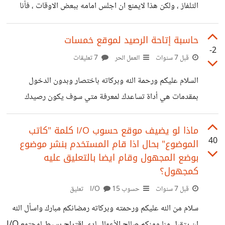
التلفاز ، ولكن هذا لايمنع ان اجلس امامه ببعض الاوقات ، فأنا
دائما اتوجه واعتمد على الانترنت بشكل كامل بحال اردت
مشاهدة شيئاً ما ، ولكن اكثر ما يجعلني اشعر بالحنق والضيق هي
حاسبة إتاحة الرصيد لموقع خمسات
-2
تلك الابتسامة البلهاء والسخيفة والسعادة المزيفة التي اراها
قبل 7 سنوات
العمل الحر
7 تعليقات
بالاعلانات والتي لا تتركني حتي وان لجأت للانترنت ، فاحيانا
السلام عليكم ورحمة الله وبركاته باختصار وبدون الدخول
اصادف تلك الاعلانات اثناء مشاهدتي او تصفحي فهذا اعلان
بمقدمات هي أداة تساعدك لمعرفة متي سوف يكون رصيدك
يعرض لك شخص واحد او حتى اناس مجتمعون ويتناولون
متاحاً بموقع خمسات وكم من الزمن متبقي عليه * قم اولا
عصيرا
بتحميل الاداة من موقع مستقل من هنا "مرفوعة من طرفي
ماذا لو يضيف موقع حسوب I/O كلمة "كاتب
40
الموضوع" بحال اذا قام المستخدم بنشر موضوع
بحسابي" https://mostaql.com/portfolio/282533-
بوضع المجهول وقام ايضا بالتعليق عليه
حاسبة-إتاحة-الرصيد-لموقع-خمسات ، مع العلم انه يجب تسجيل
كمجهول؟
دخولك أولا لموقع مستقل كي تتمكن من تحميل الأداة ثم انزل
قبل 7 سنوات
حسوب I/O
15 تعليق
للأسفل قليلا وستجد كلمة ملفات مرفقة اضغط على اسم الاداة
سلام من الله عليكم ورحمته وبركاته رمضانكم مبارك واسأل الله
وسيتم تحميلها * ثانيا ادخل لصفحة الرصيد بحسابك بموقع
ان يتقبل منا ومنكم صالح الأعمال لدي اقتراح بسيط لمجتمع I/O