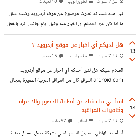
وبعض المستخدمين هنا يعرف عني هذا وبحكم طبيعي عملى
قبل 7 سنوات
تطوير الويب
10 تعليقات
فانا اتعامل مع شريحة ضخمة وواسعة من السوق ، مؤسسات
قبل مدة كنت قد نشرت موضوع عن موقع أردرويد وكنت اسال
ومصالح حكومية ، شركات ومؤسسات خاصة انتهت المقدمة
ما اذا كان لدى احدكم اي اخبار عنه وقبل ايام جائني الرد بالفعل
لنأتي لصلب الموضوع ، احدي المشاكل او لنقل الاشياء
من الاخ [@anasonline]‍ مؤسس الموقع وهذا هو رده حول
اسباب توقف الموقع لمن يهمه الأمر كنت انوي نشر موضوع
هل لديكم أي اخبار عن موقع أردرويد ؟
13
مباشرة ولكن انشغلت فمعذرة على التأخير > شكرًا لمن سأل عني
قبل 7 سنوات
تطوير الويب
15 تعليق
وعن موقع أردرويد، هنا وعلى شبكات التواصل الاجتماعي. أعتذر
السلام عليكم هل لدى أحدكم أي اخبار عن موقع أردرويد
بشدة على عدم ترك أي توضيح عن سبب التوقف المُفاجئ
ardroid.com الموقع كان من المواقع العربية المميزة بمجال
للموقع. سبب عدم إعطائي أي توضيح هو
الاندرويد وأخباره والتقنية عموما توقف منذ نوفمبر الماضي من
العام 2018 وحتى الان وقبل نحو اسبوع توقف الوصول للموقع
اسألني ما تشاء عن أنظمة الحضور والانصراف
18
وكاميرات المراقبة
بشكل كامل ولا يمكن الوصول اليه مع ان صلاحة الدومين سوف
تنتهي يوم 19 أكتوبر المقبل حاولت اكثر من مرة التواصل مع
قبل 7 سنوات
اسألني
57 تعليق
مدير ومؤسس الموقع الاستاذ أنس المعراوي [@anasonline]‍
أنا أحمد الهلالي مسئول الدعم الفني بشركة تعمل بمجال تقنية