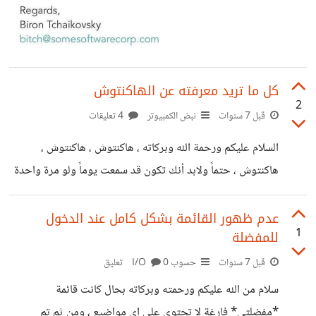
كل ما تريد معرفته عن الهاكنتوش
2
قبل 7 سنوات
نبض الكمبيوتر
4 تعليقات
السلام عليكم ورحمة الله وبركاته ، هاكنتوش ، هاكنتوش ،
هاكنتوش ، حتماً ولابد أنك تكون قد سمعت يوماً ولو مرة واحدة
عن هذا المصطلح "هاكنتوش" ، لذا فإذا كنت قد تسألت يوماً عن
ما هو الهاكنتوش فإذن تابع قراءة المقال # تعريف الهاكنتوش
عدم ظهور القائمة بشكل كامل عند الدخول
1
للمفضلة
الهاكنتوش -ويعرف أيضاً بإسم OSX86 - وبكل إختصار هو القيام
بعملية تثبيت نظام MacOS الخاص بشركة أبل على أجهزة
قبل 7 سنوات
حسوب I/O
0 تعليق
الكمبيوتر العادية - والتي لم تقم أبل بإنتاجها - وذلك سواء كانت
سلام من الله عليكم ورحمته وبركاته بحال كانت قائمة
أجهزة كمبيوتر مكتبي ، أو
*مفضلتي* فارغة لا تحتوي على اي مواضيع ، ومن ثم تم