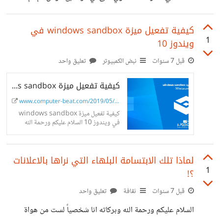
الضغط عليها واختيار المواضيع او التعليقات فانه عند الضغط
على قائمة مفضلتي مرة اخري فالقائمة لاتظهر بشكل كامل ، نفس
كيفية تفعيل ميزة windows sandbox في
1
ويندوز 10
الشئ اذا تم الضغط على *مساهماتي* # صور للتوضيح
https://i.suar.me/yOPzn/l
قبل 7 سنوات
نبض الكمبيوتر
تعليق واحد
https://i.suar.me/KPqpy/l أعتقد الحل بسيط وذلك بزيادة
كيفية تفعيل ميزة windows sandbox في ويندوز 10
مساحة المنطقة الرمادية قليلا ان لم اكن مخطئاً [@aalagha]‍
www.computer-beat.com/2019/05/how-to-e...
كيفية تفعيل ميزة windows sandbox
في ويندوز 10 السلام عليكم ورحمة الله
وبركاته ، قامت شركة مايكروسوفت قبل
يومين باطلاق تحديث جديد لويندوز 10
وهو...
لماذا تلك الابتسامة البلهاء التي نراها بالاعلانات
1
؟!
قبل 7 سنوات
ثقافة
تعليق واحد
السلام عليكم ورحمة الله وبركاته انا شخصياً لست من هواة