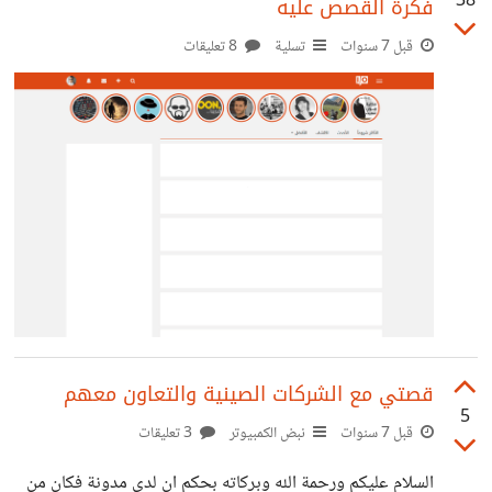
38
فكرة القصص عليه
اذا كان هو صاحب الكود ام لا ، فانا لا اريد ان احل لنفسي مجهود
غيري قمت بعمل بحث بجوجل ولكن لم اصل لشئ يريحني
قبل 7 سنوات
تسلية
8 تعليقات
مشكورين مقدماً
قصتي مع الشركات الصينية والتعاون معهم
5
قبل 7 سنوات
نبض الكمبيوتر
3 تعليقات
السلام عليكم ورحمة الله وبركاته بحكم ان لدي مدونة فكان من