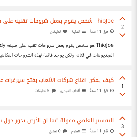
ThioJoe شخص يقوم بعمل شروحات تقنية على صيغة فكاهية وسخرية
2
قبل 11 سنةً
تسلية
تعليقان
https://www.youtube.com/user/ThioJoe ---------------- [@mustafaihssan] سيعجبك اسلوبه كثير
كيف يمكن اقناع شركات الألعاب بفتح سيرفرات عر
1
قبل 11 سنةً
ألعاب الفيديو
5 تعليقات
التفسير العلمي مقولة "بما ان الأرض تدور حول ن
3
قبل 11 سنةً
العلوم
0 تعليق