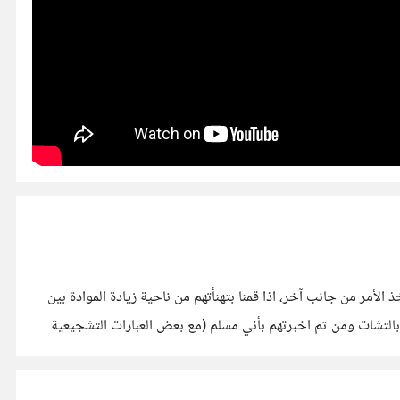
لأمر من جانب آخر، اذا قمنا بتهنأتهم من ناحية زيادة الموادة بين
مل تجربة بسيطة اثناء لعبي للعبة League Of Legends حيث قمت فيها بتهنئتهم بالتشات ومن ثم اخبرتهم بأني مسلم (مع بعض العبارات التشجيعية