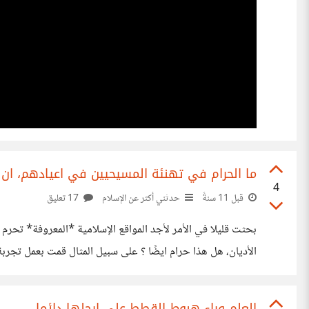
ما الحرام في تهنئة المسيحيين في اعيادهم، ان ك
4
قبل 11 سنةً
حدثني أكثر عن الإسلام
17 تعليق
بحثت قليلا في الأمر لأجد المواقع الإسلامية *المعروفة* تحرم ا
الخاصة باللعبة مثل good luck, have fun)، فقاموا بشكري و مدحي، حتى ان
العلم وراء هبوط القطط على ارجلها دائما.