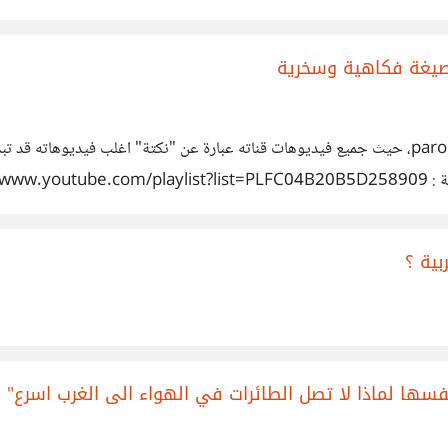
ThioJoe هو شخص يقوم بعمل شروحات تقنية على صيغة parody، حيث جميع فيديوهات قناته عبارة عن "نكت
ًا. اذا عملتم مع بعض سيخرج شيء رائع :)
بية ؟
فسها لماذا لا تصل الطائرات في الهواء الى الغرب اسرع" [ا