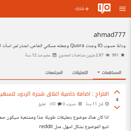
شارك
ahmad777
وداعًا حسوب IO وجدت Quora وجعلته مسكني الخاص، اعتذر لمن اسأت اليه بشكل او بآخر بقصد او بدون قصد، قد تجدني اشارك بين الحين والآخر ولكن لا اعتقد ذلك.
981
2.87 مليون مشاهدات المحتوى
عضو منذ
12 سنةً
المساهمات
التعليقات
المجتمعات
اقتراح : اضافة خاصية اغلاق شجرة الردود لتسهي
4
قبل 11 سنةً
حسوب I/O
0 تعليق
اذا كان هناك موضوع بتعليقات طويلة جدًا ومشتعبة سيكون صعبً
تتبع الموضوع بشكل اسهل، مثل reddit