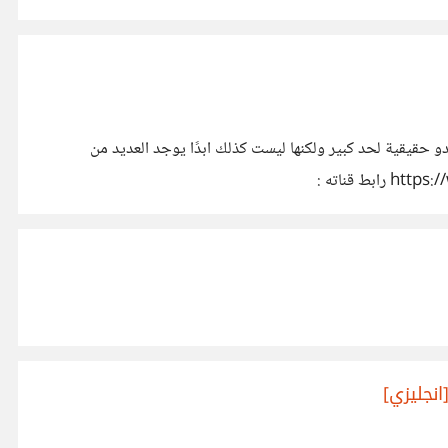
ة" اغلب فيديوهاته قد تبدو حقيقية لحد كبير ولكنها ليست كذلك ابدًا يوجد العديد من
الفيديوهات في قناته ولكن يوجد قائمة لهذه الشروحات الفكاهية : https://www.youtube.com/playlist?list=PLFC04B20B5D258909 رابط قناته :
نجليزي]