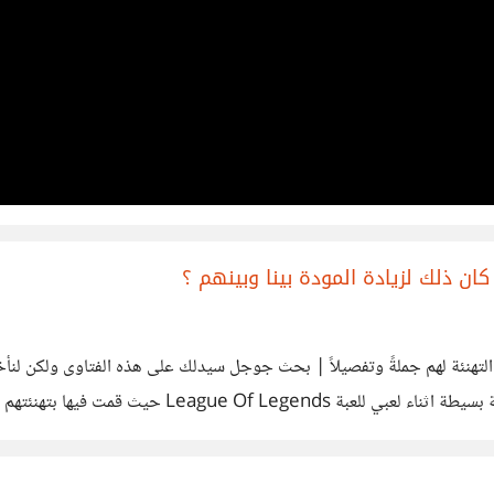
ان ذلك لزيادة المودة بينا وبينهم ؟
لتهنئة لهم جملةً وتفصيلاً | بحث جوجل سيدلك على هذه الفتاوى ولكن لنأخذ ا
الأديان، هل هذا حرام ايضًا ؟ على سبيل المثال قمت بع