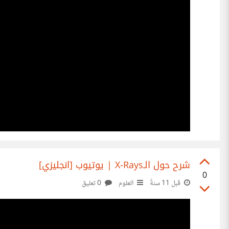
شرح حول الـX-Rays | يوتيوب [انجليزي]
0
قبل 11 سنةً
العلوم
0 تعليق