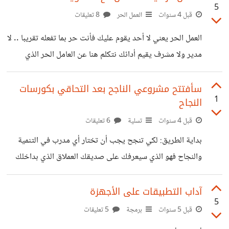
5
أتساءل إن كان هناك محتوى تقني طويل الأمد وفي نفس الوقت
قبل 4 سنوات
العمل الحر
8 تعليقات
غير ثقيل على النفس مثل دروس البرمجة , شاركونا بأفكاركم
العمل الحر يعني لا أحد يقوم عليك فأنت حر بما تفعله تقريبا .. لا
مدير ولا مشرف يقيم أدائك نتكلم هنا عن العامل الحر الذي
يعتمد على الدخل السلبي الذي لا يتعامل مع العملاء الذين
يدفعون له , على الأقل العميل هو مديرك ولديك مواعيد تسليم ,
سأفتتح مشروعي الناجح بعد التحاقي بكورسات
1
النجاح
لكن العامل الحر الذي يعتمد على الدخل السلبي مثل اليوتيوبر أو
مصمم قوالب الجاهزة , وخاصة عندما يعمل وحيدا وليس مع
قبل 4 سنوات
تسلية
6 تعليقات
فريق, ميزة الفريق هو التحفيز المتبادل وأيضا تقاوم نفسك
بداية الطريق: لكي تنجح يجب أن تختار أي مدرب في التنمية
الكسولة لأن لديك
والنجاح فهو الذي سيعرفك على صديقك العملاق الذي بداخلك
ولا تقلق من اختيار مدربك لا يوجد مدرب فاشل في عالم النجاح
كلما دفعت مالاََ أكثر سيعلمك طرق أكثر قوة وسرية للنجاح . فرق
آداب التطبيقات على الأجهزة
5
بين الكورسات, اختر كورسات التي تبيع الأحلام مثل: كيف تصبح
قبل 5 سنوات
برمجة
5 تعليقات
ثريا في شهر أو أسرار الحيتان في البزنس, فأنت مطارد الأحلام