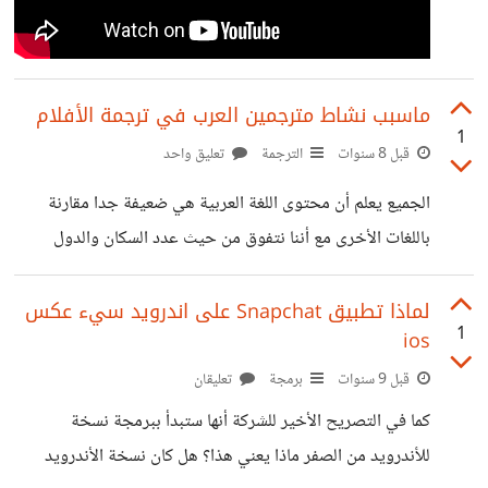
ماسبب نشاط مترجمين العرب في ترجمة الأفلام
1
قبل 8 سنوات
الترجمة
تعليق واحد
الجميع يعلم أن محتوى اللغة العربية هي ضعيفة جدا مقارنة
باللغات الأخرى مع أننا نتفوق من حيث عدد السكان والدول
الناطقة بالعربية مع اللغات التي تنحصر في دولة واحدة فقط
كاليابان أو ألمانيا ستجد أننا في ذيل القائمة من حيث الكم
لماذا تطبيق Snapchat على اندرويد سيء عكس
1
ios
والكيف في المحتوى لكن في مجال الترجمة الأفلام الوضع
مختلف لا أملك معلومات كافية حول هذا الموضوع لكن أرى أن
قبل 9 سنوات
برمجة
تعليقان
العرب نشيطين في مجال ترجمة الأفلام , فمعظم الأفلام ستجد
كما في التصريح الأخير للشركة أنها ستبدأ ببرمجة نسخة
ترجمة لها بمختلف النسخ, ولو دخلت مواقع العالمية لملفات
للأندرويد من الصفر ماذا يعني هذا؟ هل كان نسخة الأندرويد