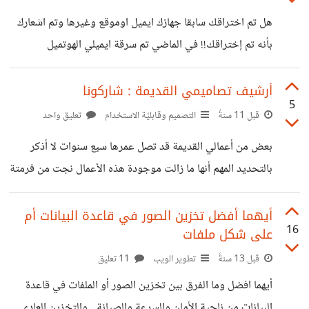
هل تم اختراقك سابقا جهازك ايميل اوموقع وغيرها وتم اشعارك
بأنه تم إختراقك!! في الماضي تم سرقة ايميلي الهوتميل
وايميلات اصدقائي من قبل هواي صغير وكان يتبجح بفعلته
وكنت اراسله عبر الماسنجر وهو يستعمل ايميلي المسروق
أرشيف تصاميمي القديمة : شاركونا
5
وعرفت انه يستعمل ثغرة ايميل البديل كان الهوتميل يعاني منها
قبل 11 سنةً
التصميم وقابليّة الاستخدام
تعليق واحد
لذا استغلت نفس الثغرة وتم استرجاع جميع ايميلات التي سرقها
بعض من أعمالي القديمة قد تصل عمرها سبع سنوات لا أذكر
ولله الحمد :).... وماذا عنك ؟
بالتحديد المهم أنها ما زالت موجودة هذه الأعمال نجت من فرمتة
الهاردسك بالخطأ عدة مرات إما ببرامج الاستعادة أو مخزنة في
بعض المواقع أحد التصاميم اعتقدت انه اختفى للأبد لكني سعيد
أيهما أفضل تخزين الصور في قاعدة البيانات أم
16
على شكل ملفات
أن وجدته اليوم في أحد المواقع تخزين الصور
http://www10.0zz0.com/2015/04/03/00/577799
قبل 13 سنةً
تطوير الويب
11 تعليق
739.jpg
أيهما افضل وما الفرق بين تخزين الصور أو الملفات في قاعدة
http://www10.0zz0.com/2015/04/03/00/788813
البيانات من ناحية الأمان والسرعة والصيانة , والتخزين العادي