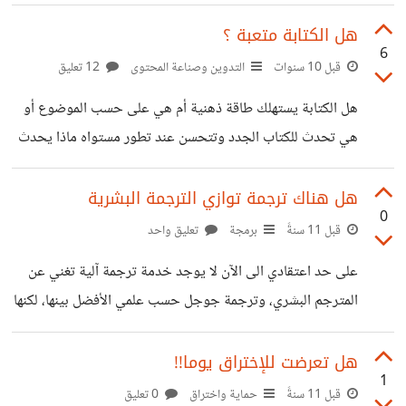
تطبيق هجين (Hybrid )؟
https://twitter.com/7mdalajmi/status/92801721
هل الكتابة متعبة ؟
6
7035341824
قبل 10 سنوات
التدوين وصناعة المحتوى
12 تعليق
هل الكتابة يستهلك طاقة ذهنية أم هي على حسب الموضوع أو
هي تحدث للكتاب الجدد وتتحسن عند تطور مستواه ماذا يحدث
داخل العقل أثناء عملية الكتابة
هل هناك ترجمة توازي الترجمة البشرية
0
قبل 11 سنةً
برمجة
تعليق واحد
على حد اعتقادي الى الآن لا يوجد خدمة ترجمة آلية تغني عن
المترجم البشري، وترجمة جوجل حسب علمي الأفضل بينها، لكنها
ليست بالمستوى المطلوب. السؤال الآن عن امكانية عمل
خوارزميات واستخدام الذكاء الصناعي لتطبيق يصل الى مستوى
هل تعرضت للإختراق يوما!!
1
يقارب الترجمة البشرية. هل هناك إمكانية لفعله؟
قبل 11 سنةً
حماية واختراق
0 تعليق