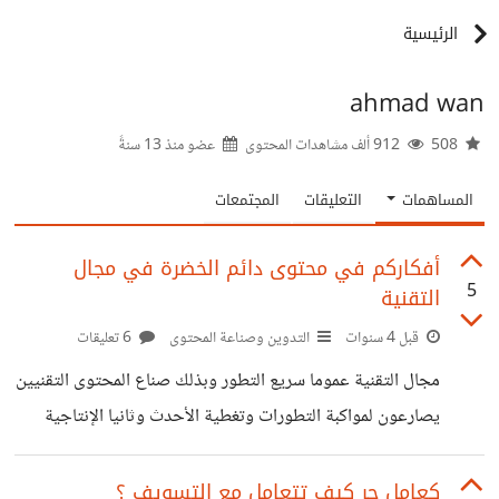
الرئيسية
ahmad wan
508
912 ألف مشاهدات المحتوى
عضو منذ
13 سنةً
المساهمات
التعليقات
المجتمعات
أفكاركم في محتوى دائم الخضرة في مجال
5
التقنية
قبل 4 سنوات
التدوين وصناعة المحتوى
6 تعليقات
مجال التقنية عموما سريع التطور وبذلك صناع المحتوى التقنيين
يصارعون لمواكبة التطورات وتغطية الأحدث وثانيا الإنتاجية
العالية للملمة الجمهور أكبر قدر لأنهم يعرفون أن محتواهم
سيموت بعد فترة قصيرة من سنة الى سنتين بالكثير , لذلك
كعامل حر كيف تتعامل مع التسويف ؟