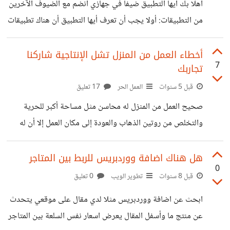
أهلا بك أيها التطبيق ضيفا في جهازي انضم مع الضيوف الآخرين
,اصطد من هذه الكورسات التي ستحقق طموحك أما الكورسات
من التطبيقات: أولا يجب أن تعرف أيها التطبيق أن هناك تطبيقات
التي تعلم الإدارة والتسويق والبرمجة والتصميم
مشابهة لك ولست فريدا من نوعك, لذلك يجب عليك عدم الإكثار
من الإشعارات والأيقونات الإضافية وعدم تنصيب نفسك بالقوة
أخطاء العمل من المنزل تشل الإنتاجية شاركنا
7
تجاربك
فوق الشريط, كن مهذبا وضيفا غير ثقيل وإلا ستتعرض للإزالة
والبحث عن بدائل غيرك. كن واضحا في مهامك ولا تضع ميزات
قبل 5 سنوات
العمل الحر
17 تعليق
بعيدة عن تخصصك, مثل تطبيق مراسلة فيه متجر إلكتروني
صحيح العمل من المنزل له محاسن مثل مساحة أكبر للحرية
وألعاب. مراعاة معايير الجودة في التصميم والأداء ومواكبة آخر
والتخلص من روتين الذهاب والعودة إلى مكان العمل إلا أن له
بعض المشاكل مثل التنظيم والإنتاجية بالذات أصحاب مشاريع
الدخل السلبي ليس عليهم مدراء أو التزامات للعملاء, استخلص
هل هناك اضافة ووردبريس للربط بين المتاجر
0
من تجاربي الشخصية بعض الأخطاء قد لا تكون مشكلة للبعض
قبل 8 سنوات
تطوير الويب
0 تعليق
لكن أراها منطقية. العمل بالقرب من السرير: حيث يغري على
ابحث عن اضافة ووردبريس مثلا لدي مقال على موقعي يتحدث
الاستلقاء, كثرة الاستلقاء على الظهر تسبب الخمول وتشريد
عن منتج ما وأسفل المقال يعرض اسعار نفس السلعة بين المتاجر
الذهن مما يخرجك من جو العمل, والأسوأ أن تستلقي ومعك