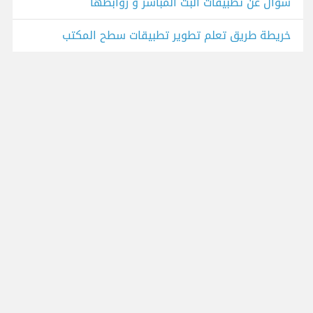
سؤال عن تطبيقات البث المباشر و روابطها
خريطة طريق تعلم تطوير تطبيقات سطح المكتب