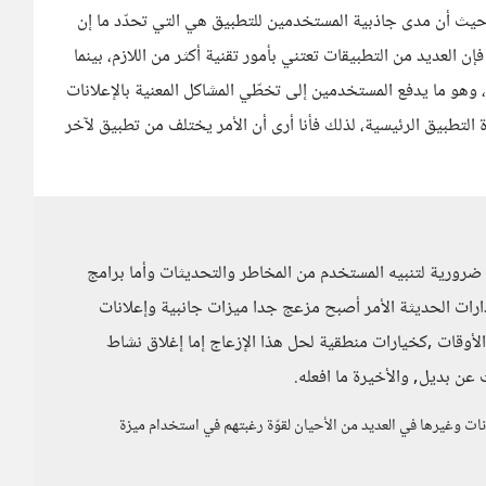
يث أن مدى جاذبية المستخدمين للتطبيق هي التي تحدّد ما إن
ن العديد من التطبيقات تعتني بأمور تقنية أكثر من اللازم، بينما
و ما يدفع المستخدمين إلى تخطّي المشاكل المعنية بالإعلانات
التطبيق الرئيسية، لذلك فأنا أرى أن الأمر يختلف من تطبيق لآخر
ت ضرورية لتنبيه المستخدم من المخاطر والتحديثات وأما برامج
مج نقل ملفات كتطبيق shareit في الإصدارات الحديثة الأمر أصبح مزعج جدا ميزات جانبية وإعلانات
لأوقات ,كخيارات منطقية لحل هذا الإزعاج إما إغلاق نشاط
عن بديل, والأخيرة ما افعله.
نات وغيرها في العديد من الأحيان لقوّة رغبتهم في استخدام ميزة