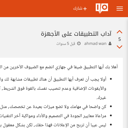
شارك
آداب التطبيقات على الأجهزة
5
ahmad wan
قبل 5 سنوات
أهلا بك أيها التطبيق ضيفا في جهازي انضم مع الضيوف الآخرين من ال
أولا يجب أن تعرف أيها التطبيق أن هناك تطبيقات مشابهة لك و
والأيقونات الإضافية وعدم تنصيب نفسك بالقوة فوق الشريط, كن
غيرك.
كن واضحا في مهامك ولا تضع ميزات بعيدة عن تخصصك, مثل تط
مراعاة معايير الجودة في التصميم والأداء ومواكبة آخر التقنيا
ليس عيبا أن تربح من الإعلانات فهذا حقك, لكن بشكل معقول 