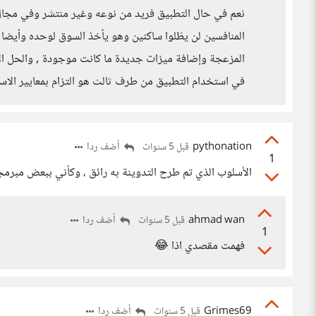
نعم في حال التطبيق فريد من نوعه وغير منتشر وفي مجال
المنافسين لن يظلوا ساكنين وهو يأخذ السوق لوحده وأيضا
المزعجة وإضافة ميزات جديدة ما كانت موجودة , والحل ال
في استخدام التطبيق من طرف ثالث هو التزام بمعايير الاس
pythonation
أضف ردا
قبل 5 سنوات
1
الأسلوب الذي تم طرح التدوينة به رائق ، وكأني ببعض مبرمج
ahmad wan
أضف ردا
قبل 5 سنوات
1
فهمت مقصدي اذا 😂
Grimes69
أضف ردا
قبل 5 سنوات