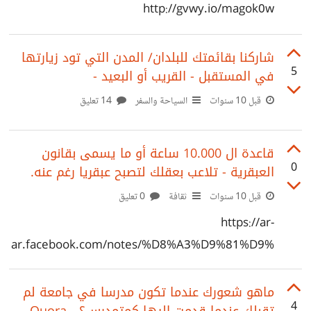
http://gvwy.io/magok0w
شاركنا بقائمتك للبلدان/ المدن التي تود زيارتها
5
في المستقبل - القريب أو البعيد -
قبل 10 سنوات
السياحة والسفر
14 تعليق
قاعدة ال 10.000 ساعة أو ما يسمى بقانون
0
العبقرية - تلاعب بعقلك لتصبح عبقريا رغم عنه.
قبل 10 سنوات
ثقافة
0 تعليق
https://ar-
ar.facebook.com/notes/%D8%A3%D9%81%D9%
83%D8%A7%D8%B1-
%D8%AD%D8%B1%D8%A9/%D9%82%D8%A7%
ماهو شعورك عندما تكون مدرسا في جامعة لم
4