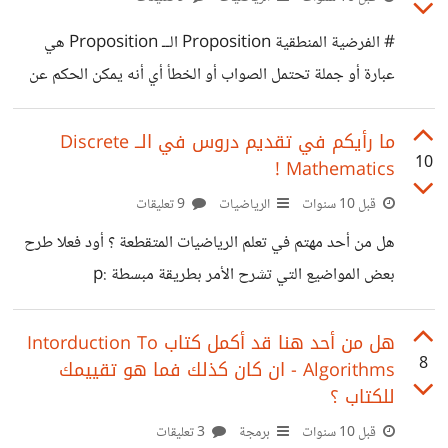
# الفرضية المنطقية Proposition الــ Proposition هي
عبارة أو جملة تحتمل الصواب أو الخطأ أي أنه يمكن الحكم عن
حالتها ( خاطئة False أو صحيحة True ) . أمثلة : -كل من
الجمل التالية هي عبارة عن Proposition * واشنطن هي
ما رأيكم في تقديم دروس في الــ Discrete
10
Mathematics !
عاصمة الو.م.أ * 1+1=2 * الأرض أكبر من الشمس كما تلاحظون
فالجملة الأولى و الثانية صحيحتان True أما الجملة الأخيرة
قبل 10 سنوات
الرياضيات
9 تعليقات
فهي خاطئة False * ما اسمك ؟ * كيف الحال ؟ * تعلم هذا
هل من أحد مهتم في تعلم الرياضيات المتقطعة ؟ أود فعلا طرح
الجمل المذكورة أعلاه لا تعتبر
بعض المواضيع التي تشرح الأمر بطريقة مبسطة :p
هل من أحد هنا قد أكمل كتاب Intorduction To
8
Algorithms - ان كان كذلك فما هو تقييمك
للكتاب ؟
قبل 10 سنوات
برمجة
3 تعليقات