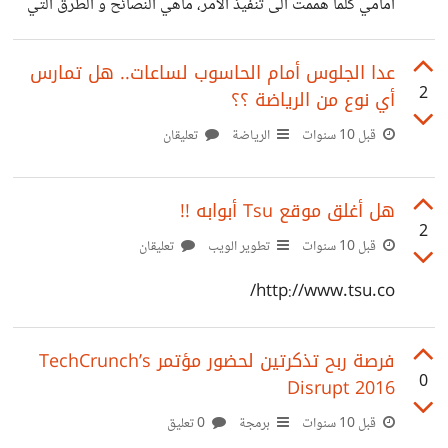
أمامي كلما هممت الى تنفيذ الأمر، ماهي النصائح و الطرق التي
عليه
تنصحني باتباعها، و الخطوات التي تتبع في كتابة الروايات!؟
عدا الجلوس أمام الحاسوب لساعات.. هل تمارس
2
أي نوع من الرياضة ؟؟
قبل 10 سنوات
الرياضة
تعليقان
هل أغلق موقع Tsu أبوابه !!
2
قبل 10 سنوات
تطوير الويب
تعليقان
http://www.tsu.co/
فرصة ربح تذكرتين لحضور مؤتمر TechCrunch’s
0
Disrupt 2016
قبل 10 سنوات
برمجة
0 تعليق