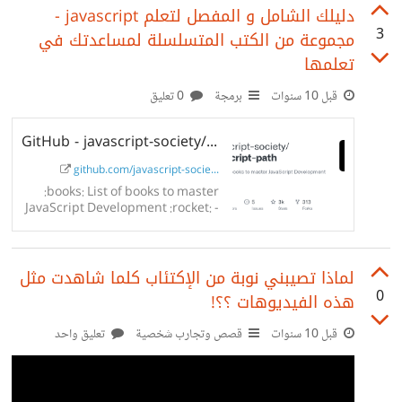
دليلك الشامل و المفصل لتعلم javascript -
3
مجموعة من الكتب المتسلسلة لمساعدتك في
تعلمها
قبل 10 سنوات
برمجة
0 تعليق
GitHub - javascript-society/javascript-path: :books: List of books to master...
github.com/javascript-socie...
:books: List of books to master
JavaScript Development :rocket: -
javascript-society/javascript-
path
لماذا تصيبني نوبة من الإكتئاب كلما شاهدت مثل
0
هذه الفيديوهات ؟؟!
قبل 10 سنوات
قصص وتجارب شخصية
تعليق واحد