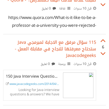
تقبلك عندما قدمت اليها كمتمدرس؟ - Quora -
D8%B9%D8%AF%D8%A9-%D8%A7%D9%84-
10000-%D8%B3%D8%A7%D8%B9%D8%A9-
قبل 10 سنوات
ثقافة
0 تعليق
%D8%A3%D9%88-%D9%85%D8%A7-
https://www.quora.com/What-is-it-like-to-be-a-
%D9%8A%D8%B3%D9%85%D9%89-
professor-at-a-university-you-were-rejected-
%D8%A8%D9%82%D8%A7%D9%86%D9%88%D
from
9%86-
115 سؤال مرفق مع الاجابة لمبرمجي Java
%D8%A7%D9%84%D8%B9%D8%A8%D9%82%D
6
ستحتاج معرفتها للنجاح في مقابلة العمل -
Javacodegeeks
8%B1%D9%8A%D8%A9/288479401175319/
قبل 10 سنوات
برمجة
0 تعليق
150 Java Interview Questions & Answers - Java Code Geeks - 2026
www.javacodegeeks.com/2014/04/java-int...
Looking for Java interview
questions & answers? We have
the ULTIMATE collection,
whether you are a beginner or an
experienced developer!