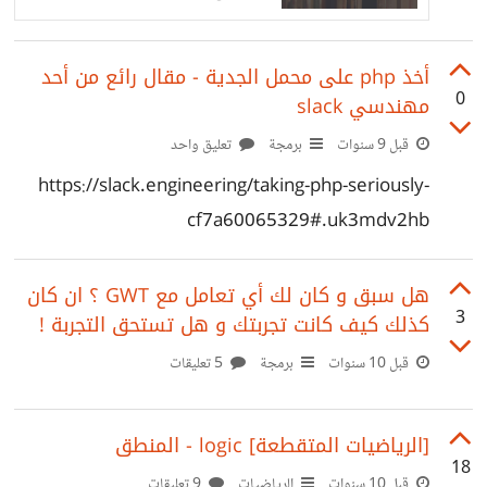
development books. Topics
include CSS, HTML, JS,
WordPress, UX, Git, and much
أخذ php على محمل الجدية - مقال رائع من أحد
more.
0
مهندسي slack
قبل 9 سنوات
برمجة
تعليق واحد
https://slack.engineering/taking-php-seriously-
cf7a60065329#.uk3mdv2hb
هل سبق و كان لك أي تعامل مع GWT ؟ ان كان
3
كذلك كيف كانت تجربتك و هل تستحق التجربة !
قبل 10 سنوات
برمجة
5 تعليقات
[الرياضيات المتقطعة] logic - المنطق
18
قبل 10 سنوات
الرياضيات
9 تعليقات