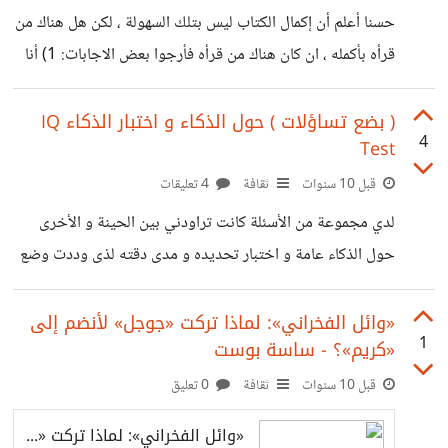
حسنا أعلم أن إكمال الكتاب ليس بتلك السهولة ، لكن هل هناك من
قرأه بأكمله ، ان كان هناك من قرأه فأرجوا بعض الاجابات: 1) أنا
حاليا أقرأ الكتاب بعد انقطاع عنه لمدة.. صراحة يصبح ما في
الكتاب صعبا جدا بعد تجاوز بضع chapters، أثناء تصفحك
( بضع تساؤلات ) حول الذكاء و اختبار الذكاء IQ
4
Test
للكتاب هل وجدته صعبا أيضا ؟؟ 2 ) هل استطعت حل جميع
المسائل الموجودة في الكتاب ؟؟ 3 ) هل لاحظت أي تطور
قبل 10 سنوات
ثقافة
4 تعليقات
لمهارتك في ال problem solving بعد قراءة الكتاب 4 ) أثناء
لدي مجموعة من الأسئلة كانت تراودني بين الحينة و الأخرى
حول الذكاء عامة و اختبار تحديده و مدى دقته لذى وددت وضع
استفسار عن الأمر عل أحدا هنا له خبرة حول الموضوع، أسالتي
كالتالي : 1) ما مدى دقة الاختبار في قياس الذكاء؟ 2 ) هل الذكاء
«وائل الفخراني»: لماذا تركت «جوجل» لأنضم إلى
1
«كريم»؟ - ساسة بوست
قابل للتطور أم ثابت ( يعني هل يمكن للشخص ذو ذكاء معتدل
Average مثلا أن يطور ذكاءه بالعمل أم أن هذا شيء مستحيل
قبل 10 سنوات
ثقافة
0 تعليق
له علاقة بالجينات .. امور وراثية و كذا !؟ )
«وائل الفخراني»: لماذا تركت «جوجل» لأنضم إلى «كريم»؟ - ساسة بوست