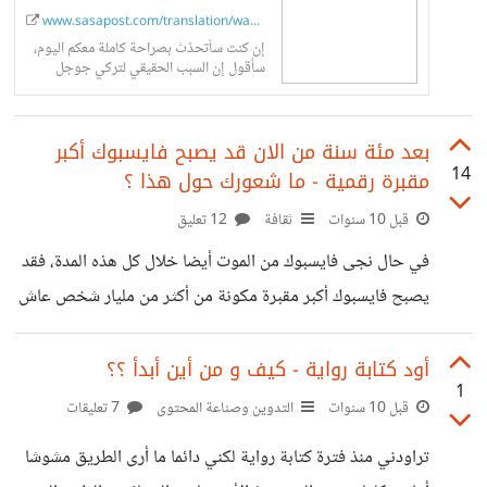
www.sasapost.com/translation/wael...
إن كنت سأتحدّث بصراحة كاملة معكم اليوم،
سأقول إن السبب الحقيقي لتركي جوجل
والانضمام إلى كريم ينقسم إلى شقّين. جاء
القرار بسبب الخوف، والجوع، والاستياء.
بعد مئة سنة من الان قد يصبح فايسبوك أكبر
14
مقبرة رقمية - ما شعورك حول هذا ؟
قبل 10 سنوات
ثقافة
12 تعليق
في حال نجى فايسبوك من الموت أيضا خلال كل هذه المدة، فقد
يصبح فايسبوك أكبر مقبرة مكونة من أكثر من مليار شخص عاش
على هذا الكوكب ، ما شعورك عندما تتخيل أن أحدهم من القرن
القادم سيدخل الى حسابك الشخصي و يتسائل كيف كانت حياتك
أود كتابة رواية - كيف و من أين أبدأ ؟؟
1
و كيف كنت تقضيها؟؟ التفكير في الأمر و الغوص فيه يجعلك
قبل 10 سنوات
التدوين وصناعة المحتوى
7 تعليقات
تشعر بنوع من الكئابة حول مدى قصر هذه الحياة و الأمور التي
تراودني منذ فترة كتابة رواية لكني دائما ما أرى الطريق مشوشا
سنفوتها في المستقبل من الات في جميع الانحاء و كيف ستكون