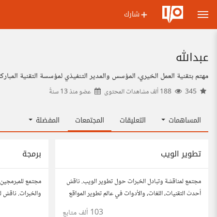
شارك
عبدالله
‏‏‏مهتم بتقنية العمل الخيري، المؤسس والمدير التنفيذي لمؤسسة التقنية المبارك
345
188 ألف مشاهدات المحتوى
عضو منذ
13 سنةً
المساهمات
التعليقات
المجتمعات
المفضلة
تطوير الويب
برمجة
مجتمع لمناقشة وتبادل الخبرات حول تطوير الويب. ناقش
مجتمع للمبرمجين 
أحدث التقنيات، اللغات، والأدوات في عالم تطوير المواقع
والخبرات. ناقش لغ
والتطبيقات. شارك مشاريعك، اسأل عن نصائح، وتعاون مع
والمشاريع.
103 ألف
متابع