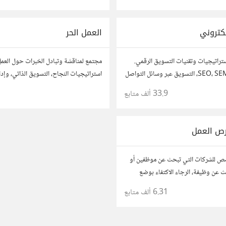
مصممين ومتخصصين في تحسين تجربة ال
كتروني
العمل الحر
تراتيجيات وتقنيات التسويق الرقمي.
مجتمع لمناقشة وتبادل الخبرات حول العمل
ناقش وتعلم عن SEO، SEM، التسويق عبر وسائل التواصل
استراتيجيات النجاح، التسويق الذاتي، وإدا
ل البيانات. شارك تجاربك، نصائحك،
شارك قصصك، نصائحك، وأسئلتك، وتواصل
33.9 ألف
متابع
 مع متخصصين في هذا المجال.
في مختلف المجالات.
رص العمل
ص للشركات التي تبحث عن موظفين أو
عن وظيفة، الرجاء الاكتفاء بوضع
 وصف مختصر مع رابط.
6.31 ألف
متابع