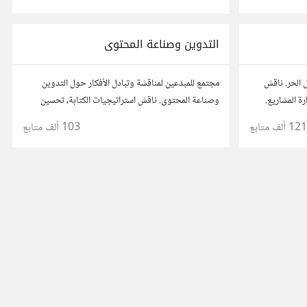
مستخدم.
آخرين لتطوير مشروعاتك.
التدوين وصناعة المحتوى
 الحر. ناقش
مجتمع للمبدعين لمناقشة وتبادل الأفكار حول التدوين
رة المشاريع.
وصناعة المحتوى. ناقش استراتيجيات الكتابة، تحسين
 مع محترفين
محركات البحث، وإنتاج المحتوى المرئي والمسموع. شارك
121 ألف
متابع
103 ألف
متابع
أفكارك وأسئلتك، وتواصل مع كتّاب ومبدعين آخرين.