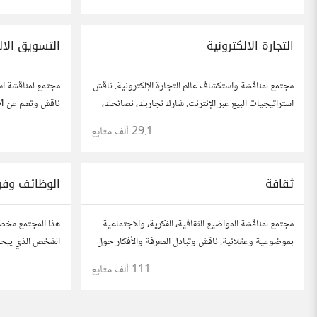
مطورين محترفين وهواة.
التجارة الالكترونية
التسويق الال
مجتمع لمناقشة واستكشاف عالم التجارة الإلكترونية. ناقش
مجتمع لمناقشة اس
استراتيجيات البيع عبر الإنترنت. شارك تجاربك، نصائحك،
وأسئلتك، وتواصل مع محترفين في هذا المجال.
الاجتماعي، وتحلي
29.1 ألف
متابع
وأسئلتك، وتواصل
ثقافة
الوظائف وف
مجتمع لمناقشة المواضيع الثقافية، الفكرية، والاجتماعية
هذا المجتمع مخص
بموضوعية وعقلانية. ناقش وتبادل المعرفة والأفكار حول
الشخص الذي يبحث 
الأدب، الفنون، الموسيقى، والعادات.
روابط مباشرة أو
111 ألف
متابع