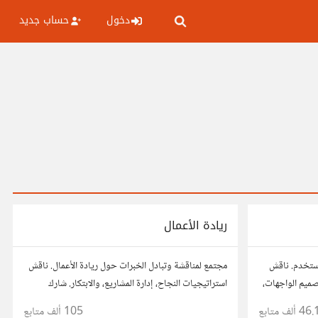
دخول
حساب جديد
ريادة الأعمال
مستخدم. ناقش
مجتمع لمناقشة وتبادل الخبرات حول ريادة الأعمال. ناقش
صميم الواجهات،
استراتيجيات النجاح، إدارة المشاريع، والابتكار. شارك
، وتواصل مع
أفكارك، قصص نجاحك، وأسئلتك، وتواصل مع رواد أعمال
46. ألف
متابع
105 ألف
متابع