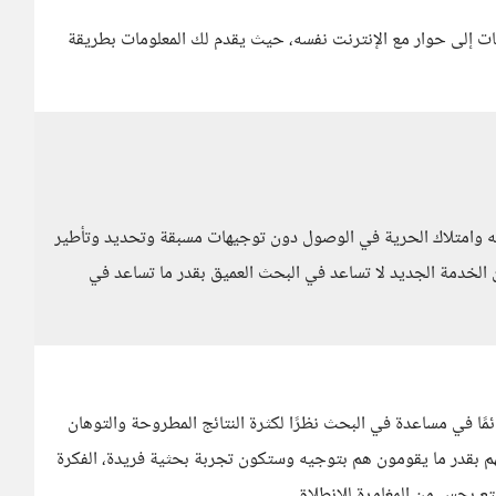
فح صفحات إلى حوار مع الإنترنت نفسه، حيث يقدم لك المعلومات بطريقة
ه وامتلاك الحرية في الوصول دون توجيهات مسبقة وتحديد وتأطير
لخدمة الجديد لا تساعد في البحث العميق بقدر ما تساعد في
مًا في مساعدة في البحث نظرًا لكثرة النتائج المطروحة والتوهان
ت، أما المحترفون فلن يقوم Atlas بتوجيههم بقدر ما يقومون هم بتوجيه وستكون تجربة بحثية فريدة، الفكرة
متع بحس من المغامرة للانطلاق.