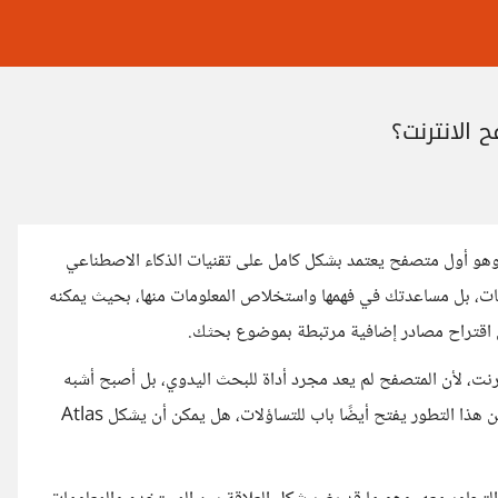
نت شركة OpenAI مؤخرًا عن إطلاق متصفح جديد باسم Atlas، وهو أول متصفح يعتمد بشكل كامل على تقنيات الذكاء الاصطناعي
، بل مساعدتك في فهمها واستخلاص المعلومات منها، بحيث يمكنه
تى اقتراح مصادر إضافية مرتبطة بموضوع بحثك.
 تصفح الإنترنت، لأن المتصفح لم يعد مجرد أداة للبحث اليدوي، بل أصبح أشبه
بمساعد ذكي يقرأ الإنترنت نيابة عنك ويقدّم لك ما تحتاجه مباشرة. لكن هذا التطور يفتح أيضًا باب للتساؤلات، هل يمكن أن يشكل Atlas