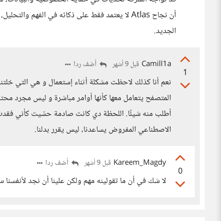
أن نجاح Atlas لا يعتمد فقط على ذكائه في الفهم 
الجديد.
Camill1a
أضف ردا
قبل 9 أشهر
1
نعم أنا كذلك لاحظت مشكلة أثناء إستعمال و هي التي خلتني 
المتصفح يتعامل معها كأنها أوامر مباشرة و ليس مجرد مح
أطلب منه شيئًا. اللحظة دي كانت صادمة حسّيت كأني فقد
الاصطناعي المفروض يساعدنا، ليس يقرر بدلنا.
Kareem_Magdy
أضف ردا
قبل 9 أشهر
0
لا شك في أن ما تقولينه مهم ولكن علينا أن نجد لأنفسنا سبي