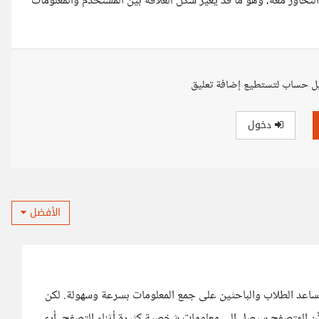
لتحاور معه، وهو ما قد يغير شكل العلاقة بين المستخدم والمعلومات
ل حساب لتستطيع إضافة تعليق
دخول
الأفضل
At خطوة جيدة من شركة OpenAI، لأنه سيساعد الطلاب والباحثين على جمع المعلومات بسرعة وسهولة. لكن
أن المتصفح سيصل إلى معلومات شخصية كثيرة أثناء التصفح. أرى