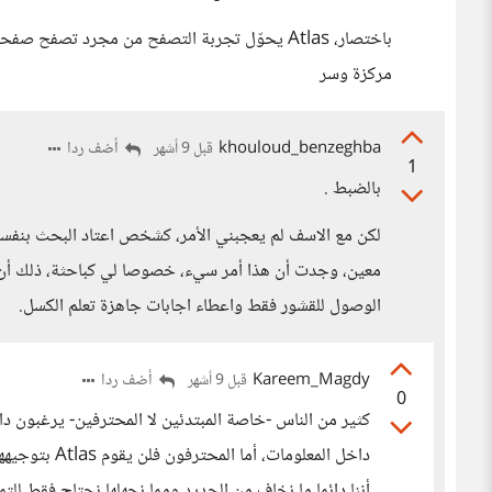
باختصار، Atlas يحوّل تجربة التصفح من مجرد تص
مركزة وسر
khouloud_benzeghba
أضف ردا
قبل 9 أشهر
1
بالضبط .
لكن مع الاسف لم يعجبني الأمر، كشخص اعتاد البحث بنفس
معين، وجدت أن هذا أمر سيء، خصوصا لي كباحثة، ذلك أن ا
الوصول للقشور فقط واعطاء اجابات جاهزة تعلم الكسل.
Kareem_Magdy
أضف ردا
قبل 9 أشهر
0
كثير من الناس -خاصة المبتدئين لا المحترفين- يرغبون دائ
داخل المعلوما
أننا دائما ما نخاف من الجديد ومما نجهلها نحتاج فقط للت