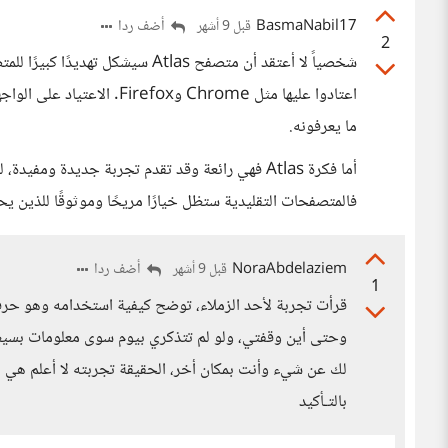
BasmaNabil17
أضف ردا
قبل 9 أشهر
2
شخصياً لا أعتقد أن متصفح Atlas سيش
اعتادوا عليها مثل Chrome و
ما يعرفونه.
أما فكرة Atlas فهي رائعة وقد تقدم تجربة جديدة وم
فالمتصفحات التقليدية ستظل خيارًا مريحًا وموثوقًا للذين يح
NoraAbdelaziem
أضف ردا
قبل 9 أشهر
1
قرأت تجربة لأحد الزملاء، توضح كيفية استخدامه وهو حرف
وحتى أين وقفتي، ولو لم تتذكري بيوم سوى معلومات بسي
لك عن شيء وأنت بمكان أخر، الحقيقة تجربته لا أعلم هي مب
بالتـأكيد