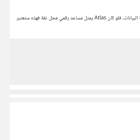
ولكني لا أرى بذلك خطر أو تهديد سوى بالطبع خطر سرقة البيانات، فلو كان Atlas يمثل مساعد رقمي محل ثقة فهذه ستعتبر