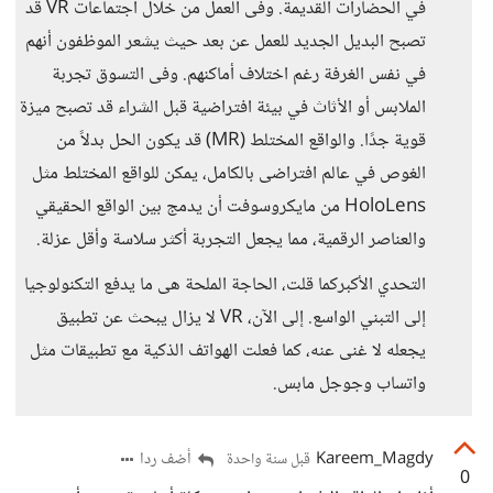
في الحضارات القديمة. وفى العمل من خلال اجتماعات VR قد
تصبح البديل الجديد للعمل عن بعد حيث يشعر الموظفون أنهم
في نفس الغرفة رغم اختلاف أماكنهم. وفى التسوق تجربة
الملابس أو الأثاث في بيئة افتراضية قبل الشراء قد تصبح ميزة
قوية جدًا. والواقع المختلط (MR) قد يكون الحل بدلاً من
الغوص في عالم افتراضى بالكامل، يمكن للواقع المختلط مثل
HoloLens من مايكروسوفت أن يدمج بين الواقع الحقيقي
والعناصر الرقمية، مما يجعل التجربة أكثر سلاسة وأقل عزلة.
التحدي الأكبركما قلت، الحاجة الملحة هى ما يدفع التكنولوجيا
إلى التبني الواسع. إلى الآن، VR لا يزال يبحث عن تطبيق
يجعله لا غنى عنه، كما فعلت الهواتف الذكية مع تطبيقات مثل
واتساب وجوجل مابس.
Kareem_Magdy
أضف ردا
قبل سنة واحدة
0