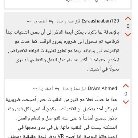
Esraashaaban129
أضف ردا
قبل سنة واحدة
0
بالإضافة لما ذكرته، يمكن أيضا النظر إلى أن بعض التقنيات تبدأ
كرفاهية ثم تتحول إلى ضرورة بمرور الوقت، كما حدث مع
الإنترنت في بداياته. ربما مع تطور تطبيقات الواقع الافتراضي
ليخدم احتياجات أكثر عملية، مثل العمل والتعليم، قد نرى
تحولًا في أهميته.
DrAmlAhmed
أضف ردا
قبل سنة واحدة
0
هذا ما حدث فعلا مع كثير من التقنيات حتى أصبحت ضرورية
لم يكن أحد يتخيل أن الانترنت سيكون أساسى لكل فرد، وقد
تطور ليصبح أساساً لا غنى عنه للتواصل والتعلم والعمل،
المشكلة ليست فى التقنية ذاتها، بل في مدى دمجها في
احتياجاتنا اليومية. إذا أصبح VR يوفر قيمة حقيقية وسهلة ،