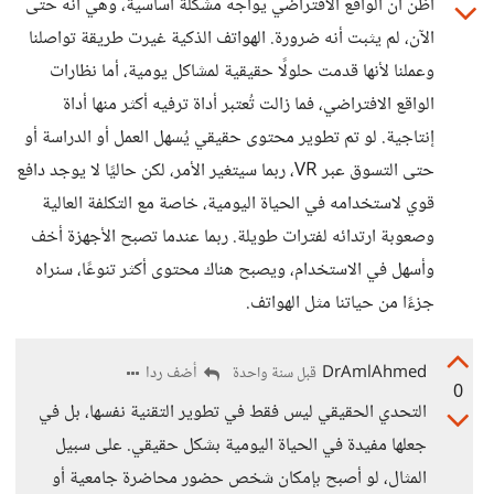
أظن ان الواقع الافتراضي يواجه مشكلة أساسية، وهي أنه حتى
الآن، لم يثبت أنه ضرورة. الهواتف الذكية غيرت طريقة تواصلنا
وعملنا لأنها قدمت حلولًا حقيقية لمشاكل يومية، أما نظارات
الواقع الافتراضي، فما زالت تُعتبر أداة ترفيه أكثر منها أداة
إنتاجية. لو تم تطوير محتوى حقيقي يُسهل العمل أو الدراسة أو
حتى التسوق عبر VR، ربما سيتغير الأمر، لكن حاليًا لا يوجد دافع
قوي لاستخدامه في الحياة اليومية، خاصة مع التكلفة العالية
وصعوبة ارتدائه لفترات طويلة. ربما عندما تصبح الأجهزة أخف
وأسهل في الاستخدام، ويصبح هناك محتوى أكثر تنوعًا، سنراه
جزءًا من حياتنا مثل الهواتف.
DrAmlAhmed
أضف ردا
قبل سنة واحدة
0
التحدي الحقيقي ليس فقط في تطوير التقنية نفسها، بل في
جعلها مفيدة في الحياة اليومية بشكل حقيقي. على سبيل
المثال، لو أصبح بإمكان شخص حضور محاضرة جامعية أو