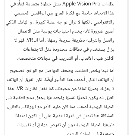
نظارات Apple Vision Pro تمثل خطوة متقدمة فعلًا في
هذا الاتجاه، خاصة مع فكرة المزج بين الواقعين الحقيقي
والافتراضي . لكنها لا تزال تواجه عقبة كبيرة ، و الهاتف الذكي
أصبح ضرورة لأنه يخدم احتياجات يومية مثل الاتصال
والعمل والترفيه بطريقة سريعة وسهلة. أما الـ VR، فهو لا
يزال يستخدم في نطاقات محدودة مثل الاجتماعات
الافتراضية، الألعاب، أو التدريب في مجالات متخصصة.
أما فيما يخص التشتت وضعف التواصل مع الواقع، فصحيح
أن الهاتف الذكي أحدث هذا التأثير أيضًا، لكن الفرق أن الهاتف
لا يعزلك بصريًا تمامًا عن محيطك كما تفعل نظارات VR. هذا
العزل قد يكون تحديًا نفسيًا واجتماعيًا يجعل دمج التقنية في
الحياة اليومية أصعب مما كان عليه الأمر مع الهواتف. بالتالي،
المشكلة هنا تتمثل فى قدرة التقنية على أن تكون امتدادًا
طبيعيًا للحياة اليومية دون أن تفرض عوائق أو تغييرات
جوهرية في السلوك البشري.