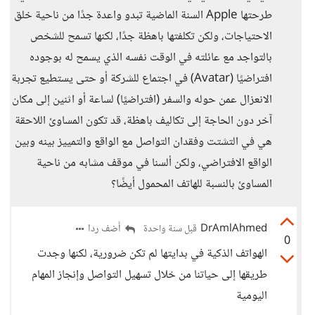
طرحتها Apple السنة الماضية تبدو واعدة جدًا من ناحية خلق
الاحتياجات، ولكن تكلفتها باهظة جدًا، لكنها تسمح للشخص
بالتواجد مع عائلته في الوقت نفسه الذي يسمح له بوجوده
افتراضيًا (Avatar) في اجتماع للشركة أو حتى يستطيع تجربة
الانعزال عمن حوله والسفر (افتراضيًا) لساعة أو اثنين إلى مكان
آخر دون الحاجة إلى تكاليف باهظة، قد تكون المساوئ اللاحقة
هي في التشتت وفقدان التواصل مع الواقع والتمييز بينه وبين
الواقع الافتراضي، ولكن ألسنا في موقف مشابه من ناحية
المساوئ بالنسبة للهاتف المحمول أيضًا؟
DrAmlAhmed
أضف ردا
قبل سنة واحدة
0
الهواتف الذكية في بدايتها لم تكن ضرورية، لكنها وجدت
طريقها إلى حياتنا من خلال تسهيل التواصل وإنجاز المهام
اليومية