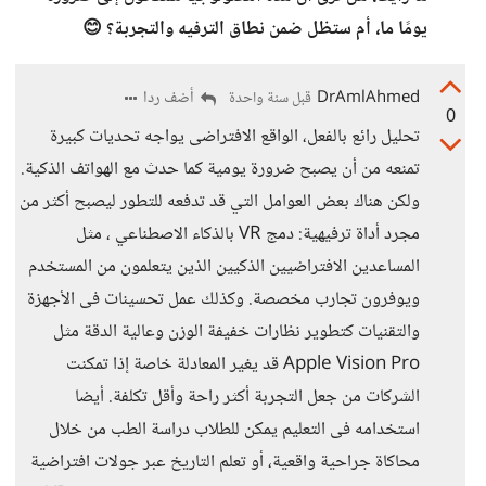
يومًا ما، أم ستظل ضمن نطاق الترفيه والتجربة؟ 😊
DrAmlAhmed
أضف ردا
قبل سنة واحدة
0
تحليل رائع بالفعل، الواقع الافتراضى يواجه تحديات كبيرة
تمنعه من أن يصبح ضرورة يومية كما حدث مع الهواتف الذكية.
ولكن هناك بعض العوامل التي قد تدفعه للتطور ليصبح أكثر من
مجرد أداة ترفيهية: دمج VR بالذكاء الاصطناعي ، مثل
المساعدين الافتراضيين الذكيين الذين يتعلمون من المستخدم
ويوفرون تجارب مخصصة. وكذلك عمل تحسينات فى الأجهزة
والتقنيات كتطوير نظارات خفيفة الوزن وعالية الدقة مثل
Apple Vision Pro قد يغير المعادلة خاصة إذا تمكنت
الشركات من جعل التجربة أكثر راحة وأقل تكلفة. أيضا
استخدامه فى التعليم يمكن للطلاب دراسة الطب من خلال
محاكاة جراحية واقعية، أو تعلم التاريخ عبر جولات افتراضية