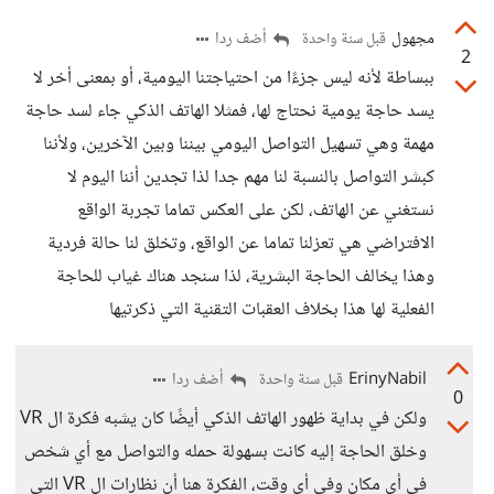
مجهول
أضف ردا
قبل سنة واحدة
2
ببساطة لأنه ليس جزءًا من احتياجتنا اليومية، أو بمعنى أخر لا
يسد حاجة يومية نحتاج لها، فمثلا الهاتف الذكي جاء لسد حاجة
مهمة وهي تسهيل التواصل اليومي بيننا وبين الآخرين، ولأننا
كبشر التواصل بالنسبة لنا مهم جدا لذا تجدين أننا اليوم لا
نستغني عن الهاتف، لكن على العكس تماما تجربة الواقع
الافتراضي هي تعزلنا تماما عن الواقع، وتخلق لنا حالة فردية
وهذا يخالف الحاجة البشرية، لذا سنجد هناك غياب للحاجة
الفعلية لها هذا بخلاف العقبات التقنية التي ذكرتيها
ErinyNabil
أضف ردا
قبل سنة واحدة
0
ولكن في بداية ظهور الهاتف الذكي أيضًا كان يشبه فكرة ال VR
وخلق الحاجة إليه كانت بسهولة حمله والتواصل مع أي شخص
في أي مكان وفي أي وقت، الفكرة هنا أن نظارات ال VR التي