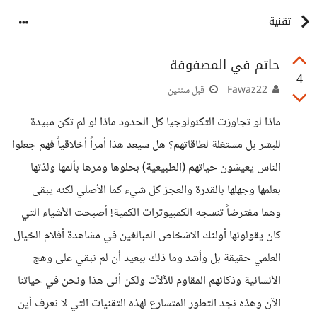
تقنية
حاتم في المصفوفة
4
Fawaz22
قبل سنتين
ماذا لو تجاوزت التكنولوجيا كل الحدود ماذا لو لم تكن مبيدة
للبشر بل مستغلة لطاقاتهم؟ هل سيعد هذا أمراً أخلاقياً فهم جعلوا
الناس يعيشون حياتهم (الطبيعية) بحلوها ومرها بألمها ولذتها
بعلمها وجهلها بالقدرة والعجز كل شيء كما الأصلي لكنه يبقى
وهما مفترضاً تنسجه الكمبيوترات الكمية! أصبحت الأشياء التي
كان يقولونها أولئك الاشخاص المبالغين في مشاهدة أفلام الخيال
العلمي حقيقة بل وأشد وما ذلك ببعيد أن لم نبقي على وهج
الأنسانية وذكائهم المقاوم للآلآت ولكن أنى هذا ونحن في حياتنا
الآن وهذه نجد التطور المتسارع لهذه التقنيات التي لا نعرف أين