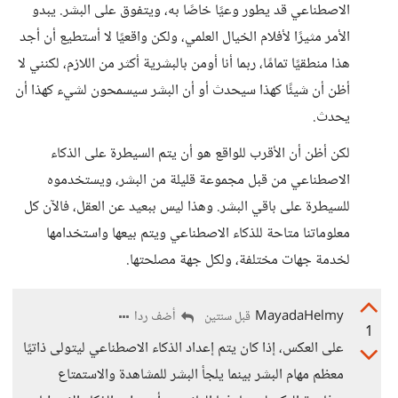
الاصطناعي قد يطور وعيًا خاصًا به، ويتفوق على البشر. يبدو
الأمر مثيرًا لأفلام الخيال العلمي، ولكن واقعيًا لا أستطيع أن أجد
هذا منطقيًا تمامًا، ربما أنا أومن بالبشرية أكثر من اللازم، لكنني لا
أظن أن شيئًا كهذا سيحدث أو أن البشر سيسمحون لشيء كهذا أن
يحدث.
لكن أظن أن الأقرب للواقع هو أن يتم السيطرة على الذكاء
الاصطناعي من قبل مجموعة قليلة من البشر، ويستخدموه
للسيطرة على باقي البشر. وهذا ليس ببعيد عن العقل، فالآن كل
معلوماتنا متاحة للذكاء الاصطناعي ويتم بيعها واستخدامها
لخدمة جهات مختلفة، ولكل جهة مصلحتها.
MayadaHelmy
أضف ردا
قبل سنتين
1
على العكس، إذا كان يتم إعداد الذكاء الاصطناعي ليتولى ذاتيًا
معظم مهام البشر بينما يلجأ البشر للمشاهدة والاستمتاع