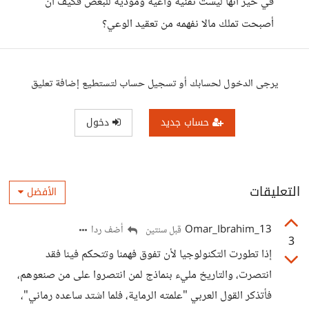
في خير أنها ليست تقنية واعية ومؤذية للبعض فكيف أن
أصبحت تملك مالا نفهمه من تعقيد الوعي؟
يرجى الدخول لحسابك أو تسجيل حساب لتستطيع إضافة تعليق
حساب جديد
دخول
التعليقات
الأفضل
13_Omar_Ibrahim
أضف ردا
قبل سنتين
3
إذا تطورت التكنولوجيا لأن تفوق فهمنا وتتحكم فينا فقد
انتصرت، والتاريخ مليء بنماذج لمن انتصروا على من صنعوهم،
فأتذكر القول العربي "علمته الرماية، فلما اشتد ساعده رماني"،