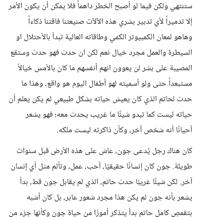
ستنتهي ولكن فيما لو أصبح الخطر داهماً فلا يمكن أن يكون الأمر
إلا تدميراً لأي تدبير بشري هذه الآلآت صنيعتنا فاقتنا ذكاءاً
وهاهو لمعان الكمبيوتر الكمي وطاقاته العالية تبدأ بالأحتلال او
السيطرة والعمل مجرد خيال نعم لكن ان حدث فهو حدث وستقع
المصيبة على بشر لن يعوون انهم أنفسهم ما كان بالأمس خيالاً
مستبعداً حتى ولو أسميته لهو أطفال اليوم هو واقع، وهذا ما
حدث لحاتم الذي كان يعيش حياته بشكل طبيعي لم يكن يعلم أن
حياته ليست كما تبدو شيئًا ما غريب يحدث معه؛ فهو يشعر
أحيانًا أنه شخص آخر، وكأن ذاكرته ليست ملكه.
كان هناك رجل يُدعى جون، عاش على هذه الأرض قبل سنوات
طويلة. جون كان إنسانًا حقيقيًا، أحب، عمل، وتألم مثل أي إنسان
آخر. لكن شيئًا غريبًا حدث حاتم، الذي لم يقابل جون قط، بدأ
يشعر بأنه جون لم يكن هذا مجرد شعور عابر، بل كان أشبه
بتقمصٍ كامل حاتم بدأ يتذكر أمورًا من حياة جون وكأنها جزء من