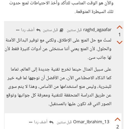
والآن هو الوقت المناسب للتأكد وأخذ الاحتياطات لمنع حدوث
تلك السيطرة المتوقعة.
raghd_agaafar
أضف ردا
قبل سنتين
قبل سنتين
1
لستُ مع حل المنع على الإطلاق، ولكني مع توفير البدائل الآمنة
والحلول. لأن المنع يعني أننا سنتخلى عن أدوات كثيرة فقط لأن
لها جانب سئ.
على سبيل المثال حينما تخرج تقنية جديدة إلى العالم، تماما
كما الذكاء الاصطناعي الآن، من الأفضل أن نوجهها لما فيه خير
للبشرية، وليس منع استخدامها من الأساس، وهذا لا يتم سوى
عن طريق الدراسة المتحققة للتقنية ومعرفة كل جوانبها وتوقع
الصور التي قد تكون عليها بالمستقبل.
13_Omar_Ibrahim
أضف ردا
قبل سنتين
2