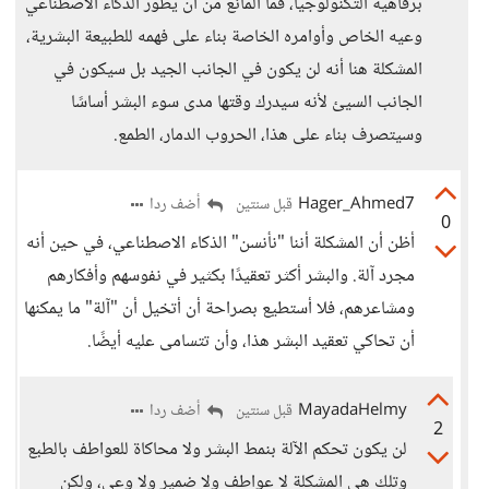
برفاهية التكنولوجيا، فما المانع من أن يطور الذكاء الاصطناعي
وعيه الخاص وأوامره الخاصة بناء على فهمه للطبيعة البشرية،
المشكلة هنا أنه لن يكون في الجانب الجيد بل سيكون في
الجانب السيئ لأنه سيدرك وقتها مدى سوء البشر أساسًا
وسيتصرف بناء على هذا، الحروب الدمار، الطمع.
Hager_Ahmed7
أضف ردا
قبل سنتين
0
أظن أن المشكلة أننا "نأنسن" الذكاء الاصطناعي، في حين أنه
مجرد آلة. والبشر أكثر تعقيدًا بكثير في نفوسهم وأفكارهم
ومشاعرهم، فلا أستطيع بصراحة أن أتخيل أن "آلة" ما يمكنها
أن تحاكي تعقيد البشر هذا، وأن تتسامى عليه أيضًا.
MayadaHelmy
أضف ردا
قبل سنتين
2
لن يكون تحكم الآلة بنمط البشر ولا محاكاة للعواطف بالطبع
وتلك هي المشكلة لا عواطف ولا ضمير ولا وعي، ولكن