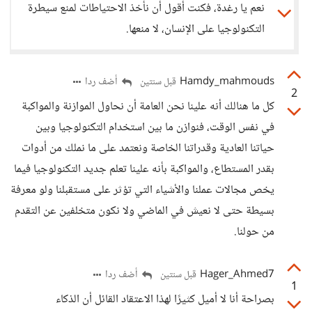
نعم يا رغدة، فكنت أقول أن نأخذ الاحتياطات لمنع سيطرة
التكنولوجيا على الإنسان، لا منعها.
Hamdy_mahmouds
أضف ردا
قبل سنتين
2
كل ما هنالك أنه علينا نحن العامة أن نحاول الموازنة والمواكبة
في نفس الوقت، فنوازن ما بين استخدام التكنولوجيا وبين
حياتنا العادية وقدراتنا الخاصة ونعتمد على ما نملك من أدوات
بقدر المستطاع، والمواكبة بأنه علينا تعلم جديد التكنولوجيا فيما
يخص مجالات عملنا والأشياء التي تؤثر على مستقبلنا ولو معرفة
بسيطة حتى لا نعيش في الماضي ولا نكون متخلفين عن التقدم
من حولنا.
Hager_Ahmed7
أضف ردا
قبل سنتين
1
بصراحة أنا لا أميل كثيرًا لهذا الاعتقاد القائل أن الذكاء