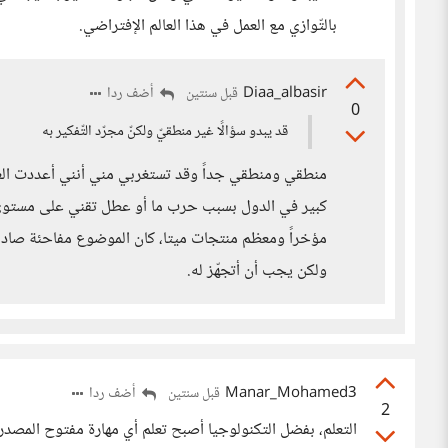
بالتّوازي مع العمل في هذا العالم الإفتراضي.
Diaa_albasir
أضف ردا
قبل سنتين
0
قد يبدو سؤالًا غير منطقيّ ولكنّ مجرّد التّفكير به
كبير في الدول بسبب حرب ما أو عطل تقني على مستوى ال
مؤخراً ومعظم منتجات ميتا، كان الموضوع مفاحئة صادمة
ولكن يجب أن أتجهّز له.
Manar_Mohamed3
أضف ردا
قبل سنتين
2
التعلم، بفضل التكنولوجيا أصبح تعلم أي مهارة مفتوح المصدر