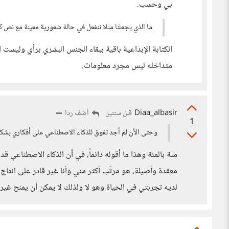
بي وحسب.
ما الذي يجعلنا مثلا ننفعل في حالة شعورية معينة مع نص ك
الكتابة الإبداعية باقية ببقاء الجنس البشري برأي وليس
متداخله ليس مجرد معلومات.
Diaa_albasir
أضف ردا
قبل سنتين
1
وحتى الأن لم أجد تفوق للذكاء الاصطناعي على أفكاري ب
مىة بالمئة وهذا ما أقوله دائماً، في أن الذكاء الاصطناعي ق
معقدة وأصيلة، هو مرتّب أكثر مني وأنا غير قادر على انتاج
لديه تجربتي في الحياة وهو لا ولذلك لا يمكن أن يمنح غير