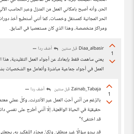
الحر، وأنه أصبح بامكاني العمل من المنزل وعبر الحاسب الآ
الحر المجانية كمستقل وخمسات، كما أنني أستطيع أخذ دور
ومراكز متخصصة، وهذا الذي كان مستعصيا في السابق.
Diaa_albasir
أضف ردا
قبل سنتين
1
يعني ساهمت فقط بإبعادك عن أجواء العمل التقليدية، هذا الأ
العمل في أجواء جماعية مباشرة وأتعامل مع الشخصيات بش
Zainab_Tabaja
أضف ردا
قبل سنتين
1
بالرّغم من أنّني أحبّ العمل عبر الأنترنت، وكلّ عملي مع
حقيقيّة في الحياة الواقعيّة، إلّا أنّني أطرح على نفسي دائ
قد اختفى؟"
قد يبدو سؤالًا غير منطقيّ ولكنّ مجرّد التّفكير به، يجعلني