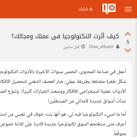
شارك
كيف أثرت التكنولوجيا في عملك ومجالك؟
5
Diaa_albasir
قبل سنتين
الأدوات عملية استخراجي للأفكار ووسّعت الخيارات كثيراً!. وتنوّع الم
نشأت أسواق جديدة لأمثالي من المستقلّين!
أما ما تسيء التكنولوجيا فيه لي، هو أنها بثّت خوف في نفسي من استبدالن
متوقّعاً.