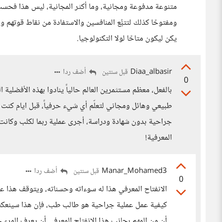
متنوعة مدفوعة ومجانية، وما أكثر المجانية، ليس هذا فحسب،
ومفتوحًا كذلك لتتبُّع المنافسين والاستفادة من نقاط قوتهم وضع
يكن ليكون متاحًا لولا التكنولوجيا.
Diaa_albasir
أضف ردا
قبل سنتين
0
بالفعل، معظم مستثمرين العالم حالياً ينادوا بهذه الأفضلية ا
طبيعي وهائل ومجاني لتعلّم أي شيء حرفياً، قبل ايام كن
جراحية بدون شهادة ودراسة، أجرى عملية ربما لكلب وكانت 
المعرفية!
Manar_Mohamed3
أضف ردا
قبل سنتين
0
الانفتاح المعرفي هذا له سوءاته وحسناته، ويتوقف هذا على
كيفية عمل عملية جراحية هو طالب طب، فإن هذا سينعكس إي
أن من المهم بجانب هذا الانفتاح المعرفي أن يعرف المرء