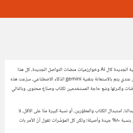
أعمل في صناعة المحتوى، الخمس سنوات الأخيرة بالأدوات التكنولوجية الجديدة كال Ai وخوارزميات منصّات التواصل الجديدة، كل هذا
شكّل طفرة مختلفة بطريقة عملي، صار العصف الذهني لتحصيل الأفكار عندي يتم بالاستعانة بتقنية gemini الذكاء الاصطناعي، سرّعت هذه
نصّات وكثرتها وسّع حاجة المستخدمين لكتّاب وصنّاع محتوى، وبالتالي
ا، استبدال الكتّاب والمطوّرين، أو نسبة كبيرة منّا على الأقل، لا
أعرف متى ستقتحم السوق تكنولوجيا جديدة قادرة على كتابة نصوص بنسبة ٨٠% جيدة وأصيلة! ولكن كل المؤشّرات تقول أنّ الأمر بات