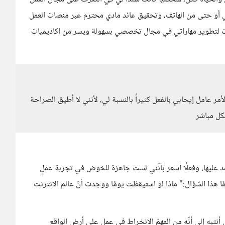
لي أو حتى من الهاتف، وتحقيق عائد مادي محترم عبر منصات العمل
ات لتطوير مهاراتي في مجال تخصصي بسهولة ويسر من اكاديميات
مر عامل إيحابي بالفعل كثيراً بالنسبة لي، لأنني لا أطيق الصراحة
كل مباشر
تمد عليها، وفعلًا أشعر بأنّني لست جاهزة للخوض في تجربة عملٍ
مًا هذا السّؤال:" ماذا لو استيقظت يومًا ووجدت أنّ عالم الانترنت
 أنتبه إلى أنّه من المهمّ الانخراط في عملٍ على أرض الواقع