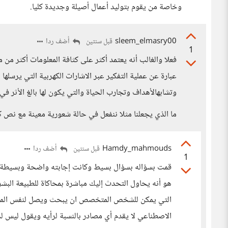
وخاصة من يقوم بتوليد أعمال أصيلة وجديدة كليا.
sleem_elmasry00
أضف ردا
قبل سنتين
1
فعلا والغالب أنه يعتمد أكثر على كثافة المعلومات أكثر من من
عبارة عن عملية التفكير عبر الاشارات الكهربية التي يرسلها 
وتشابهالأهداف وتجارب الحياة والتي يكون لها بالغ الأثر في 
ما الذي يجعلنا مثلا ننفعل في حالة شعورية معينة مع نص ك
Hamdy_mahmouds
أضف ردا
قبل سنتين
1
قمت بسؤاله بسؤال بسيط وكانت إجابته واضحة وبسيطة أي
هو أنه يحاول التحدث إليك مباشرة بمحاكاة للطبيعة الب
التي يمكن للشخص المتخصص ان يبحث ويصل لنفس المعل
الاصطناعي لا يقدم أي مصادر بالنسبة لرأيه ويقول ليس ل