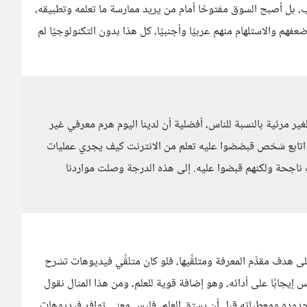
 بل أصبح السوق مفتوحًا أمام من يريد ممارسة ما تعلمه وتطبيقه،
فهم والاستلهام منهم عربيًا وأجنبيًا، كل هذا بدون التكنولوجيًا لم
لغير مرئية بالنسبة للناس، أفضلية أن لدينا اليوم هرم معرفي غير
ت اتابع شخص قبضضوا عليه تعلم من الانترنت كيف يجري عمليات
ناجحة ولكنهم قبضوا عليه. إلى هذه الدرجة وصلت مواردنا
 هدف مقدِّم المعرفة ومتلقِّيها، فلو كان متلقِّي فيديوهات تشرح
جابًا على أدائه، وهو إضافة قوية للعلم، ومن هذا المثال نقول
 حدوده ومعطياته قبل أن يستقِ العلم، فليس معنى توافر فيديوهات