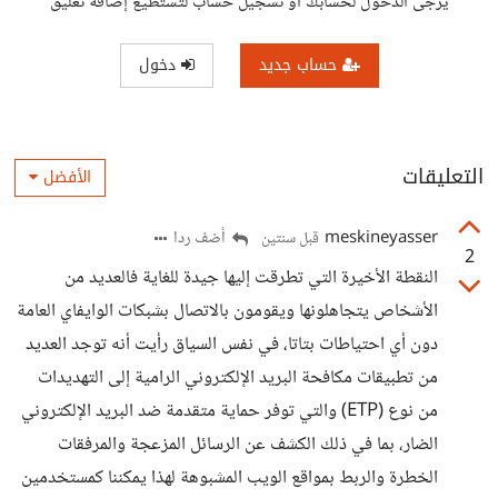
يرجى الدخول لحسابك أو تسجيل حساب لتستطيع إضافة تعليق
حساب جديد
دخول
التعليقات
الأفضل
meskineyasser
أضف ردا
قبل سنتين
2
النقطة الأخيرة التي تطرقت إليها جيدة للغاية فالعديد من
الأشخاص يتجاهلونها ويقومون بالاتصال بشبكات الوايفاي العامة
دون أي احتياطات بتاتا، في نفس السياق رأيت أنه توجد العديد
من تطبيقات مكافحة البريد الإلكتروني الرامية إلى التهديدات
من نوع (ETP) والتي توفر حماية متقدمة ضد البريد الإلكتروني
الضار، بما في ذلك الكشف عن الرسائل المزعجة والمرفقات
الخطرة والربط بمواقع الويب المشبوهة لهذا يمكننا كمستخدمين