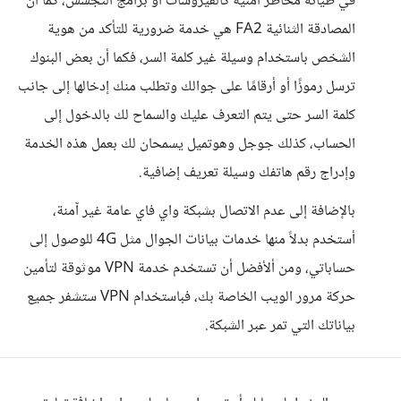
في طياته مخاطر أمنية كالفيروسات أو برامج التجسس، كما أن
المصادقة الثنائية FA2 هي خدمة ضرورية للتأكد من هوية
الشخص باستخدام وسيلة غير كلمة السر، فكما أن بعض البنوك
ترسل رموزًا أو أرقامًا على جوالك وتطلب منك إدخالها إلى جانب
كلمة السر حتى يتم التعرف عليك والسماح لك بالدخول إلى
الحساب، كذلك جوجل وهوتميل يسمحان لك بعمل هذه الخدمة
وإدراج رقم هاتفك وسيلة تعريف إضافية.
بالإضافة إلى عدم الاتصال بشبكة واي فاي عامة غير آمنة،
أستخدم بدلاً منها خدمات بيانات الجوال مثل 4G للوصول إلى
حساباتي، ومن ألأفضل أن تستخدم خدمة VPN موثوقة لتأمين
حركة مرور الويب الخاصة بك، فباستخدام VPN ستشفر جميع
بياناتك التي تمر عبر الشبكة.