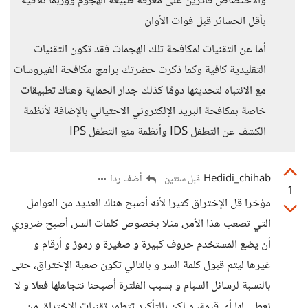
والاختصاص قادرين على معرفة طبيعة الهجوم ووربما تلافيه
بأقل الحسائر قبل فوات الأوان
أما عن التقنيات لمكافحة تلك الهجمات فقد تكون التقنيات
التقليدية كافية وكما ذكرت حضرتك برامج مكافحة الفيروسات
مع الانتباه لتحديثها دومًا كذلك جدار الحماية وهناك تطبيقات
خاصة بمكافحة البريد الإلكتروني الاحتيالي بالإضافة لأنظمة
الكشف عن التطفل IDS وأنظمة منع التطفل IPS
Hedidi_chihab
أضف ردا
قبل سنتين
1
مؤخرا قل الإختراق كثيرا لأنه أصبح هناك العديد من العوامل
التي تصعب هذا الأمر، مثلا بخصوص كلمات السر، أصبح ضروري
أن يضع المستخدم حروف كبيرة و صغيرة و رموز و أرقام و
غيرها ليتم قبول كلمة السر و بالتالي تكون صعبة الإختراق، حتى
بالنسبة لرسائل السبام و بسبب الفلترة أصبحنا نتجاهلها فعلا و لا
نعطي لها أي قيمة، و لكن بالتأكيد تتطور تقنيات الإختراق من