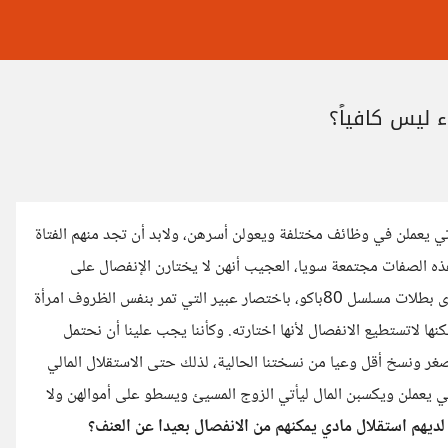
تي يعملن في وظائف مختلفة ويعولن أسرهن، ولابد أن تجد منهم الفتاة
ه الصفات مجتمعة سويا، العجيب أنهن لا يختارن الإنفصال على
الرغم من استقلالهن المادي. ربما الإجابة عن هذا السؤال لدى عبير إحدى بطلات مسلسل 80باكو، باختصار عبير التي تمر بنفس الظروف امرأة
 لاتستطيع الانفصال لأنها اختارته. وكأننا يجب علينا أن نحتمل
صغر ونسخ أقل وعيا من نسختنا الحالية، لذلك حتى الاستقلال المالي
اتي يعملن ويكسبن المال ليأتي الزوج المسيئ ويسطو على أموالهن ولا
ن لديهم استقلال مادي يمكنهم من الانفصال بعيدا عن العنف؟