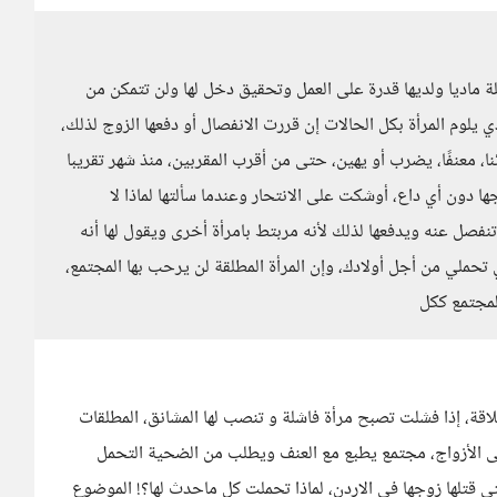
قلة ماديا ولديها قدرة على العمل وتحقيق دخل لها ولن تتمكن من
 يلوم المرأة بكل الحالات إن قررت الانفصال أو دفعها الزوج لذلك،
، معنفًا، يضرب أو يهين، حتى من أقرب المقربين، منذ شهر تقريبا
دون أي داع، أوشكت على الانتحار وعندما سألتها لماذا لا
فصل عنه ويدفعها لذلك لأنه مربتط بامرأة أخرى ويقول لها أنه
 تحملي من أجل أولادك، وإن المرأة المطلقة لن يرحب بها المجتمع،
لمجتمع ككل
قة، إذا فشلت تصبح مرأة فاشلة و تنصب لها المشانق، المطلقات
ى الأزواج، مجتمع يطبع مع العنف ويطلب من الضحية التحمل
تي قتلها زوجها في الاردن، لماذا تحملت كل ماحدث لها؟! الموضوع