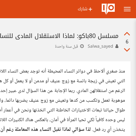
شارك
مسلسل 80باكو: لماذا الاستقلال المادي للنساء ليس كافياً؟
6
Salwa_sayed
قبل سنة واحدة
منذ صغري ألاحظ في دوائر النساء المحيطة أنه توجد بعض النساء اللا
التي تعيش في زيجة بائسة مع زوج عنيف أو مدمن أو لا يعمل أو كل هذ
موهوبة تعمل وتكسب من كدها وتعيش مع زوج عنيف يضربها دائما، ولكنها
طوال حياتنا تبعات الاختيارات الخاطئة التي اتخذنها ونحن في أعمار أ
ليس وحده كافياً لكي تحيا المرأة في أمان، بالعكس هناك الكثيرات الل
يتخذن أي رد فعل.
لذا سؤالي لماذا تقبل النساء هذه المعاملة رغم أ