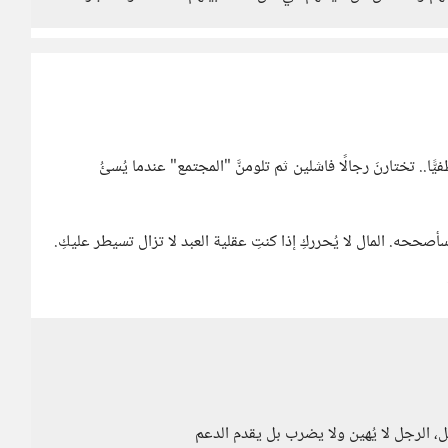
ا.. تختارنَ رجالًا فاشلين ثم تلومنَّ "المجتمع" عندما يُسئُ
حه. المال لا يُحرركِ إذا كنتِ عقلية العبد لا تزال تسيطر عليكِ.
، الرجل لا يُهين ولا يضرب بل يقدم الدعم