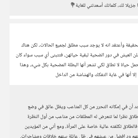
جزيلا لك، كلماتك أسعدتني للغاية💐
يقة وأعتقد انه لا يوجد سبب مطلق لجميع الحالات، لكن هناك
ن العيش في دور الضحية لبقية حياتهن، فتتبنى أي سبب سواء كان
تتحمل حياة لا تطاق لكي تشعر أنها البطلة المضحية بكل شيء، وهذا
لا أنها في غاية التفكك والهشاشة من الداخل
د أن في إمكانه التحرر من كل المتاعب ويظل عالق في وضع
اق نظرا لما تتعرض له المطلقات من متاعب من أول النظرة
الطلاق تكلفته عالية خاصة على المرأة، ومع أني من المؤيدين
ينهم ود افضل من عيشهم في ظل عائلة بينهم خلافات ومشاجرات.