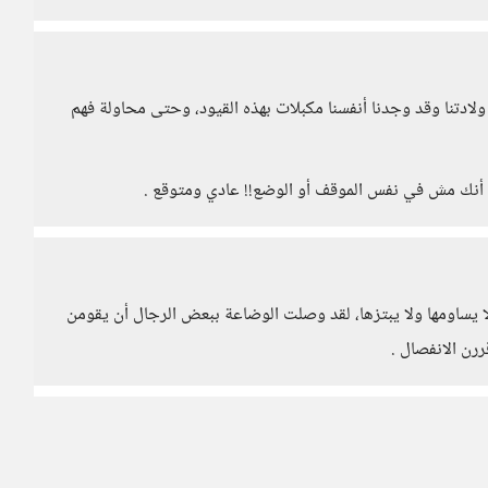
لادتنا وقد وجدنا أنفسنا مكبلات بهذه القيود، وحتى محاولة فهم
ا أنك مش في نفس الموقف أو الوضع!! عادي ومتوقع .
ا يساومها ولا يبتزها، لقد وصلت الوضاعة ببعض الرجال أن يقومن
رن الانفصال .