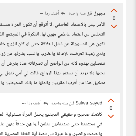
مجهول
أضف ردا
قبل سنة واحدة
0
الأمر ليس بالاعتماد العاطفي، لا أتوقع أن تكون المرأة مست
التخلص من اعتماد عاطفي مهين لها، الفكرة في المجتمع الذي
تكون هي المسؤولة عن فشل العلاقة حتى لو كان الزوج خائنا
ولدي زميلة تعرضت للإهانة والضرب والسب بشرفها من زوجها 
تنفصلين بهدوء لأنه من الواضح أن تصرفاته هذه بغرض أن تن
يحبها ولا يريد أن يستمر بهذا الزواج، قالت لي أمي تقول لي
متخيل هذا من أقرب المقربين والدتها ما بالك المحيطين وا
Salwa_sayed
أضف ردا
قبل سنة واحدة
0
كلامك صحيح وحقيقي المجتمع يحمل المرأة مسئولية العلا
في مجتمعنا حتى صديقاتهن يغلقن أبوابهن خوفاً منهن عل
والصمت والصبر، ولنا عبرة في قصة آية الفتاة المصرية ال