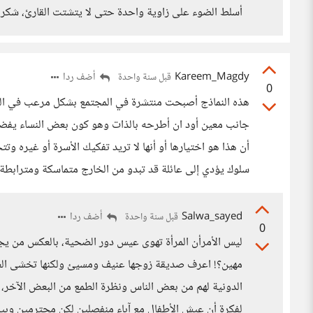
أسلط الضوء على زاوية واحدة حتى لا يتشتت القارئ، شكرا 
Kareem_Magdy
أضف ردا
قبل سنة واحدة
0
هذه النماذج أصبحت منتشرة في المجتمع بشكل مرعب في الحق
جانب معين أود ان أطرحه بالذات وهو كون بعض النساء يفضل
أن هذا هو اختيارها أو أنها لا تريد تفكيك الأسرة أو غيره و
سلوك يؤدي إلى عائلة قد تبدو من الخارج متماسكة ومترابطة إ
Salwa_sayed
أضف ردا
قبل سنة واحدة
0
ليس الأمرأن المرأة تهوى عيس دور الضحية، بالعكس من يج
مهين؟! اعرف صديقة زوجها عنيف ومسيئ ولكنها تخشى الطل
الدونية لهم من بعض الناس ونظرة الطمع من البعض الآخر، ف
لفكرة أن عيش الأطفال مع آباء منفصلين لكن محترمين وب