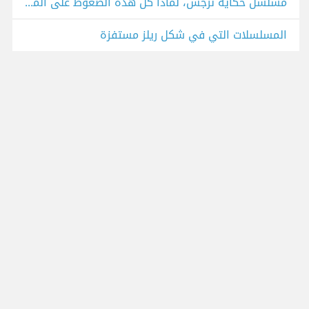
مسلسل حكاية نرجس، لماذا كل هذه الضغوط على المرأة إن لم تنجب؟
المسلسلات التي في شكل ريلز مستفزة