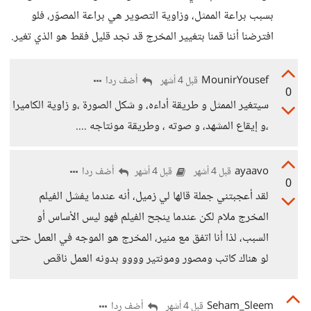
بسبب براعة الممثل، وزاوية التصوير هي براعة المصوّر، فلو
افترضنا أننا قمنا بتغيير المخرج قد نجد قليل فقط هو الذي تغير.
MounirYousef
أضف ردا
قبل 4 أشهر
0
سيتغير الممثل و طريقة أداءه، و شكل الصورة ،و زاوية الكاميرا
،و إيقاع المشهد، و صوته ، وطريقة مونتاجه ....
ayaavo
أضف ردا
قبل 4 أشهر
قبل 4 أشهر
0
لقد أعجبتني جملة قالها لي زميل، أنه عندما يفشل الفيلم
المخرج ملام لكن عندما ينجح الفيلم فهو ليس الأساس أو
السبب، لذا أنا اتفق مع منير، المخرج هو الموجه في العمل حتى
لو هناك كاتب ومصور ومونتير وووو بدونه العمل ناقص
Seham_Sleem
أضف ردا
قبل 4 أشهر