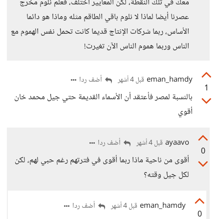
معك في تلك النقطة، لكن المعايير اختلف، فعلم نلوم مخرج
عصرنا أيضا لماذا لا نلوم باقي الطاقم مثله وماذا هو دائما
الأساس، ربما شركات الإنتاج قديما كانت تحمل نفس الهموم مع
الناس وربما هموم الناس الآن تغيرت!
eman_hamdy
أضف ردا
قبل 4 أشهر
1
بالنسبة لمصر فأعتقد أن الأسماء القديمة حتي جيل محمد خان
أقوي
ayaavo
أضف ردا
قبل 4 أشهر
0
أقوى من ناحية ماذا ربما أقوى في فترتهم رغم حبي لهم، لكن
لكل جيل وقته؟
eman_hamdy
أضف ردا
قبل 4 أشهر
0