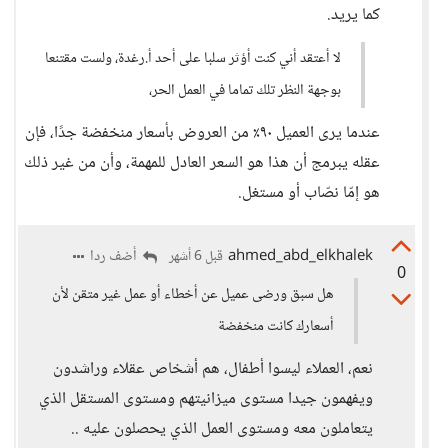
كما يريد.
لا أعتقد أني كنت أؤثر سلبا على أحد أ.رغدة، ولست مقتنعا
بوجهة النظر تلك تماما في العمل الحر،
عندما يرى العميل ٩٠٪ من العروض بأسعار منخفضة جدًا، فإن
عقله يبرمج أن هذا هو السعر العادل للمهمة، وأن من غير ذلك
هو إمّا نصّاب أو مستغل.
ahmed_abd_elkhalek
أضف ردا
قبل 6 أشهر
0
هل سبق ورضى عميل عن أخطاء أو عمل غير متقن لأن
أسعارك كانت منخفضة
نعم، العملاء ليسوا أطفال، هم أشخاص عقلاء وراشدون
ويفهمون جيدا مستوى ميزانيتهم ومستوى المستقل الذي
يتعاملون معه ومستوى العمل الذي يحصلون عليه ..