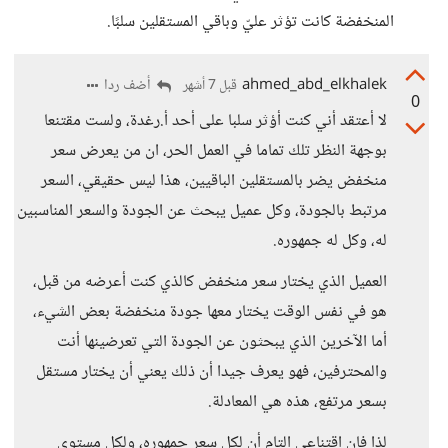
المنخفضة كانت تؤثر عليّ وباقي المستقلين سلبًا.
ahmed_abd_elkhalek
أضف ردا
قبل 7 أشهر
0
لا أعتقد أني كنت أؤثر سلبا على أحد أ.رغدة، ولست مقتنعا
بوجهة النظر تلك تماما في العمل الحر، ان من يعرض سعر
منخفض يضر بالمستقلين الباقيين، هذا ليس حقيقي، السعر
مرتبط بالجودة، وكل عميل يبحث عن الجودة والسعر المناسبين
له، وكل له جمهوره.
العميل الذي يختار سعر منخفض كالذي كنت أعرضه من قبل،
هو في نفس الوقت يختار معها جودة منخفضة بعض الشيء،
أما الآخرين الذي يبحثون عن الجودة التي تعرضينها أنت
والمحترفين، فهو يعرف جيدا أن ذلك يعني أن يختار مستقل
بسعر مرتفع، هذه هي المعادلة.
لذا فإن اقتناعي التام أن لكل سعر جمهوره، ولكل مستوى