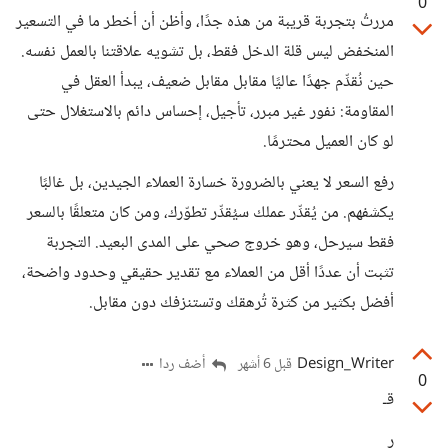
0
مررتُ بتجربة قريبة من هذه جدًا، وأظن أن أخطر ما في التسعير
المنخفض ليس قلة الدخل فقط، بل تشويه علاقتنا بالعمل نفسه.
حين نُقدِّم جهدًا عاليًا مقابل مقابل ضعيف، يبدأ العقل في
المقاومة: نفور غير مبرر، تأجيل، إحساس دائم بالاستغلال حتى
لو كان العميل محترمًا.
رفع السعر لا يعني بالضرورة خسارة العملاء الجيدين، بل غالبًا
يكشفهم. من يُقدِّر عملك سيُقدِّر تطوّرك، ومن كان متعلقًا بالسعر
فقط سيرحل، وهو خروج صحي على المدى البعيد. التجربة
تثبت أن عددًا أقل من العملاء مع تقدير حقيقي وحدود واضحة،
أفضل بكثير من كثرة تُرهقك وتستنزفك دون مقابل.
Design_Writer
أضف ردا
قبل 6 أشهر
0
قـ
ر