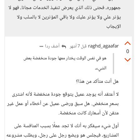
جمهوره، فحتى ذلك الذي يعرض تنفيذ الخدمات مجانا، فهو لا
يؤثر علي ولا يؤثر عليك ولا باقي المؤثرين لا بالسلب ولا
الإيجاب
raghd_agaafar
أضف ردا
قبل 7 أشهر
0
هو في نفس الوقت يختار معها جودة منخفضة بعض
الشيء،
هل أنت متأكد من هذا؟
لا أعتقد أنه يوجد عميل يتوقع جودة منخفضة لأنه اشترى
بسعرٍ منخفض. هل سبق ورضى عميل عن أخطاء أو عمل غير
متقن لأن أسعارك كانت منخفضة.
أول شيء سيفكر به أنك لا تجد عملًا بسبب المنافسة على
المشاريع، فيجلس هو ويضع رجل على رجل، ويطلب مشروعه