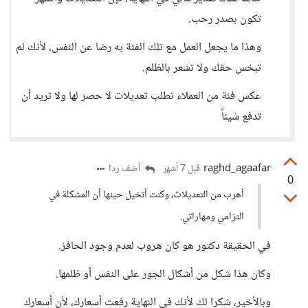
تكون بصدر رحب.
وهذا ما يجعل العمل مع تلك الفئة به رضا عن النفس، لأنك لم
تبخس حقك ولا تشعر بالظلم.
عكس فئة من العملاء تطلب تعديلات لا حصر لها ولا تريد أن
تدفع شيئاً
raghd_agaafar
أضف ردا
قبل 7 أشهر
0
أهرب من التعديلات، وكنت أتخيل حينها أن المشكلة في
التزامي ومهاراتي.
في الحقيقة دكتور هو كان هروب لعدم وجود الحافز.
وكان هذا شكل من أشكال الجور على النفس أو ظلمها.
وبالأخير، شكرا لك لأنك في النهاية رفعت أسعارك، لأن أسعارك