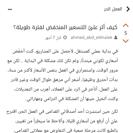
العمل الحر
كيف أثر علىّ التسعير المنخفض لفترة طويلة؟
5
ahmed_abd_elkhalek
قبل 7 أشهر
في بداية عملي كمستقل، لأحصل على المشاريع، كنت أخفّض
أسعاري لكوني مبتدئًا، ولم تكن تلك مشكلة في البداية .. لكن مع
مرور الوقت، واستمراري في العمل بنفس الأسعار لأكثر من سنة،
بدأت أحترق وظيفيًا، أشعر أني مرهق طوال الوقت وغير قادر
على العمل، أتأخر في الرد على العملاء، أهرب من التعديلات،
وكنت أتخيل حينها أن المشكلة في التزامي ومهاراتي.
لكن حين استشرت أحد أصدقائي القدامى في العمل الحر، اقترح
عليّ أن أرفع من أسعاري قليلا، وألاحظ ما سيطرأ من تغيير،
بالطبع كانت مرحلة صعبة في التفاوض مع عملائي القدامي،