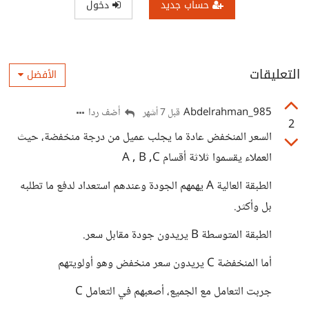
حساب جديد
دخول
التعليقات
الأفضل
Abdelrahman_985
أضف ردا
قبل 7 أشهر
2
السعر المنخفض عادة ما يجلب عميل من درجة منخفضة، حيث
العملاء يقسموا ثلاثة أقسام A , B ,C
الطبقة العالية A يهمهم الجودة وعندهم استعداد لدفع ما تطلبه
بل وأكثر.
الطبقة المتوسطة B يريدون جودة مقابل سعر.
أما المنخفضة C يريدون سعر منخفض وهو أولويتهم
جربت التعامل مع الجميع، أصعبهم في التعامل C