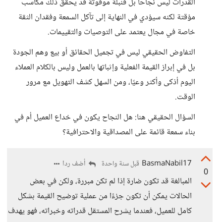
القدرات ليس نجاحا بل قنبلة موقوتة قد يحقق ذلك مكاسب
مؤقتة لكنه سيؤدي في النهاية إلى تآكل السمعة وفقدان الثقة
خاصة في مجال يعتمد على التوصيات والتقييمات.
التفاوض الحقيقي ليس في تجميل الحقائق أو بيع وهم الجودة
بل في إبراز القيمة الفعلية وإثباتها بالعمل وليس بالكلام العملاء
اليوم أذكى وأكثر وعيًا، ومن السهل كشف التهويل مع مرور
الوقت.
السؤال الحقيقي هنا: هل النجاح يكون في خداع العميل أم في
بناء سمعة قائمة على المصداقية والاحترافية؟
BasmaNabil17
أضف ردا
قبل سنة واحدة
0
المبالغة قد تكون ضارة إذا لم تكن مبررة، ولكن في بعض
الحالات يمكن أن تكون جزءًا من عملية توضيح القيمة بشكل
كامل للعميل، فعندما يشرح المستقل قدراته وخبراته، فهو يهدف