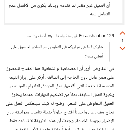
أن العميل غير مقدر لما تقدمه وبذلك يكون من الافضل عدم
التعامل معه
Esraashaaban129
أضف ردا
قبل سنة واحدة
1
شاركونا ما هي تجاربكم في التفاوض مع العملاء للحصول على
أفضل سعر؟
في التفاوض، أرى أن المصداقية والشفافية هما المفتاح للحصول
على سعر عادل دون الحاجة إلى المبالغة. أركز على إبراز القيمة
الحقيقية للخدمة التي أقدمها، مثل الجودة، الالتزام بالمواعيد،
وخبرة العمل السابقة، بدلاً من تضخيم المهارات. عندما يحاول
العميل التفاوض على السعر، أوضح له كيف سينعكس العمل على
نجاح مشروعه، وأحياناً أقترح حلولاً بديلة تناسب ميزانيته دون
الإضرار بجودة الخدمة. وجدت أن هذه الطريقة لا تساعد فقط
في إقناع العميل، بل تبني أيضاً علاقة طويلة الأمد قائمة على