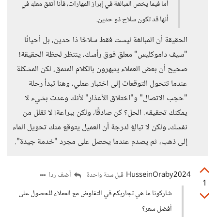
أما فيما يخص المبالغة في إبراز المهارات، فأنا أتفق معكِ في
أنها قد تكون سلاح ذو حدين.
الحقيقة أن المبالغة ليست فقط سلاحًا ذا حدين، بل أحيانًا
"سيف داموكليس" معلق فوق رأسك، ينتظر لحظة الحقيقة!
صحيح أن بعض العملاء ينبهرون بالكلام المنمق، لكن المشكلة
عندما تتحول التوقعات إلى اختبار عملي، وهنا تبدأ رحلة
"حجب الاتصال" و"اختلاق الأعذار" لأنك وعدت بشيء لا
يمكنك تحقيقه. الحل؟ كن صادقًا، ولكن ببراعة! لا تقلل من
نفسك، ولكن لا تبالغ لدرجة أن العميل يتوقع منك تحويل الماء
إلى ذهب، ثم يصدم عندما يحصل على مجرد "خدمة جيدة".
HusseinOraby2024
أضف ردا
قبل سنة واحدة
1
شاركونا ما هي تجاربكم في التفاوض مع العملاء للحصول على
أفضل سعر؟