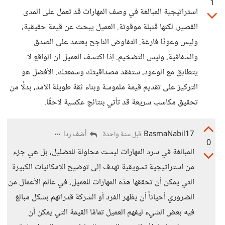
1
استراتيجية المبالغة في وصف المهارات قد تعمل على المدى
القصير، لكنها قنبلة موقوتة. العميل يبحث عن قيمة حقيقية،
وليس وعودًا فارغة. التفاوض الناجح يعتمد على الصدق
والشفافية، وليس التضخيم. إذا اكتشف العميل أن الواقع لا
يتطابق مع الوعود، ستفقد مصداقيتك وسمعتك. الأفضل هو
التركيز على تقديم قيمة ملموسة وبناء ثقة طويلة الأمد، بدلًا من
تحقيق مكاسب سريعة قد تأتي بنتائج عكسية لاحقًا.
BasmaNabil17
أضف ردا
قبل سنة واحدة
0
المبالغة في سرد المهارات ليست محاولة للتضليل، بل هي جزء
من استراتيجية تسويقية تهدف إلى توضيح الإمكانيات الكبيرة
التي يمكن أن تحققها هذه المهارات للعميل، في عالم الأعمال من
الضروري أحياناً أن يظهر الفرد أو الشركة قدراتهم بشكل مبالغ
فيه بعض الشيء ليفهم العميل تمامًا القيمة التي يمكن أن