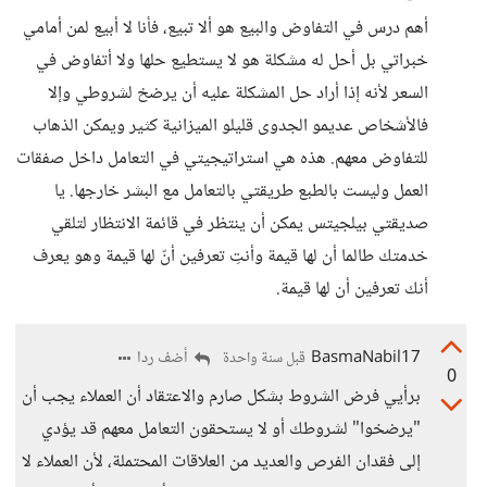
أهم درس في التفاوض والبيع هو ألا تبيع، فأنا لا أبيع لمن أمامي
خبراتي بل أحل له مشكلة هو لا يستطيع حلها ولا أتفاوض في
السعر لأنه إذا أراد حل المشكلة عليه أن يرضخ لشروطي وإلا
فالأشخاص عديمو الجدوى قليلو الميزانية كثير ويمكن الذهاب
للتفاوض معهم. هذه هي استراتيجيتي في التعامل داخل صفقات
العمل وليست بالطبع طريقتي بالتعامل مع البشر خارجها. يا
صديقتي بيلجيتس يمكن أن ينتظر في قائمة الانتظار لتلقي
خدمتك طالما أن لها قيمة وأنتِ تعرفين أنّ لها قيمة وهو يعرف
أنك تعرفين أن لها قيمة.
BasmaNabil17
أضف ردا
قبل سنة واحدة
0
برأيي فرض الشروط بشكل صارم والاعتقاد أن العملاء يجب أن
"يرضخوا" لشروطك أو لا يستحقون التعامل معهم قد يؤدي
إلى فقدان الفرص والعديد من العلاقات المحتملة، لأن العملاء لا