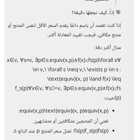
🎯 إذاً، كيف نجعلها دقيقة؟
إذا كنت تقصد أن باسم دائمًا يقدم السعر الأقل لنفس المنتج أو
منتج مكافئ، فيجب تقييد المعادلة أكثر.
مثال أكثر دقة:
∀x∈v, ∀s≠v, ∃p∈s:equiv(x,p)∧f(x)≤fs(p)\forall x
\in v,\ \forall s \neq v,\ \exists p \in s :
\text{equiv}(x, p) \land f(x) \leq
f_s(p)∀x∈v, ∀s=v, ∃p∈s:equiv(x,p)∧f(x)≤fs​
(p)حيث:
equiv(x,p)\text{equiv}(x, p)equiv(x,p):
تعني أن المنتجين متكافئين أو متشابهين.
fs(p)f_s(p)fs​(p): تمثل سعر المنتج p عند البائع s.