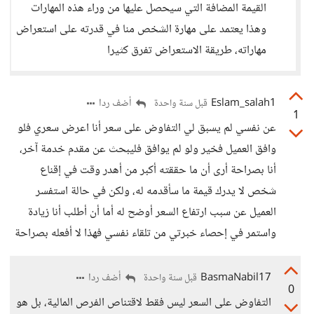
القيمة المضافة التي سيحصل عليها من وراء هذه المهارات
وهذا يعتمد على مهارة الشخص منا في قدرته على استعراض
مهاراته، طريقة الاستعراض تفرق كثيرا
Eslam_salah1
أضف ردا
قبل سنة واحدة
1
عن نفسي لم يسبق لي التفاوض على سعر أنا اعرض سعري فلو
وافق العميل فخير ولو لم يوافق فليبحث عن مقدم خدمة آخر،
أنا بصراحة أرى أن ما حققته أكبر من أهدر وقت في إقناع
شخص لا يدرك قيمة ما سأقدمه له، ولكن في حالة استفسر
العميل عن سبب ارتفاع السعر أوضح له أما أن أطلب أنا زيادة
واستمر في إحصاء خبرتي من تلقاء نفسي فهذا لا أفعله بصراحة
BasmaNabil17
أضف ردا
قبل سنة واحدة
0
التفاوض على السعر ليس فقط لاقتناص الفرص المالية، بل هو