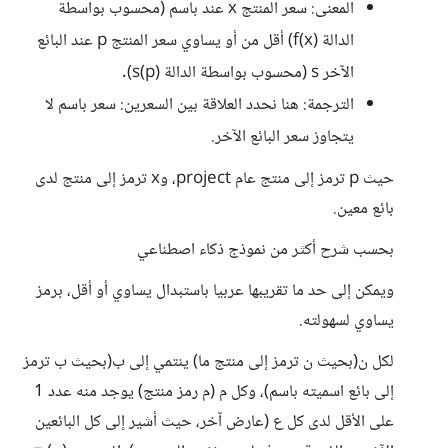
المعنى: سعر المنتج x عند باسم (محسوب بواسطة
الدالة f(x)) أقل من أو يساوي سعر المنتج p عند البائع
الآخر s (محسوب بواسطة الدالة s(p)).
الترجمة: هنا نحدد العلاقة بين السعرين: سعر باسم لا
يتجاوز سعر البائع الآخر.
حيث p ترمز إلى منتج عام project، وx ترمز إلى منتج لدى
بائع معين.
بحسب شرح أكثر من نموذج ذكاء اصطناعي
ويمكن إلى حد ما تقريبها عربيا باستبدال يساوي أو أقل، برمز
يساوي لسهولته.
لكل ن(بحيث ن ترمز إلى منتج ما) ينتمي إلى ب(بحيث ب ترمز
إلى بائع اسميته باسم)، وكل م (م رمز منتج) يوجد منه عدد 1
على الأقل لدى كل ع (عارض آخر، حيث أشير إلى كل البائعين