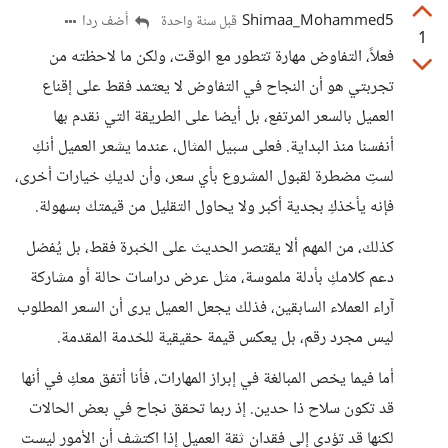
Shimaa_Mohammed5
أضف ردا
قبل سنة واحدة
1
فعلاً، التفاوض مهارة تتطور مع الوقت، ولكن ما لاحظته من
تجربتي هو أن النجاح في التفاوض لا يعتمد فقط على إقناع
العميل بالسعر المرتفع، بل أيضا على الطريقة التي نقدم بها
أنفسنا منذ البداية. فعلى سبيل المثال، عندما يشعر العميل أنكِ
لستِ مضطرة لقبول المشروع بأي سعر، وأن لديكِ خيارات أخرى،
فإنه يأخذكِ بجدية أكبر ولا يحاول التقليل من قيمتك بسهولة.
كذلك، من المهم ألا يقتصر الحديث على الخبرة فقط، بل يُفضل
دعم كلامكِ بأدلة ملموسة، مثل عرض دراسات حالة أو مشاركة
آراء العملاء السابقين، فذلك يجعل العميل يرى أن السعر المطلوب
ليس مجرد رقم، بل يعكس قيمة حقيقية للخدمة المقدمة.
أما فيما يخص المبالغة في إبراز المهارات، فأنا أتفق معكِ في أنها
قد تكون سلاح ذا حدين. إذ ربما تحقق نجاح في بعض الحالات
لكنها قد تؤدي إلى فقدان ثقة العميل إذا اكتشف أن الأمور ليست