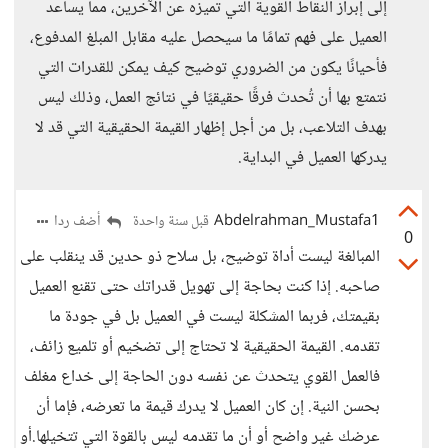
إلى إبراز النقاط القوية التي تميزه عن الآخرين، مما يساعد
العميل على فهم تمامًا ما سيحصل عليه مقابل المبلغ المدفوع،
فأحيانًا يكون من الضروري توضيح كيف يمكن للقدرات التي
نتمتع بها أن تُحدث فرقًا حقيقيًا في نتائج العمل، وذلك ليس
بهدف التلاعب، بل من أجل إظهار القيمة الحقيقية التي قد لا
يدركها العميل في البداية.
Abdelrahman_Mustafa1
أضف ردا
قبل سنة واحدة
0
المبالغة ليست أداة توضيح، بل سلاح ذو حدين قد ينقلب على
صاحبه. إذا كنت بحاجة إلى تهويل قدراتك حتى تقنع العميل
بقيمتك، فربما المشكلة ليست في العميل بل في جودة ما
تقدمه. القيمة الحقيقية لا تحتاج إلى تضخيم أو تلميع زائف،
فالعمل القوي يتحدث عن نفسه دون الحاجة إلى خداع مغلف
بحسن النية. إن كان العميل لا يدرك قيمة ما تعرضه، فإما أن
عرضك غير واضح أو أن ما تقدمه ليس بالقوة التي تتخيلها.أو