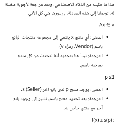
هذا ما طلبته من الذكاء الاصطناعي، وبعد مراجعة لأجوبة مختلة
له، توصلنا إلى هذه المعادلة، ورموزها هي كل الآتي
Ax ∈ v
المعنى: أي منتج x ينتمي إلى مجموعة منتجات البائع
باسم (Vendor، رمزُه v).
الترجمة: نبدأ هنا بتحديد أننا نتحدث عن كل منتج
يعرضه باسم.
∃p s
المعنى: يوجد منتج p لدى بائع آخر s (Seller).
الترجمة: بعد تحديد منتج باسم، نشير إلى وجود بائع
آخر مع منتج خاص به.
: f(x) ≤ s(p)