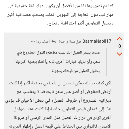
كما تم تصويرها لذا من الأفضل أن يكون لديكِ ثقة حقيقية في
مهاراتكِ، دون الحاجة إلى التهويل، فذلك يمنحكِ مصداقية أكبر
ويجعل التفاوض أكثر احترافية ونجاح.
BasmaNabil17
أضف ردا
قبل سنة واحدة
0
عندما يشعر العميل أنكِ لستِ مضطرة لقبول المشروع بأي
سعر، وأن لديكِ خيارات أخرى، فإنه يأخذكِ بجدية أكبر ولا
يحاول التقليل من قيمتك بسهولة.
لكن كيف برأيك يمكن للعميل أن يأخذني بجدية أكبر إذا كنت
أرفض التفاوض أو أصر على سعر ثابت قد لا يتناسب مع
ميزانية المشروع أو ظروف العميل؟ في بعض الأحيان قد يؤدي
هذا إلى فقدان فرص التعاون، خاصة إذا كانت هناك عوامل
أخرى تؤثر في قرارات العميل مثل المدى الزمني أو مرونة
الأسعار، فالتوازن بين الحفاظ على قيمة العمل وإظهار المرونة