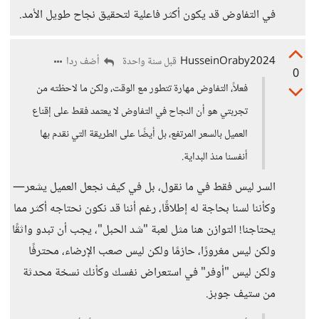
في التفاوض قد يكون أكثر فاعلية لتحقيق نجاح طويل الأمد.
HusseinOraby2024
أضف ردا
قبل سنة واحدة
0
فعلاً، التفاوض مهارة تتطور مع الوقت، ولكن ما لاحظته من
تجربتي هو أن النجاح في التفاوض لا يعتمد فقط على إقناع
العميل بالسعر المرتفع، بل أيضًا على الطريقة التي نقدم بها
أنفسنا منذ البداية.
السر ليس فقط في ما نقول، بل في كيف نجعل العميل يشعر—
وكأننا لسنا بحاجة له إطلاقًا، رغم أننا قد نكون نحتاجه أكثر مما
يحتاجنا! التوازن هنا مثل لعبة "شد الحبل"، يجب أن تبدو واثقًا
ولكن ليس مغرورًا، حازمًا ولكن ليس صعب الإرضاء، محترفًا
ولكن ليس "أوفر" في استعراض نفسك وكأنك نسخة محدثة
من ستيف جوبز.