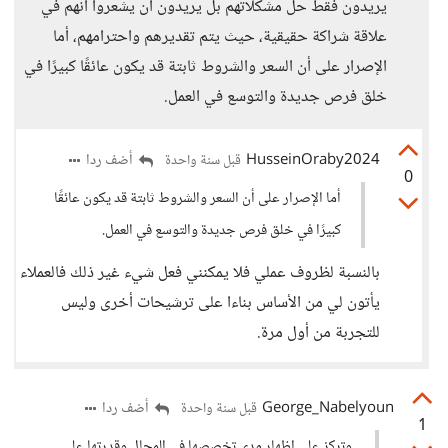
يريدون فقط حل مشكلاتهم بل يريدون أن يشعروا أنهم في
علاقة شراكة حقيقية، حيث يتم تقديرهم واحترامهم، أما
الإصرار على أن السعر والشروط ثابتة قد يكون عائقًا كبيرًا في
خلق فرص جديدة والتوسع في العمل.
HusseinOraby2024
أضف ردا
قبل سنة واحدة
0
أما الإصرار على أن السعر والشروط ثابتة قد يكون عائقًا
كبيرًا في خلق فرص جديدة والتوسع في العمل.
بالنسبة لظروف عملي فلا يمكنني فعل شيء غير ذلك فالعملاء
يأتون لي من الأساس بناءا على ترشيحات أخرى وليس
للتجربة من أول مرة.
George_Nabelyoun
أضف ردا
قبل سنة واحدة
1
وتركز على إظهار مدى تخصصها في المجال وقدرتها على