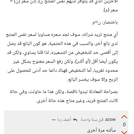
الآخرين الذي قد يتوفر لديهم نفس المنتج ن)، إذن سعر (ن) =
سعر (م).
باختصار: ن=م
أي منتج تريد شرائه، سوف تجد سعره مساويا لسعر نفس المنتج
لدى بائع آخر، والسبب في هذه الحتمية، هو كون البائع قد يصل
إلى أقصى حد للتخفيض من التسعيره، لذا قلنا يساوي، ولكن قد
يكون أيضا أقل (أو أكثر)، ولكن رفع السعر مفتوح بشكل غير
محدود تقريبا، أما التخفيض فهناك دائما حد أدنى للحصول على
الربح وإلا سوف يخسر البائع.
بصراحة المعادلة تبدوا ناقصة، ولكن هذا ما حاولت، وفي حالة
كانت المنتج فريد، وغير متاح هذه حالة أخرى.
azow
أضف ردا
قبل سنة واحدة
0
سألته مرة أخرى