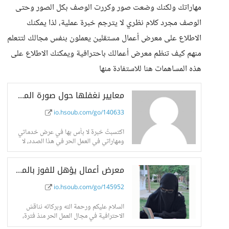
مهاراتك ولكنك وضعت صور وكررت الوصف بكل الصور وحتى
الوصف مجرد كلام نظري لا يترجم خبرة عملية، لذا يمكنك
الاطلاع على معرض أعمال مستقلين يعملون بنفس مجالك لتتعلم
منهم كيف تنظم معرض أعمالك باحترافية ويمكنك الاطلاع على
هذه المساهمات هنا للاستفادة منها
معايير نغفلها حول صورة المشروع في "معرض الأعمال" - حسوب I/O
io.hsoub.com/go/140633
اكتسبتُ خبرة لا بأس بها في عرض خدماتي
ومهاراتي في العمل الحر في هذا الصدد، لا
معرض أعمال يؤهل للفوز بالمشاريع، ما هي أهم صفاته؟ - حسوب I/O
io.hsoub.com/go/145952
السلام عليكم ورحمة الله وبركاته نناقش
الاحترافية في مجال العمل الحر منذ فترة،
ونحاول الوصول إلى