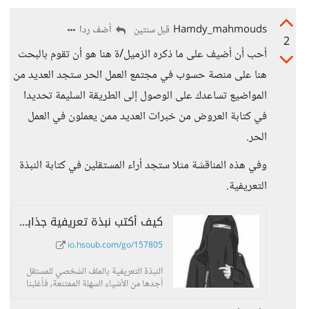
Hamdy_mahmouds
أضف ردا
قبل سنتين
2
أحب أن أضيف على ما ذكره الزميل/ة هنا هو أن تقوم بالبحث
هنا على منصة حسوب في مجتمع العمل الحر ستجد العديد من
المواضيع تساعدك على الوصول إلى الطريقة السليمة تحديدا
في كتابة العروض من خبرات العديد ممن يعملون في العمل
الحر.
وفي هذه المناقشة مثلا ستجد أراء المستقلين في كتابة النبذة
التعريفية.
كيف أكتب نبذة تعريفية جذابة؟ - حسوب I/O
io.hsoub.com/go/157805
النبذة التعريفية بالملف الشخصي للمستقل
أجدها من الأشياء السهلة الممتنعة، فأغلبنا
يُجيد التحدث عن نفسه، لكن