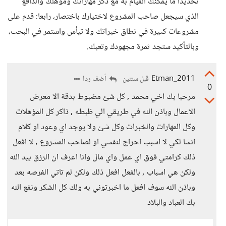
تحديدًا ما يمكنك القيام به مع ذكر مهاراتك ومؤهلك والدافع
الذي سيجعل صاحب المشروع لاختيارك باختصار، رابعا: قدم على
مشروعات كثيرة في نطاق خبراتك ولا تيأس واستمر في البحث،
وبالتأكيد ستجد ثمرة مجهودك وتعبك.
Etman_2011
أضف ردا
قبل سنتين
0
مرحبا بك اخي محمد , كل شئ مضبوط بدقة الا معرض
الاعمال وباذن الله في طريقي الي ظبطه , ذاكر كل المؤهلات
وكل المهارات والخبرات وكل شئ ولا يوجد اي وعود او كلام
انشا لكي لا اسبب احراج لنفسي او لصاحب المشروع , لا افعل
ذلك كرامتي فوق اي عمل واي مال وانا اعرف ان الرزق بيد الله
ولكن هي اسباب , بالفعل افعل ذلك ولكن لم تاتي الفرصه بعد
وباذن الله سوف افعل ما اخبرتوني به ولك كل الشكر ونفع الله
بك العباد والبلاد