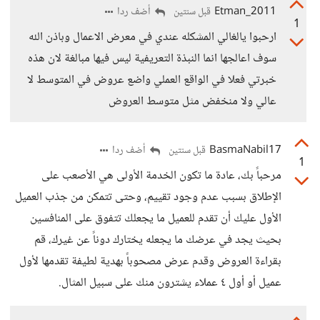
Etman_2011
أضف ردا
قبل سنتين
1
ارحبوا يالغالي المشكله عندي في معرض الاعمال وباذن الله
سوف اعالجها انما النبذة التعريفية ليس فيها مبالغة لان هذه
خبرتي فعلا في الواقع العملي واضع عروض في المتوسط لا
عالي ولا منخفض مثل متوسط العروض
BasmaNabil17
أضف ردا
قبل سنتين
1
مرحباً بك، عادة ما تكون الخدمة الأولى هي الأصعب على
الإطلاق بسبب عدم وجود تقييم، وحتى تتمكن من جذب العميل
الأول عليك أن تقدم للعميل ما يجعلك تتفوق على المنافسين
بحيث يجد في عرضك ما يجعله يختارك دوناً عن غيرك، قم
بقراءة العروض وقدم عرض مصحوباً بهدية لطيفة تقدمها لأول
عميل أو أول ٤ عملاء يشترون منك على سبيل المثال.