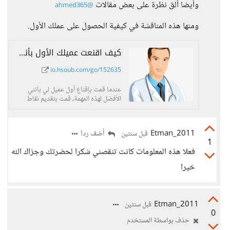
وأيضا ألق نظرة على بعض مقالات
@ahmed365
ومنها هذه المناقشة في كيفية الحصول على عملك الأول.
كيف اقنعت عميلك الأول بأنك الأفضل لهذه المهمة؟ - حسوب I/O
io.hsoub.com/go/152635
عندما قمت بإقناع أول عميل لي بأنني
الأفضل لهذه المهمة، قمت بتقديم نقاط
قوتي حيث أني
Etman_2011
أضف ردا
قبل سنتين
1
فعلا هذه المعلومات كانت تنقصني شكرا لحضرتك وجزاك الله
خيرا
Etman_2011
قبل سنتين
0
حذف بواسطة المستخدم