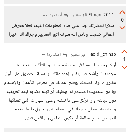
Etman_2011
أضف ردا
قبل سنتين
0
شكرا لحضرتك جدا علي هذه المعلومات القيمة فعلا معرض
اعمالي ضعيف وباذن الله سوف اتبع المعايير وجزاك الله خيرا
Hedidi_chihab
أضف ردا
قبل سنتين
1
أولا نرحب بك معنا في منصة حسوب و بالتأكيد ستجد هنا
مجتمعات وأشخاص بنفس إهتماماتك، بالنسبة للحصول على أول
مشروع، أولا أنصحك بوضع أعمالك في معرض الأعمال والإهتمام
بها مع التحديث المستمر له، وعليك أن تهتم بكتابة نبذة تعريفية
دون مبالغة وأن تركز على ما تتقنه وعلى المهارات التي تمتلكها
والمتعلقة بمجال خبرتك في المحاسبة، و حاول دائما تقديم
العروض بدون مبالغة أن تكون منطقي و واقعي فيها.