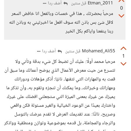
Etman_2011
أضف ردا
قبل سنتين
0
مرحباً بحضرتك , هذا في خمسات وبالفعل انا خافض السعر
لاقل شئ بس باذن الله سوف افعل ما اخبرتيني به وباذن الله
ربنا ينفعنا واياكم بكل الخير
Mohamed_Ali55
أضف ردا
قبل سنتين
1
مرحبا محمد أولًا: عليك أن تضبط كل شيء بدقة وتأني ولا
تتسرع من حيث معرض الأعمال الذي يوضح أعمالك وما سبق أن
قمت به والمهارات التي تتقنها، ثانيًا: أذكر مؤهلات ودوراتك
ومهاراتك وخبراتك، وما يمكنك أن تنجزه وتقوم به، وأن تذكر ما
يميزك عن غيرك بمعنى الميزة التي ستجعلني افضلك على غيرك
واختارك بعيدًا عن الوعود الخيالية والغير مسئولة فكن واقعي
وصريح، ثالثًا: عند تقديمك العرض لا تقدم عرضك بالتوسل
والرجاء والمجاملة، بل قدمه بموضوعية وتوازن ومنطقية وواذكر