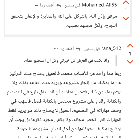
Mohamed_Ali55
أضف ردا
قبل سنتين
1
موفق بإذن الله، بالتوكل على الله والمثابرة والإتقان يتحقق
النجاح، ولكل مجتهد نصيب.
rana_512
أضف ردا
قبل سنتين
1
وانا بكتب في العرض كل خبرتي وكل ال استطيع عمله.
ربما هذا واحد من الأسباب محمد، فالعميل يحتاج منك التركيز
عن ما يمكنك من إنجاز مشروعه ويريد منك إقناعه بذلك ولا
يهتم بما دون ذلك، فتخيل مثلا لو أن المستقل بارع في التصميم
والكتابة وقدم على مشروع مختص بالكتابة فقط، فأسهب في
وصف مهاراته في التصميم، العميل لا يحتاج ذلك هو يريد فقط
المهارات التي تخص مجاله، ولا يكفي مجرد ذكرها بل يجب أن
توضح له كيف ستوظفها من أجل القيام بمشروعه بالجودة