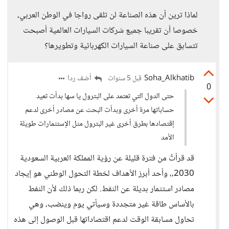
لماذا ترين أن هذه الصناعة لن تلقى رواجا في الوطن العربي،
خصوصا أن تقريبا جميع شركات السيارات العالمية أصبحت
تتسابق على صناعة السيارات الكهربائية وتطويرها؟
Soha_Alkhatib
أضف ردا
قبل 5 سنوات
0
حتى الدول التي تعتمد على البترول يا سها بدأت تعيد
حساباتها مرة أخرى وبدأت البحث عن مصادر أخرى لدعم
إقتصادها بطرق أخرى غير البترول مثل الإستثمارات طويلة
الأمد
قد قرأتُ من فترة قليلة عن رؤية المملكة العربية السعودية
2030،، وأحد أبرز الأهداف لخطة التحول الوطني هو إيجاد
مصادر استثمار بديلة عن النفط. لكن ربما ذلك لأن النفط
بالأساس طاقة غير متجددة وسيأتي يوم وينضب، وهي
تحاول مسابقة الوقت لدعم اقتصاداتها قبل الوصول إلى هذه