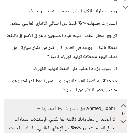
ربط السيارات الكهربائية ... بمصير النفط أمر خاطء
السيارات تستهلك ٢٥% فقط من اجمالي الانتاج العالمي للنفط.
تراجع اسعار النفط . سببه غباء المنتجين باغراق الاسواق بالنفط .
نقطة ثانية ... يوجد في العالم الان اكثر من مليار سيارة . هل
نملك اليوم محطات توليد كهرباء كافية ؟
اذا سوف يزداد الطلب على النفط لتوليد الكهرباء .
ملاحظة : منافسة الغاز والنووي والشمس للنفط امر اخر وهو
حاصل بغض النظر عن السيارات.
Ahmed_Sobhi
أضف ردا
قبل 5 سنوات
0
لا أعتقد أن معلوماتك دقيقة بما يكفي، فإستهلاك السيارات
حول العالم يتجاوز 65% من الإنتاج العالمي، ولذلك تراجعت