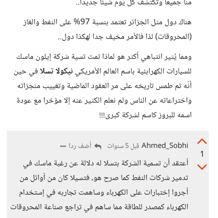
منا جميعا وتكتشف كل يوم شيئا جديدا..
هناك دول مثل الجزائر تعتمد بنسبة 97% على النفط والغاز
(المحروقات) لذا فالأمر مخيف جدا لهكذا دول..
ومما يُثير انتباهي أكثر هو لماذا تمت تسية شركة إيلون ماسك
للسيارات الكهرابئية باسم العالم الأمريكي
نيكولا تسلا
في حين
أنّه تم طمس تاريخه على مر العقود الماضية وتغييب منجزاته
واختراعاته عن الناس ولم نعلم الكثير عنه إلا مؤخرا مع عودة
اسمه للبروز كاسم لشركة كبرى!!!
Ahmed_Sobhi
أضف ردا
قبل 5 سنوات
1
أعتقد أن تسمية الشركة بتسلا له دلالة عن رغبة ماسك في
تدمير شركات النفط كما صرح هو، فتسيلا كان من أوائل من
أجروا إختبارات على الكهرباء وساهمت تجاربه في إستخدام
الكهرباء كمصدر للطاقة مما ساهم في تراجع صناعة المحروقات