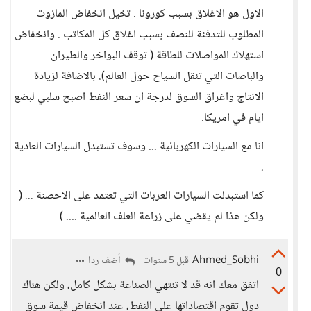
الاول هو الاغلاق بسبب كورونا . تخيل انخفاض المازوت
المطلوب للتدفئة للنصف بسبب اغلاق كل المكاتب . وانخفاض
استهلاك المواصلات للطاقة ( توقف البواخر والطيران
والباصات التي تنقل السياح حول العالم). بالاضافة لزيادة
الانتاج واغراق السوق لدرجة ان سعر النفط اصبح سلبي لبضع
ايام في امريكا.
انا مع السيارات الكهربائية ... وسوف تستبدل السيارات العادية
.
كما استبدلت السيارات العربات التي تعتمد على الاحصنة ... (
ولكن هذا لم يقضي على زراعة العلف العالمية .... )
Ahmed_Sobhi
أضف ردا
قبل 5 سنوات
0
اتفق معك انه قد لا تنتهي الصناعة بشكل كامل، ولكن هناك
دول تقوم اقتصاداتها على النفط، عند انخفاض قيمة سوق