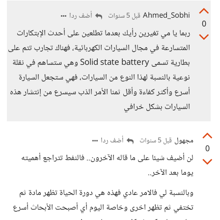
Ahmed_Sobhi
أضف ردا
قبل 5 سنوات
0
ربما يا مي تغيرين رأيك بعدما تطلعين على أحدث الإبتكارات
المتسارعة في مجال السيارات الكهربائية، فهناك تجارب تتم على
بطارية تسمى Solid state battery وهي ستساهم في نقلة
نوعية بالنسبة لهذا النوع من السيارات، فهي ستجعل السيارة
أسرع وأكثر كفاءة وأقل ثمنا الأمر الذب سيسرع من إنتشار هذه
السيارات بشكل خرافي
مجهول
أضف ردا
قبل 5 سنوات
0
لن أضيف شيئا على ما قاله الآخرون.. فالنفط تتراجع أهميته
يوما بعد الآخر..
وبالنسبة لي فالامر عادي فهذه هي دورة الحياة تظهر مادة ثم
تختفي ثم تظهر اخرى وخاصة اليوم أي أصبحت الأبحاث أسرع