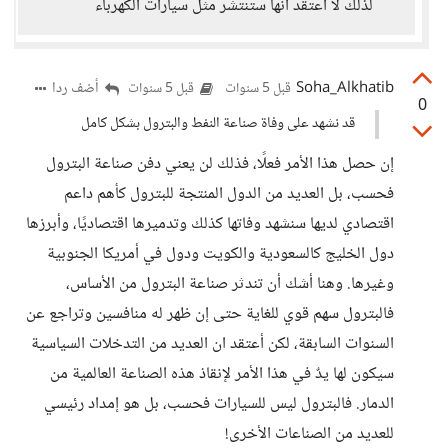
لذلك لا أعتقد أنها ستنتشر مثل سيارات الكهرباء
Soha_Alkhatib
أضف ردا
قبل 5 سنوات
قبل 5 سنوات
0
قد نشهد على وفاة صناعة النفط والبترول بشكل كامل
إن حصل هذا الأمر فعلًا، فذلك لن يعني دفن صناعة البترول
فحسب، بل العديد من الدول المنتجة للبترول كأهم داعم
اقتصادي لديها سنشهد وفاتها كذلك وتدميرها اقتصاديًا، وأبرزها
دول الخليج كالسعودية والكويت ودول في أمريكا الجنوبية
وغيرها. وهنا أشك أن تندثر صناعة البترول من الأساس،
فالبترول سهم قوي للغاية حتى إن ظهر له منافسين وتراجع عن
السنوات السابقة، لكن أعتقد ان العديد من التدخلات السياسية
سيكون لها يدٌ في هذا الأمر لإنقاذ هذه الصناعة العالمية من
الدمار. فالبترول ليس للسيارات فحسب، بل هو إمداد رئيسي
للعديد من الصناعات الأخرى!