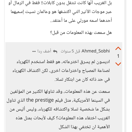
بل الغريب أنّها كانت تنتقل بدون كابلات!! فقط في الرمال أو
عبر موجات الأثير التي اكتشفها هو وعالمان نسيت إسميهما
أحدهما اسمه مورلي على ما أعتقد..
هل سمعت بهذه المعلومات من قبل؟
Ahmed_Sobhi
أضف ردا
قبل 5 سنوات
1
اديسون لم يسرق اخترعاته، هو فقط استخدم الكهرباء
لصناعة المصباح واختراعات اخرى، لكن اكتشاف الكهرباء
في حد ذاته كان من ابتكار تسلا.
سمعت عن هذه المعلومات، وقد تناولها الكثير من المؤلفين
في السينما الأمريكية، مثل فيلم the prestige الذي تناول
بشكل ما شخصية تسلا واكتشافه للكهرباء، وليس أليس من
الغريب اختفاء هذه المعلومات؟ كيف لأبحاث بمثل هذه
الأهمية ان تختفي بهذا الشكل