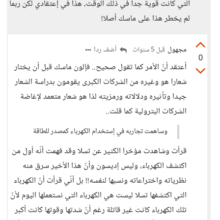
التي كانت قوية جدا في ذلك الوقت، هذا في إعتقادي لكن ربما
لم يخطر هذا على ماسك أصلا!
مجهول
أضف ردا
قبل 5 سنوات
0
أعتقد أنّ الأمر كما تقول صحيح.. فإلون ماسك قبل أن يختار
شعارا هو وغيره من الشركات الكبرى يقومون بدراسة الشعار
جيدا وتأثيره ودلالاته ورمزيته لذا هو شعار متعمد لإغاضة
الشركات البترولية كما قلت..
وساهمت تجاربه في إستخدام الكهرباء كمصدر للطاقة
قرأت وشاهدت مؤخرا الكثير عن تسلا وقد فهمت أنّه أول من
اكتشف الكهرباء، وليس إديسون وأنّ هذا الأخير سرق منه
نظرياته واختراعاته ونسبها لنفسه!! بل أنّي قرأت أنّ الكهرباء
التي اكتشفها تسلا ليست هي الكهرباء التي نستعملها اليوم لأنّ
تلك الكهرباء كانت غير قاتلة رغم أنّ شدتها وقوتها كانت أكبر