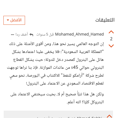
التعليقات
الأفضل
Mohamed_Ahmed_Hamed
أضف ردا
قبل 5 سنوات
2
إن التوجه العالمي يسير نحو هذا، ومن أقوى الأمثلة على ذلك
"المملكة العربية السعودية"؛ فلا يخفى علينا اعتمادها بشكل
هائل على البترول كمصدر دخل للدولة؛ حيث يشكل القطاع
البترولي حوالي 45٪ من عائدات الموازنة. فإذ بنا نراها توجهت
لطرح شركة "أرامكو للنفط" للاكتتاب في البورصة، نحو سعيٍ
لفطم الاقتصاد السعودي عن الاعتماد على البترول!
ولكن هل هذا تنبُّأٌ صحيح أم لا، بحيث سيختفي الاعتماد على
البتروكل كليًا؟ الله أعلم.