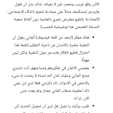
الأذن وقع غريب وصعب لمن لا يعرفه. لذلك بدل ان تقول
هايدجر لنستكشف مثالاً على محادثة تتمتع بالذكاء الاجتماعي:
(المحادثة بالطبع مفترض تجري بالعامية دون ألفاظ صعبة-
النسخة الفصحى هنا توضيحية فحسب)
هناك مفكر (ابتعد عن كلمة فيلسوف) ألماني يقول ان
التقنية مضرة بالانسان من ناحية التفكير (طبعا هذا
اختزال فظيع لافكار هايدجر حول التقنية ولكن ليس
مهماً)
يعجبني الالمان في تفكيرهم وصناعتهم، انت تشتري
منتج الماني وعليك امان الله تنساه لا يحدث له شيء
بالاخص في الادوات..ااه ذكرتني فعلا لدي ابن عمي
ذاك اعطيته مثقاب الماني ممتاز ولم يعده حتى
الان..تبا له
طيب برأيك يا زميل هل ترى أن تحويل الحديد إلى