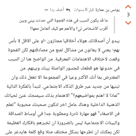
يونس بن عمارة
أضف ردا
قبل 8 سنوات
3
ما قد يكون السبب في هذه الفجوة التي حدثت بيني وبين
أقرب الأشخاص لي؟ والأهم هو كيف أتعامل معها؟
يبدو أن أصدقائك هولاء أخلاقيا ممتازون -او على الاقل لا بأس
بهم- يعني لا يعانون من مشاكل تمنع من مصادقتهم لكن الفجوة
وقعت لاختلاف الاهتمامات المعرفية. من الواضح هنا ان السبب
في حدوثها هو قطعك للجسور الواصلة بينك وبينهم. من
المفترض بما أنك الأكثر وعيا في المجموعة الا تفعل ذلك وان
تبنيها من جديد عبر طرق الذكاء الاجتماعي. لتبدأ بالفكرة التالية
"لماذا لا اهتم بمواضيعهم؟" الاهتمام بذلك سيمنحك غنىً لحياتك
الذهنية الداخلية وهناك عامل اخر لتكون صحبتك محبوبة "تعلم
فن الاصغاء" فهو مهارة نادرة ومطلوبة جدا في أوساط الصداقة
والبيئات الاجتماعية ليس بالضرورة ان تخبرهم بافكارك العظيمة
لكن يمكنك ان تطرحها بشكل مختلف مثلا وقع كلمة هايدغر على