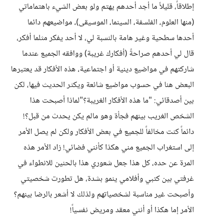
إطلاقاً، قليلاً ما أجد أحدهم يهتم ولو بعض الشيء باهتماماتي
(منها العلوم، الفلسفة، السينما، الموسيقى)، مواضيعهم دائما
أحدها سطحية وغير هامة بالنسبة لي، لا أحد يفكر مثلما أفكر،
قال لي أحدهم صراحةً (أفكارك غريبة) ووافقه الجميع عندما
شاركتهم في مواضيع دينية أو اجتماعية، هذه الأفكار قد يعتبرها
البعض هنا في حسوب مواضيع شائعة ويكثر الحديث فيها، لكن
بين أصدقائي: "ما هذه الأفكار الغريبة؟"لماذا أصبحت هذا
الشخص الغريب بينهم فجأة وهو مالم يكن يحدث من قبل؟!
دائماً كنت مخالفاً للجميع في بعض الأفكار ولكن لم يصل الأمر
إلى استغراب الجميع مني هكذا كأنني فضائي! زاد الأمر هذه
المرة عن حده، كل هذا جعل شعوري هذا بالحنين للانطواء في
غرفتي بين كتبي وأفلامي ينمو بشدة، هل تطورت شخصيتي
وأصبحت غير مناسبة لشخصياتهم ولذلك لا أشعر بالرضا بينهم؟
الأمر إما هكذا أو أنني معقد ومريض نفسياً!