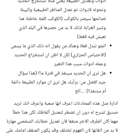
ادوات وتعديل الطبيعة يعني مثلا نستخرج الحديد
ونحوله لادوات ثم نعدل المناظر الطبيعية والبيئة
لصالحها سيضر بالكوكب (الكوكب كلمة خاطئة هنا
وتثير الغرابة لذلك لا بد من حصرها في البلد الذي
تعيش فيه فقط)
الجو تبدل فعلا وهناك من يقول انه ذلك الذي ما يسمى
(الاحتباس الحراري) لكن لا اظن ان استخراج الحديد
وعمله ادوات سبب هذا التغير
هل ترى ان الحديد سينفذ في فترة ما؟ (هذا سؤال
جيد افضل من: برأيك هل ترى ان موارد الطبيعة دائمة
أم ستنفذ؟) ....الخ
ادارة مثل هذه المحادثات اعرف انها صعبة واعرف انك تريد
صديق تشرح له دون ان تضطر لتعديل ألفاظك لكن هذا خطأ
مهما كان الطرف الاخر مثقفا فان تعديل خطابك الشخصي مهارة
لا بد من اتقانها لان الفهوم تختلف وقد يكون المثقف امامك على