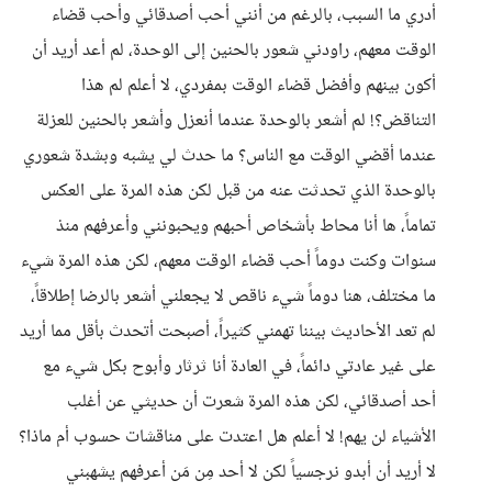
أدري ما السبب، بالرغم من أنني أحب أصدقائي وأحب قضاء
الوقت معهم، راودني شعور بالحنين إلى الوحدة، لم أعد أريد أن
أكون بينهم وأفضل قضاء الوقت بمفردي، لا أعلم لم هذا
التناقض؟! لم أشعر بالوحدة عندما أنعزل وأشعر بالحنين للعزلة
عندما أقضي الوقت مع الناس؟ ما حدث لي يشبه وبشدة شعوري
بالوحدة الذي تحدثت عنه من قبل لكن هذه المرة على العكس
تماماً، ها أنا محاط بأشخاص أحبهم ويحبونني وأعرفهم منذ
سنوات وكنت دوماً أحب قضاء الوقت معهم، لكن هذه المرة شيء
ما مختلف، هنا دوماً شيء ناقص لا يجعلني أشعر بالرضا إطلاقاً،
لم تعد الأحاديث بيننا تهمني كثيراً، أصبحت أتحدث بأقل مما أريد
على غير عادتي دائماً، في العادة أنا ثرثار وأبوح بكل شيء مع
أحد أصدقائي، لكن هذه المرة شعرت أن حديثي عن أغلب
الأشياء لن يهم! لا أعلم هل اعتدت على مناقشات حسوب أم ماذا؟
لا أريد أن أبدو نرجسياً لكن لا أحد مِن مَن أعرفهم يشهبني