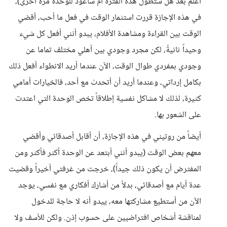
أعلم بعد هل ستطول هذه الفترة أم سأعود للوحدة مرة أخرى)،
في هذه الإجازة قررت استثمار الوقت في فعل ما أحب، أقضي
الوقت بين القراءة ومشاهدة الأفلام، يبدو أنني أفعل كل شيء
وحيداً ثانيةً، لكن مجرد وجودي بين أهلي مختلف تماما عن
وجودي بمفردي طوال الوقت، الآن عندما أريد الانطواء أفعل ذلك
بكامل إرداتي، وعندما أريد أن أتحدث مع أحد، فالخيارات أمامي
كثيرة، لذلك لا مشاكل نفسية إطلاقاً تخص الوحدة التي اعتدت
على الشعور بها.
أيضاً من روتيني في هذه الإجازة، أن أقابل أصدقائي وأقضي
معهم بعض الوقت (يبدو أنني أبتعد عن الوحدة أكثر فأكثر ومن
المفترض أن يكون ذلك جيداً)، خرجت من غرفتي أخيراً وقضيت
عدة أيام مع أصدقائي، بدلاً من أشارك أفكاري مع نفسي، يوجد
الآن من أستطيع مشاركتها معه، ييدو أنه لا حاجة للدخول
لمناقشة أشخاص افتراضيين على حسوب إذن. ولكن للأسف ولا