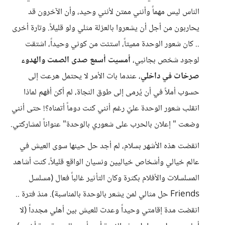
الناس ليس مهماً وأنني ممتن لأنني وحيد، وأن الآخرون قد
يحاربون من أجل أن يشعروا بالعزلة مثلي ولو قليلاً. وتارة أخرى
.. كان شعور الوحدة مميتاً، استئت من كوني وحيداً، اشتقت
لوجود شخص بجانبي،
أمسيت أسمع صدى الصمت والهدوء
صرخات في داخلي
، عندما بات الأمر لا يحتمل هرعت إلى
حسوب أملاً في أن يُرمى إلى طوق النجاة، لم أكن أفهم لماذا
انقلب شعور الوحدة عليّ رغم أنني كنت دوماً أتمناه؟! حتى أنني
وضعت " إعلان بالحرب على شعوري بالوحدة" عنواناً لمشاركتي.
انقضت هذه الأشهر بسلام، لم أجد حل حينها سوى العيش في
عالم خيالي وأشخاص خياليين ونسيان الواقع قليلاً، كنت أشاهد
المسلسلات والأفلام بكثرة وكان التأثير غالباً فعال (مسلسل
Friends حل مثالي لمن يشعر بالوحدة بالمناسبة). منذ فترة ..
انقضت مدة إقامتي وحيداً وعدت للعيش بين أهلي مجدداً (لا