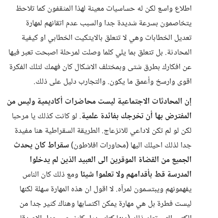
اطلاع واسع لكن له حساسيات معينة لهذا المثقفون كما تلاحظ
يتخاصمون بسرعة شديدة جدا والسبب عدم اتقانهم لمهارة
تعديل الخطابات وهي لا تتعلق بالايتكيت الخطابي او كيفية
المحادثة. بل تتعلق بما يلي كلما وصلت لمرحلة اصبحت تعبر فيها
عن افكارك بطرق شتى وبمختلف الاشكال كان فهمك لتلك الفكرة
اقوى وارسخ وأعمق ما يكون. والتجارب دليل على ذلك.
إن المحادثات الاجتماعية ليست محاضرات أكاديمية وليس من
المفترض بها أن تخرجك بفائدة علمية
. لو كانت كذلك يا مرحبا
لكن لو لم تكن لاداعي للانزعاج. الطريقة السقراطية هنا مفيدة
جدا لذلك احيلك اليها (محاورات افلاطون)
سقراط كان يحدث
الجميع من القضاة الموقرين الى العبيد الذين لم يدخلوا
المدرسة قط بأقدامهم ولا تعلموا شيئا
ومع ذلك كان الناس
يفهمونهم ويبتسمون لمرآه. لا اقول ان هذه المهارة سهلة لكنها
ليست فطرة بل هي مهارة يمكن اكتسابها وهناك كثير جدا من