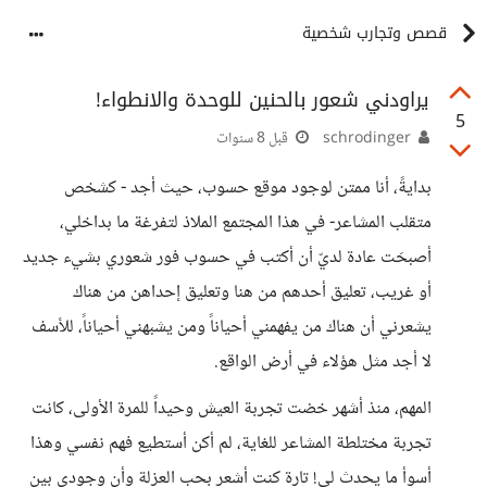
قصص وتجارب شخصية
يراودني شعور بالحنين للوحدة والانطواء!
5
schrodinger
قبل 8 سنوات
بدايةً، أنا ممتن لوجود موقع حسوب، حيث أجد - كشخص
متقلب المشاعر- في هذا المجتمع الملاذ لتفرغة ما بداخلي،
أصبحَت عادة لديّ أن أكتب في حسوب فور شعوري بشيء جديد
أو غريب، تعليق أحدهم من هنا وتعليق إحداهن من هناك
يشعرني أن هناك من يفهمني أحياناً ومن يشبهني أحياناً، للأسف
لا أجد مثل هؤلاء في أرض الواقع.
المهم، منذ أشهر خضت تجربة العيش وحيداً للمرة الأولى، كانت
تجربة مختلطة المشاعر للغاية، لم أكن أستطيع فهم نفسي وهذا
أسوأ ما يحدث لي! تارة كنت أشعر بحب العزلة وأن وجودي بين