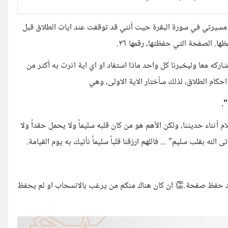
ل مسيرتي في سورة البقرة حيث أنني قد توقفت عند ايات الطلاق قبل
. الصفحة التي حفظتها، رقمها ٣٦.
اركه معا وليخبرنا كل واحد ماذا استفاد او اي اية اثرت به أكثر من
حكام الطلاق، لذلك سأختار الاية الاولى، وهي
ْ".
لام أثناء حديثنا، ولكن الأهم هو من كان قلبه سليماً ولا يحمل حقداً ولا
لله بقلب سليم" ... فاللهم ارزقنا قلباً سليماً نأتيك به يوم القيامة.
 قد حفظ صفحة.👏 ان كان هناك منكم من يرغب بالانسحاب او لم يحفظ