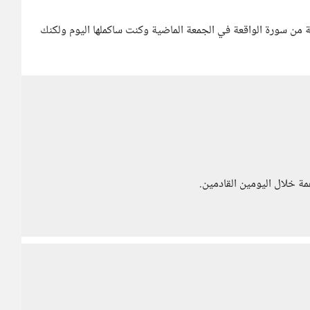
ا، كنت انتظر الموعد غدا وليس اليوم، حفظت في 30اية من سورة الواقعة في الجمعة الماضية وكنت ساكملها اليوم ولكنك
ة خلال اليومين القادمين.