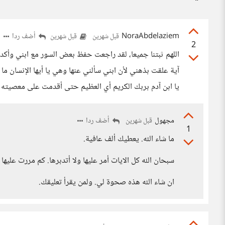
NoraAbdelaziem
أضف ردا
قبل شهرين
قبل شهرين
2
اللهم ثبتنا جميعا، لقد راجعت حفظ بعض السور مع ابني وأكد
آية علقت بذهني لأن ابني سألني عنها وهي يا أيها الإنسان ما
يا ابن آدم بربك الكريم أي العظيم حتى أقدمت على معصيته وقا
مجهول
أضف ردا
قبل شهرين
1
ما شاء الله. يعطيك ألف عافية.
سبحان الله كل الايات أمر عليها ولا أتدبرها. كم مررت عليها
ان شاء الله هذه صحوة لي. ولمن يقرأ تعليقك.