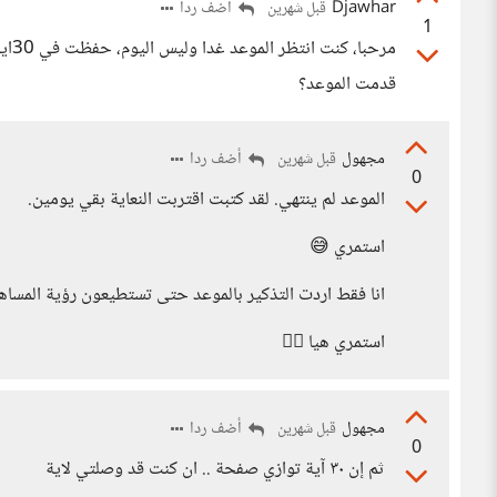
Djawhar
أضف ردا
قبل شهرين
1
مرحب
قدمت الموعد؟
مجهول
أضف ردا
قبل شهرين
0
الموعد لم ينتهي. لقد كتبت اقتربت النعاية بقي يومين.
استمري 😅
انا فقط اردت التذكير بالموعد حتى تستطيعون رؤية المساهم
استمري هيا 👍🏻
مجهول
أضف ردا
قبل شهرين
0
ثم إن ٣٠ آية توازي صفحة .. ان كنت قد وصلتي لاية