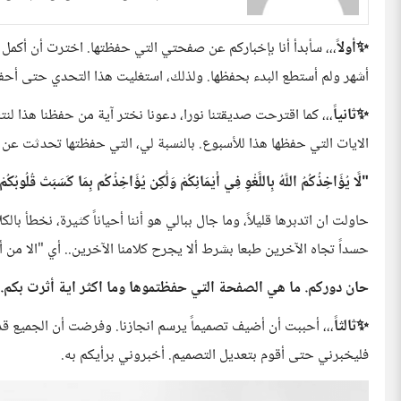
✨️أولاً
،،، سأبدأ أنا بإخباركم عن صفحتي التي حفظتها. اخترت أن أكم
أشهر ولم أستطع البدء بحفظها. ولذلك، استغليت هذا التحدي حتى أحفظها
✨️ثانياً
،،، كما اقترحت صديقتنا نورا، دعونا نختر آية من حفظنا هذا لنتش
الايات التي حفظها هذا للأسبوع. بالنسبة لي، التي حفظتها تحدثت عن ا
"لَّا يُؤَاخِذُكُمُ اللَّهُ بِاللَّغْوِ فِي أَيْمَانِكُمْ وَلَٰكِن يُؤَاخِذُكُم بِمَا كَسَبَتْ قُلُوبُكُم
حاولت ان اتدبرها قليلاً، وما جال ببالي هو أننا أحياناً كثيرة، نخطأ بالك
حسداً تجاه الآخرين طبعا بشرط ألا يجرح كلامنا الآخرين.. أي "الا من أتى ا
حان دوركم. ما هي الصفحة التي حفظتموها وما اكثر اية أثرت بكم.
✨️ثالثاً
،،، أحببت أن أضيف تصميماً يرسم انجازنا. وفرضت أن الجميع
فليخبرني حتى أقوم بتعديل التصميم. أخبروني برأيكم به.