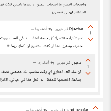
واصحاب اليمين ما اصحاب اليمين او بعدها بايتين ثلاث فه
السابقة. فهمتي قصدي؟
Djawhar
أضف ردا
قبل شهرين
1
نعم شكرا، سننتظرك كل جمعة انشاء الله، في المساء ووبت
تحفزت وسنرى غدا ان كنت استطيع ان اكملها ربما ☺️
مجهول
أضف ردا
قبل شهرين
1
ان شاء الله. اختاري اي وقت مناسب لك خصصي نصف ساع
بساعة. اخصصها للحفظ.. لم افعل هذا في حياتي. الالتزام 
raghd_agaafar
أضف ردا
قبل شهرين