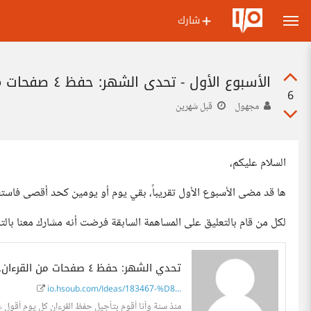
شارك
الأسبوع الأول - تحدي الشهر: حفظ ٤ صفحات من القرءان.
6
مجهول
قبل شهرين
السلام عليكم،
ها قد مضى الأسبوع الأول تقريباً، بقي يوم أو يومين كحد أقصى فاستغ
لكل من قام بالتعليق على المساهمة السابقة فرضت أنه مشارك معنا بالت
تحدي الشهر: حفظ ٤ صفحات من القرءان. - حسوب I/O
io.hsoub.com/Ideas/183467-%D8...
منذ سنة وأنا أقوم بتأجيل حفظ القرءان كل يوم أقول غ