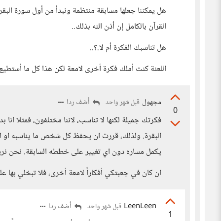
هل يمكننا جعلها مسابقة منتظمة ونبدأ من أول سورة البق
القرآن بالكامل إن أذن الله بذلك..
هل تناسبك الفكرة أم لا.؟..
اللعنة كنت أملك فكرة أخرى لامعة لكن هذا كل ما أستط
مجهول
أضف ردا
قبل شهر واحد
0
البقرة. ولذلك، قررت ان يحفظ كل شخص ما يناسبه او ا
يكمل مساره دون اي تغيير على خططه السابقة. نحن نريد ا
ان كان في جعبتكي أفكاراً لامعة أخرى، فلا تبخلي بها علي
LeenLeen
أضف ردا
قبل شهر واحد
1