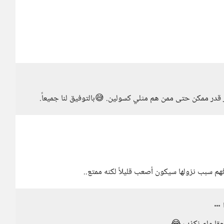
 قدر ممكن حتى ممن هم مثلي كسولين. 😅بالتوفيق لنا جميعاً.
هم سبب نزولها سيكون أصعب قليلاً لكنه ممتع..