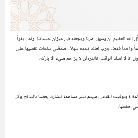
 الله العظيم أن يسهل أمرنا ويجعله في ميزان حسناتنا. ولمن يقرأ
ً واحداً فقط، جرب لعلك تجده سهلاً.. صدقني ساعات نقضيها على
كل سبت مساءاً قبل الساعة ٤ بتوقيت القدس، سيتم نشر مساهمة لنشارك بعضنا بالنتائج وكل
لتي حفظها.