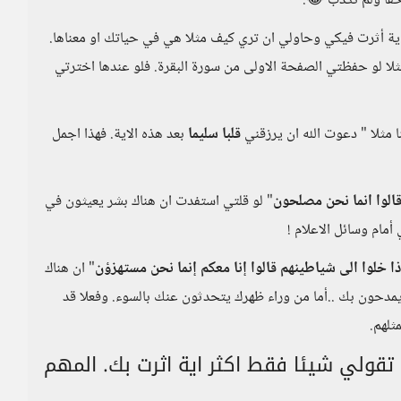
 حقا ولم نكذب 😂.
ر اية أثرت فيكي وحاولي ان تري كيف مثلا هي في حياتك او معناها.
ا لو حفظتي الصفحة الاولى من سورة البقرة. فلو عندها اخترتي
ا مثلا " دعوت الله ان يرزقني
قلبا سليما
بعد هذه الاية. فهذا اجمل
قالوا انما نحن مصلحون
" لو قلتي استفدت ان هناك بشر يعيثون في
مام وسائل الاعلام !
واذا خلوا الى شياطينهم قالوا إنا معكم إنما نحن مستهزؤن
" ان هناك
يمدحون بك ..أما من وراء ظهرك يتحدثون عنك بالسوء. وفعلا قد
ثلهم.
تقولي شيئا فقط اكثر اية اثرت بك. المهم