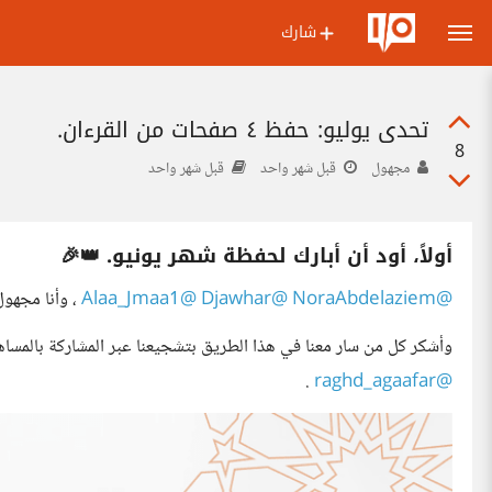
شارك
تحدي يوليو: حفظ ٤ صفحات من القرءان.
8
مجهول
قبل شهر واحد
قبل شهر واحد
أولاً، أود أن أبارك لحفظة شهر يونيو. 👑🎉
@NoraAbdelaziem
@Djawhar
@Alaa_Jmaa1
، وأنا مجهول
وأشكر كل من سار معنا في هذا الطريق بتشجيعنا عبر المشاركة بالمساه
.
@raghd_agaafar