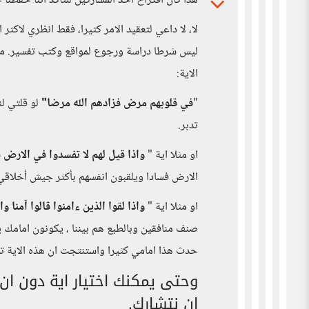
هذا كان اقتراح احد المشاركين للتأكد اننا حفظنا
لا، لا داعي لتعقيد الامر كثيرا، فقط انظري لاكث
ليس شرطا دراسة ورجوع لمواقع وكتب تفسير. مثل
الاية:
"
في قلوبهم مرض فزادهم الله مرضا"
لو قلتي لن
تدبر.
او مثلا اية "
واذا قيل لهم لا تفسدوا في الارض 
الارض فسادا ويلقبون انفسهم بأكثر جيش أخلاقي أ
او مثلا اية "
واذا لقوا الذين ءامنوا قالوا آمنا 
صنف منافقين وبالطبع هم بيننا ، يكونون امامك 
حدث هذا امامي كثيرا واستنتجت ان هذه الاية تم
وحتى يمكنك اختيار اية دون ان 
ان نتشارك.