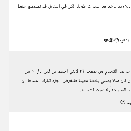
رة.؟ ربما يأخذ هذا سنوات طويلة لكن في المقابل قد نستطيع حفظ
يع تذكره😑😭💔
فكرتك جميلة لكنها لا تناسب، لاننا مختلفون، فمثلا انا بدأت هذا التحدي من صفحة ٣٦ لانني احفظ من قبل اول ٣٥ من
ن كان مثلا يمشي بخطة معينة فلنفرض "جزء تبارك". عندها، ان
لسير معاً، لا شرط التشابه.
نا 😉