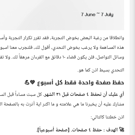
وانطلاقا من رغبة البعض بخوض التجربة، فقد تقرر تكرار التجربة وأسأل
هذه المساهمة ولا يرغب بخوض التحدي، أقول لك، فلتجرب معنا اسبوعا
وسائل التواصل، فلن يكون قضاء ١٠ دقائق مع القرءان مرهقاً لك. ولا تقول انا لا املك الوقت، فالقرءان لا يزاحم شيء الا باركه.
التحدي بسيط اذن كما هو.
حفظ صفحة واحدة فقط كل أسبوع 💚💪
أي عليك أن تحفظ ٤ صفحات قبل ٣١ الشهر.
مشارك عليه أن يخبرنا ما هي علامته و ما اكثر اية أثرت به بالصفحة ا
اذن خطتنا كالتالي:
🚀 الهدف : حفظ ٤ صفحات. [صفحة أسبوعياً].