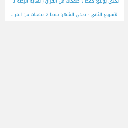
تحدي يوليو: حفظ ٤ صفحات من القرآن ( نهاية الرحلة ).
الأسبوع الثاني - تحدي الشهر: حفظ ٤ صفحات من القرءان.