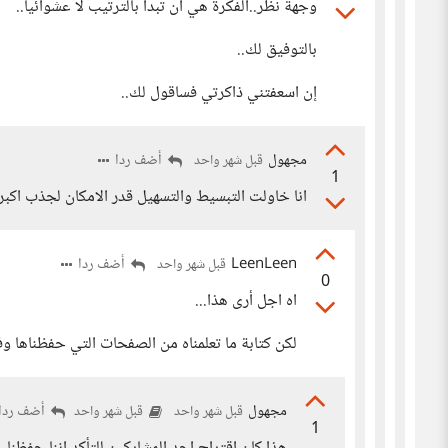
وجهة نظر..الفكرة هي أن تبدأ بالترتيب لا عشوائياً..
بالتوفيق لك..
إن اسعفتني ذاكرتي فساقول لك..
مجهول
أضف ردا
قبل شهر واحد
1
انا خاولت التبسيط والتسهيل قدر الامكان لجذب اكبر
LeenLeen
أضف ردا
قبل شهر واحد
0
اه اجل أرى هذا...
لكن كتابة ما تعلمناه من الصفحات التي حفظناها وف
مجهول
أضف ردا
قبل شهر واحد
قبل شهر واحد
1