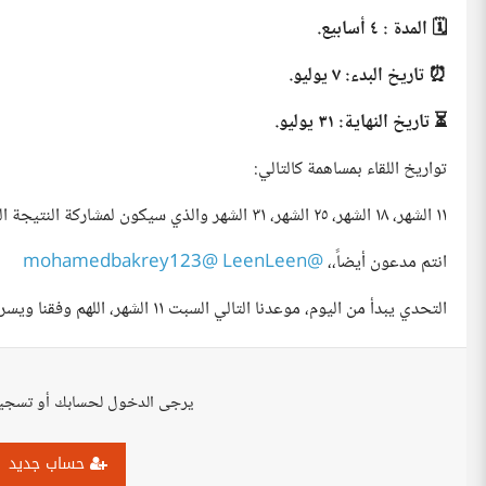
🗓 المدة : ٤ أسابيع.
⏰️ تاريخ البدء: ٧ يوليو.
⏳️ تاريخ النهاية: ٣١ يوليو.
تواريخ اللقاء بمساهمة كالتالي:
١١ الشهر، ١٨ الشهر، ٢٥ الشهر، ٣١ الشهر والذي سيكون لمشاركة النتيجة النهائية لتحديد حفظة الشهر.
انتم مدعون أيضاً،،
@LeenLeen
@mohamedbakrey123
التحدي يبدأ من اليوم، موعدنا التالي السبت ١١ الشهر، اللهم وفقنا ويسر أمرنا. 🩷
يرجى الدخول لحسابك أو تسجي
حساب جديد