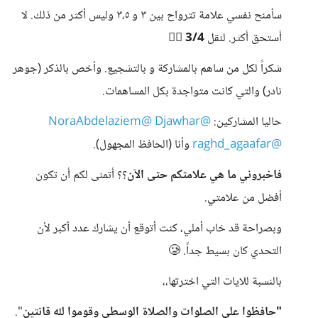
سأمنح نفسي علامة تترواح بين ٣ و ٣،٥ وليس أكثر من ذلك. لا
أستحق أكثر. لنقل
3/4
🙆‍♀️
شكراً لكل من ساهم بالمشاركة و بالتشجيع. وأخص بالذكر (جوهر
نادر) والتي كانت متواجدة بكل المساهمات.
حاليا المشاركين:
@Djawhar
@NoraAbdelaziem
@raghd_agaafar
وأنا (الحافظ المجهول).
فاخبروني ما هي علامتكم حتى الآن
؟؟ أتمنى لكم أن تكون
أفضل من علامتي.
وبصراحة قد خاب أملي، كنت أتوقع أن يشارك عدد أكبر لأن
التحدي كان بسيط جداً. 🥲
بالنسبة للايات التي اخترتها،،
"حافظوا على الصلوات والصلاة الوسطى وقوموا لله قانتين
".