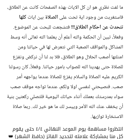
ما لفت نظري هو ان كل الايات بهذه الصفحات كانت عن الطلاق،
فاستغربت من وجود اية تحث على
الصلاة
بين ايات
كلها
تتحدث عن احكام الطلاق!!!
فتشجعت للبحث عن الموضوع.
وفعلاً، تبين أن الحكمة والله أعلم أن يعلمنا الله تعالى أنه وسط
المشاكل والمواقف الصعبة التي نتعرض لها في حياتنا ومن
امثلتها أصعب الحلال وهو الطلاق، فلا بد لنا أن نركض ونفزع
للصلاة حتى يهدينا الله للصواب بامور حياتنا. وفعلاً، كان رسولنا
الكريم عليه الصلاة والسلام يفزع للصلاة عندما يواجهه أمر
صعب. فنصيحتي لنفسي اولا ولكم، عندما تواجه موقف صعب
سواء بمدرستك بعملك أثناء حياتك اليومية فلتصلي ركعتين بنية
أن يخفف عنك الله الأمر وييسر لك ما هو خير لك. ربما صلاة
الاستخارة توازيها.
انتظروا مساهمة يوم الموعد النهائي ٤/٤ حتى يقوم
كل منا بمشاركة علامته لتحديد الفائز (حافظ الشهر) 👑