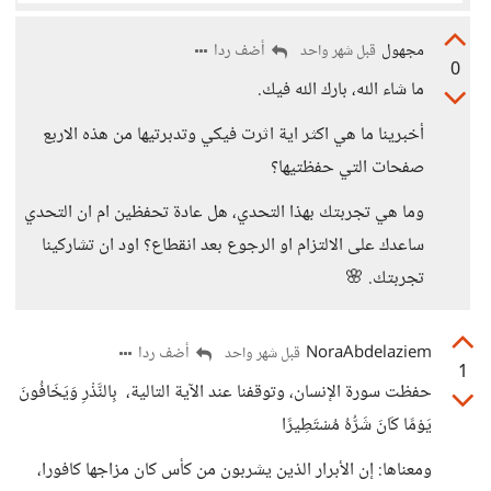
مجهول
أضف ردا
قبل شهر واحد
0
ما شاء الله، بارك الله فيك.
أخبرينا ما هي اكثر اية اثرت فيكي وتدبرتيها من هذه الاربع
صفحات التي حفظتيها؟
وما هي تجربتك بهذا التحدي، هل عادة تحفظين ام ان التحدي
ساعدك على الالتزام او الرجوع بعد انقطاع؟ اود ان تشاركينا
تجربتك. 🌸
NoraAbdelaziem
أضف ردا
قبل شهر واحد
1
حفظت سورة الإنسان، وتوقفنا عند الآية التالية، بِالنَّذْرِ وَيَخَافُونَ
يَوْمًا كَانَ شَرُّهُ مُسْتَطِيرًا
ومعناها: إن الأبرار الذين يشربون من كأس كان مزاجها كافورا،