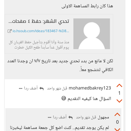
هذا كان رابط المساهمة الاولى
تحدي الشهر: حفظ ٤ صفحات من القرءان. - حسوب I/O
io.hsoub.com/Ideas/183467-%D8...
منذ سنة وأنا أقوم بتأجيل حفظ القرءان كل
يوم أقول غداً سأبدأ طفح الكيل خطرت
ببالي
لكن لا مانع من بدء تحدي جديد بعد تاريخ ٧/٧ ان وجدنا العدد
الكافي لنتشجع معاً.
mohamedbakrey123
أضف ردا
قبل شهر واحد
1
السؤال هنا كيفيه التقديم 😅
مجهول
أضف ردا
قبل شهر واحد
0
لم يكن يوجد تقديم.. كنت اضع كل جمعة مساهمة ليخبرنا