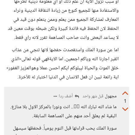
او سبب نزول الاية ان علم ذلك او اي معلومة دينية لطرحها
والاستفادة منها للجميع كنوع من زيادة الثقافة الدينية وثراء
المعارف لمشاركة الجميع ممن يعلم وممن يتعلم دون قيد في
الحفظ لان الحفظ فيه فائدة كبيرة ولكن ضبطه بوقت معين قد
لا يساعد البعض وانت صاحب المساهمة تقرر لانه راي فقط.
اما عن سورة الملك واستقصدت حفضها لانها تنجي من عذاب
القبر اجارنا الله وياكم اجمعين، اما الايةفهي قوله تعالى«الذي
خلق الموت والحياة ليبلوكم ايكم احسن عملا وهوالعزيز الغفور»
اية رائعة تبين ان فعل الانسان في الدنيا اختبار له للآخرة.
مجهول
أضف ردا
قبل شهر واحد
1
ما شاء الله تبارك الله 👍🏻.. انت ونورا بالمركز الاول بلا منازع.
البقية لم يعلق أحد منهم على المساهمة السابقة.
سورة الملك يحب قراءتها قبل النوم يومياً. فحفظها سيسهل