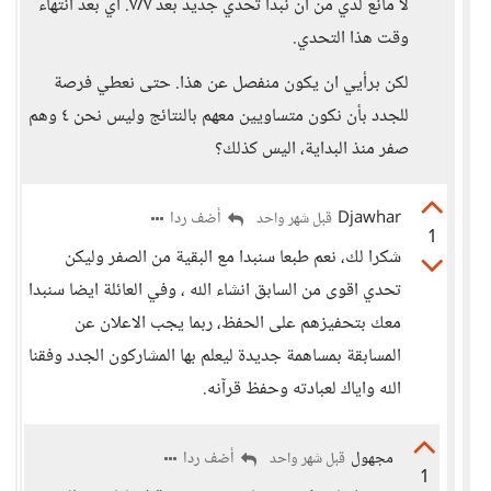
لا مانع لدي من ان نبدأ تحدي جديد بعد ٧/٧. اي بعد انتهاء
وقت هذا التحدي.
لكن برأيي ان يكون منفصل عن هذا. حتى نعطي فرصة
للجدد بأن نكون متساويين معهم بالنتائج وليس نحن ٤ وهم
صفر منذ البداية، اليس كذلك؟
Djawhar
أضف ردا
قبل شهر واحد
1
شكرا لك، نعم طبعا سنبدا مع البقية من الصفر وليكن
تحدي اقوى من السابق انشاء الله ، وفي العائلة ايضا سنبدا
معك بتحفيزهم على الحفظ، ربما يجب الاعلان عن
المسابقة بمساهمة جديدة ليعلم بها المشاركون الجدد وفقنا
الله واياك لعبادته وحفظ قرآنه.
مجهول
أضف ردا
قبل شهر واحد
1