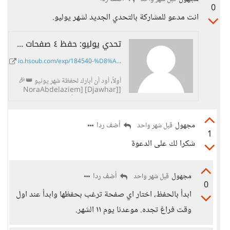
0
انت مدعو للمشاركة بالتحدي الجديد لشهر يوليو.
تحدي يوليو: حفظ ٤ صفحات من القرءان. - حسوب I/O
io.hsoub.com/exp/184540-%D8%A...
أولاً، أود أن أبارك لحفظة شهر يونيو 👑🎉
[NoraAbdelaziem] [Djawhar]
[Alaa_Jmaa] ، وأنا مجهول ، ومجهول
مجهول
أضف ردا
قبل شهر واحد
1
شكرا لك على الدعوة
مجهول
أضف ردا
قبل شهر واحد
0
ابدأ بالحفظ، اختار اي صفحة ترغب بحفظها وابدأ عند اول
وقت فراغ تجده. موعدنا يوم ١١ الشهر.