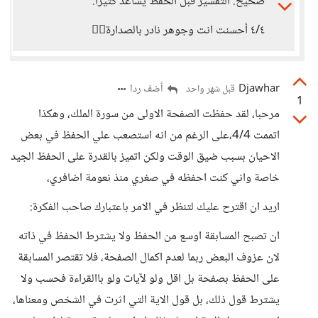
صحيح. التفسير قبل الحفظ يساعد كثيراً.
٤/٤ أحسنت انت وجوهر نادر بالصدارة👍🏻
Djawhar
أضف ردا
قبل شهر واحد
1
مرحبا، لقد حفظت الصفحة الاولى من سورة الملك، وهكذا
اتممت 4/4،على الرغم من انه استصعب علي الحفظ في بعض
الاحيان بسبب ضيق الوقت ولكن اتميز بالقدرة على الحفظ الجيد
خاصة واني كنت احفظه في صغري منذ نعومة اضافري،
اريد ان اقترح عليك لتنظر في الامر باعتبارك صاحب الفكرة:
ان تصبح المسابقة اوسع من الحفظ ولا يشترط الحفظ في ذاته
لان عزوف البعض ربما لعدم اكمال الصفحة، فلا تقتصر المسابقة
على الحفظ بصفحة بل اقل ولو لآيات ولو باالقراءة فحسب ولا
يشترط قول ذلك، بل قول الاية التي اثرت في الشخص ومعناها،