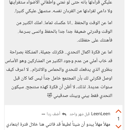
عليكي قراءتها بانه حتى لو نمتي واطفاتي الأضواء ستقرأينها
ولا داعي لقراءتها من القرءان نفسه. ستسهل عليكي كثيرا.
اما عن الوقت والحفظ ..انا عكسك تماما. املك الكثير من
الوقت وقدرتي ضعيفة جدا جدا بالحفظ وانسى بسرعة.
فأهنئك على حفظك.
اما عن فكرة اكمال التحدي.. فكرتك جميلة، المشكلة بصراحة
قد خاب أملي من عدم وجود الكثير من المشاركين وهو الأساس
بنظري الذي يدفعك للتحدي والحماس والالتزام.. لا اعرف كيف
اوصل فكرتي لك بأن المجتمع خامل جداً ليس كما كان قبل
سنوات عديدة. لذلك، لا أظن أن فكرة كهذه ستنجح. سيكون
التحدي فقط بيني وبينك صدقيني 🤣
LeenLeen
أضف ردا
قبل شهر واحد
1
مهلاً مهلاً يبدو أن شيئاً لطيفاً قد فاتني هنا خلال فترة ابتعادي