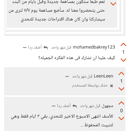
نعم طبعا ستكون بمساهمة جديدة وقبل بايام من البدء
حتى يتحضروا معنا له. سأضع مساهمة يوم ٧/٧ لنرى من
سيشاركنا وان كان هناك اقتراحات جديدة للتحدي
mohamedbakrey123
أضف ردا
قبل شهر واحد
1
كيف علينا ان نشارك فى هذه الفكره الجميله؟
LeenLeen
قبل شهر واحد
1
حذف بواسطة المستخدم
مجهول
أضف ردا
قبل شهر واحد
0
للأسف انتهى الاسبوع الاخير للتحدي، بقي ٣ ايام فقط وهي
لتثبيت المحفوظ ..