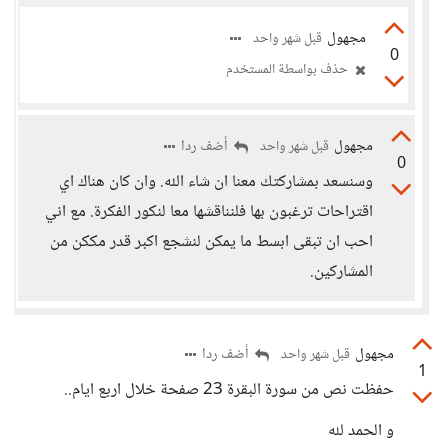
مجهول
قبل شهر واحد
0
حذف بواسطة المستخدم
مجهول
أضف ردا
قبل شهر واحد
0
وسنسعد بمشاركتك معنا ان شاء الله. وان كان هناك اي
اقتراحات ترغبون بها فلنناقشها معا لنكور الفكرة. مع اني
احب ان تبقى ابسط ما يمكن لنشجع اكبر قدر مككن من
المشاركين.
مجهول
أضف ردا
قبل شهر واحد
1
حفظت نص من سورة البقرة 23 صفحة خلال اربع ايام..
و الحمد لله