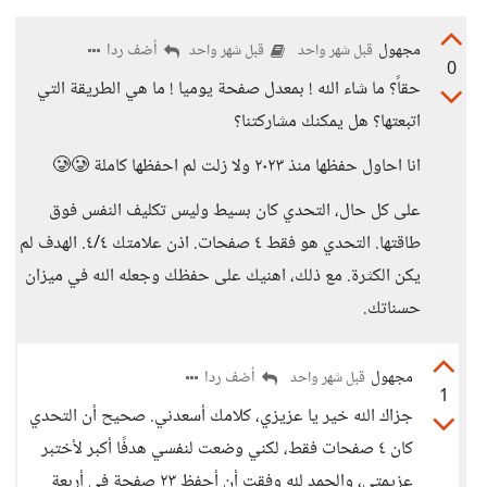
مجهول
أضف ردا
قبل شهر واحد
قبل شهر واحد
0
حقاً؟ ما شاء الله ! بمعدل صفحة يوميا ! ما هي الطريقة التي
اتبعتها؟ هل يمكنك مشاركتنا؟
انا احاول حفظها منذ ٢٠٢٣ ولا زلت لم احفظها كاملة 🥲🥲
على كل حال، التحدي كان بسيط وليس تكليف النفس فوق
طاقتها. التحدي هو فقط ٤ صفحات. اذن علامتك ٤/٤. الهدف لم
يكن الكثرة. مع ذلك، اهنيك على حفظك وجعله الله في ميزان
حسناتك.
مجهول
أضف ردا
قبل شهر واحد
1
جزاك الله خير يا عزيزي، كلامك أسعدني. صحيح أن التحدي
كان ٤ صفحات فقط، لكني وضعت لنفسي هدفًا أكبر لأختبر
عزيمتي، والحمد لله وفقت أن أحفظ ٢٣ صفحة في أربعة