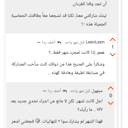
أن تجد وقتا للقرءان.
ليتك شاركتي معنا، لكنا قد تشجعنا معاً بطاقتك الحماسية
الجميلة هذه ✨️
LeenLeen
أضف ردا
قبل شهر واحد
1
همم..إذا كانت لمجرد شهر فقط..؟
وشكراً على المديح هذا من ذوقك كنت سأحب المشاركة
في مسابقة لطيفة وهادفة كهذه ..
مجهول
أضف ردا
قبل شهر واحد
0
اجل كانت لشهر. لكن لا مانع من اجراء تحدي جديد بعد
٧/٧ .. ما رأيك؟
فهذا الشهر لم يشارك سوا ٢ للنهائيات. 🥲 فجعلني اشعر