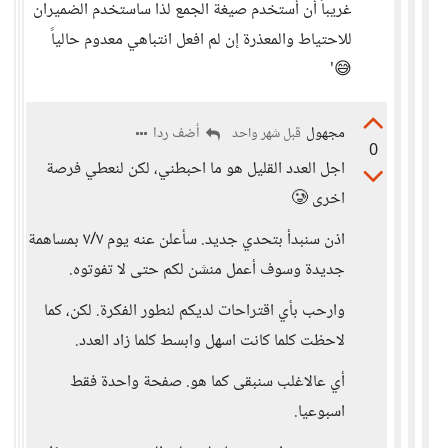
غريباً أن أستخدم صيغة الجمع لذا ساستخدم الضميران
للاحتياط والمعذرة إن لم افعل انتباهي معدوم حالياً
😅'
مجهول
أضف ردا
قبل شهر واحد
0
اجل العدد القليل هو ما احبطني، لكن لنعطي فرصة
اخرى 🥲
اذن سنبدأ بتحدي جديد. سأعلن عنه يوم ٧/٧ بمساهمة
جديدة وسوف أعمل منشن لكم حتى لا تفوتوه.
وارحب بأي اقتراحات لديكم لنطور الفكرة. لكن، كما
لاحظت كلما كانت اسهل وابسط كلما زاد العدد.
أي عالاغلب سنبقى كما هو. صفحة واحدة فقط
اسبوعيا.