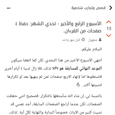
قصص وتجارب شخصية
الأسبوع الرابع والأخير - تحدي الشهر: حفظ ٤
13
صفحات من القرءان.
مجهول
قبل شهر واحد
السلام عليكم،
انتهى الأسبوع الأخير من هذا التحدي، لكن كما اتفقنا سيكون
الموعد النهائي للمسابقة هو ٧/٧
لذلك، فلا زال لدينا ٤ أيام أخرى
فاستغلوها اما لإنهاء الاربع صفحات لمن لم ينهيها بعد او تكرارها
لتثبيتها أكثر . 💪
بالنسبة لي، إن شاء الله سأستغلها بالتكرار. فصحيح انني حفظت
الصفحات، لكن عندما أراجع الصفحات السابقة، أجد نفسي قد
نسيت كثير من الايات خصوصاً البداية والنهاية لكل آية. لذلك،