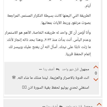
أيام.
الطريقة التي اتبعتها كانت بسيطة التكرار المستمر، المراجعة
بصوت مرتفع، وربط الآيات بمعانيها.
وأنا أؤمن أن كل واحد له طريقته الخاصة، الأهم هو الاستمرار
وعدم اليأس. أنت بدأت منذ ٢٠٢٣، وهذا بحد ذاته إنجاز لأنك
ما زلت ثابتًا على نيتك. أسأل الله أن يفتح عليك وييسر لك
إتمام الحفظ قريبًا.
مجهول
أضف ردا
قبل شهر واحد
0
انت قدوة بالاصرار والعزيمة. ليتنا مثلك ما شاء الله. 🌸
استغلي تحدي يوليو لحفظ بقية السورة اذن 👍🏻
مجهول
أضف ردا
قبل شهر واحد