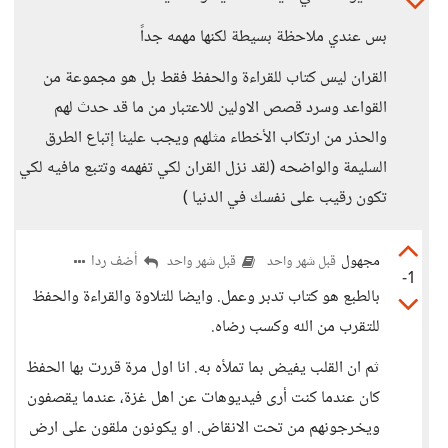
بس عندي ملاحظة بسيطة لكنها مهمه جداً
القران ليس كتاب للقراءة والحفظ فقط بل هو مجموعة من
القواعد وسرد قصص الاولين للاعتبار من ما قد حدث لهم
والحذر من ارتكاب الأخطاء مثلهم ويجب علينا إتباع الطرق
السليمة والواضحه (لقد نزل القران لكي تفهمه وتتبع مافيه لكي
تكون رقيب على نفسك في الدنيا )
مجهول
أضف ردا
قبل شهر واحد
قبل شهر واحد
-1
بالطبع هو كتاب تدبر وعمل. وايضا للتلاوة والقراءة والحفظ
للتقرب من الله وكسب رضاه.
ثم ان القلب يفيض بما تملأه به. انا اول مرة قررت بها الحفظ
كان عندما كنت أرى فيديوهات عن اهل غزة، عندما يقصفون
ويخرجونهم من تحت الانقاض. او يكونون ملقون على ارض