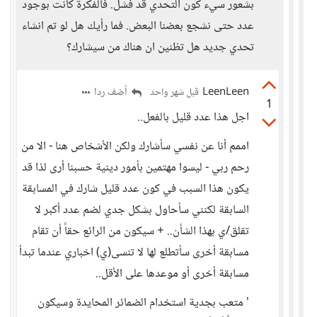
بشعور سيء كون التحدي قد فشل. فالفكرة كانت بوجود
عدد حتى نشجع بعضنا البعض. فما رأيك هل لو تم انشاء
تحدي جديد هل تظنين ان هناك من سيشارك؟
LeenLeen
أضف ردا
قبل شهر واحد
1
اجل هذا عدد قليل بالفعل..
اممم أنا عن نفسي سأشارك ولكن الأشخاص هنا - الا من
رحم ربي - ليسوا مهتمين بأمور دينية حسبنا أرى لذا قد
يكون هذا السبب في كون عدد قليل شارك في المسابقة
السابقة لكنني سأحاول بشكل جدي لضم عدد أكبر لا
تقلق/ي بهذا الشأن.. + سيكون من الرائع حقاً أن تقام
مسابقة أخرى سأتطلع لها لا تنسى(ي) اخباري عندما تبدأ
مسابقة أخرى أو موعدها على الأقل..
' متعب بجدية استخدام الضمائر المحايدة وسيكون