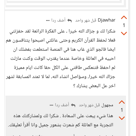
Djawhar
أضف ردا
قبل شهر واحد
1
شكرا لك و جزاك الله خيرا ، على الفكرة الرائعة لقد حفزتني
فعلا لحفظ القرآن الكربم وحتى عائلتي اصبحوا يتنافسون هم
ايضا فالجو الذي غاب هنا في المنصة استطعت بفضلك ان
احييه في العائلة وخاصة عندما يقترب الوقت وكنت مازلت
لم احفظ فتنعكس طافتي على الكل حقا كانت ايام مميزة
جزاك الله خيرا، وسؤاصل انشاء الله، لما لا تمتد المسابقة لشهر
اخر عل البعض يشارك ؟
مجهول
أضف ردا
قبل شهر واحد
1
هذا شيء يبعث على السعادة . شكرا لك ولمشاركتك هذه
التجربة مع العائلة كم شعرت بشعور جميل وانا أقرأ تعليقك.