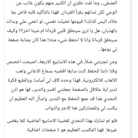
المشفى،، وما لفت نظري ان الكثير منهم يكون غائب عن
الوعي لكن لسانهم يقرأ القرءان. فهذا بالتأكيد قلبه فاض بما
ملأه، اليس كذلك؟ فيومها تخيلت نفسي، لو اغمي علي وبدات
بالهذيان، هل يا ترى سينطق قلبي قرءانا ام شيئا اخر؟؟ وكيف
سينطق قرءانا وانا لا احفظ شيء منه!! هذا كان بمثابة صفعة
لي يومها..
ومن تجربتي مثلاً، في هذه الاسابيع الاربعة، اصبحت اخصص
وقتا ثابتا للحفظ كنت سابقا اقضيه بسماع الاغاني ولعب
الالعاب للالكترونية. فهذا وحده كافٍ لي أساسا، وبالطبع فكرة
تدبر اية عالاقل بالصفحة جعلتني افسر واتدبر،، فها هو اذن
التحدي هذا قد جمع الحفظ مع التدبر. واسأل الله العظيم ان
يكتب لي وللمشاركين هنا الاجر والثواب.
فلو لم نشارك بهذا التحدي لقضينا الاسابيع الماضية كما يقضى
غيرها. فهنا المكسب العظيم هو ٤ صفحات اضافية.