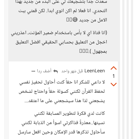
سعدت جدا بتشجيعك لي على البدء من جديد بهذا
التحدي. انا فعلا لم اكن انوي ابدا. لكن قمتي ببث
الامل من جديد 😅👍🏻
(انا فتاة اي لا بأس باستخدام ضمير المؤنث، اعذريني
اخجل من التعليق بحسابي الحقيقي افضل التعليق
بمجهول ).🙋🏻‍♀️
LeenLeen
أضف ردا
قبل شهر واحد
1
لا داعي للشكر انا حقاً كنت أحاول تحفيز نفسي
لحفظ القرآن لكنني كسولة حقاً واحتاج لشخص
يشجعني لذا هذا سيشجعني على ما اعتقد...
كانت لدي فكرة لتطوير المسابقة لكنني
نسيتها..معذرةً فذاكرتي اسوأ من الذبابة لكنني
سأحاول تذكرها قدر الإمكان وحين افعل سارسل