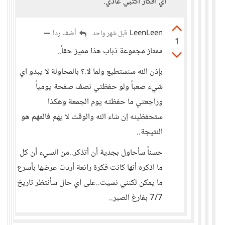
اي افكار اكتبي عادي.
LeenLeen
أضف ردا
قبل شهر واحد
1
ممتاز مجموعة ذباب هذا مميز حقاً..
بإذن الله سنستطيع ولما لا.؟ بالمحاولة لا يبدو اي
شيء صعباً ولو حفظتي نصف صفحة يومياً
وراجعتي ما حفظته يوم الجمعة وهكذا
ستحفظينه إن شاء الله والوقت لا يهم فالمهم هو
النتيجة..
حسناً سأحاول بجدية أن أتذكر..من السيء أن كل
ما اذكره أنها كانت فكرة رائعة أردت عرضها بأسرع
ما يمكن لكنني نسيت..على اي حال سأنتظر تاريخ
7/7 بفارغ الصبر..