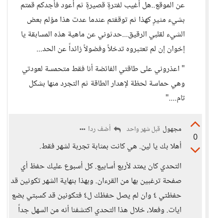
عن الموقع..هل أغيب لفترةٍ قصيرةٍ ثم أعود فأجدكم قمتم
بشيء مثيرٍ كهذا ثم توقفتم عندما عدت هذا مؤلم بعض
الشيء لقلبي الرقيق...حدثوني عن ماهية هذه المسابقة يا
إخوان إن لم تعتبروه تدخلاً وفضولاً زائداً عن الحد...
" اعذروني على طاقتي الفائضة أنا فقط متحمسة لعودتي
وهي حماسة لحظة لإهدار الطاقة ثم التجرد منها بشكل
تام...."
مجهول
أضف ردا
قبل شهر واحد
0
أهلا بك يا لين. هي كانت بمثابة تجربة لشهر فقط.
التحدي كان يمتد لأربع أسابيع. كل أسبوع عليك حفظ أي
صفحة ترغبين بها من القرءان. وبهذا بنهاية الشهر تكونين قد
حفظتي ٤ وان لم يصل حفظك ل٤ فتكونين قد كسبتي بضع
ايات. وفعلا، خلال هذا التحدي اكتشفنا أنه من السهل جداً