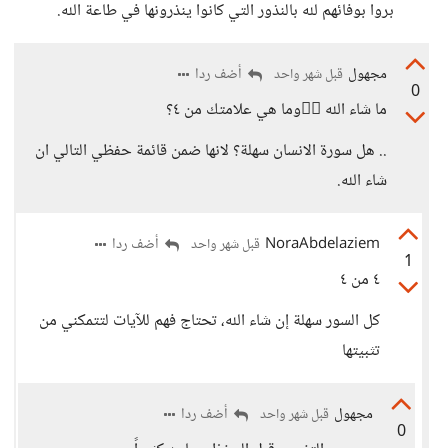
بروا بوفائهم لله بالنذور التي كانوا ينذرونها في طاعة الله.
مجهول
أضف ردا
قبل شهر واحد
0
ما شاء الله 👍🏻وما هي علامتك من ٤؟
.. هل سورة الانسان سهلة؟ لانها ضمن قائمة حفظي التالي ان
شاء الله.
NoraAbdelaziem
أضف ردا
قبل شهر واحد
1
٤ من ٤
كل السور سهلة إن شاء الله، تحتاج فهم للآيات لتتمكني من
تثبيتها
مجهول
أضف ردا
قبل شهر واحد
0