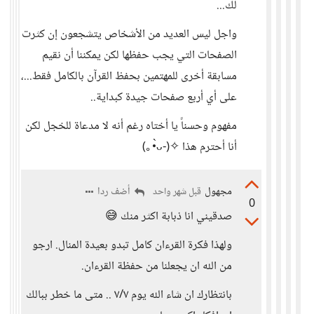
لك...
واجل ليس العديد من الأشخاص يتشجعون إن كثرت
الصفحات التي يجب حفظها لكن يمكننا أن نقيم
مسابقة أخرى للمهتمين بحفظ القرآن بالكامل فقط...،
على أي أربع صفحات جيدة كبداية..
مفهوم وحسناً يا أختاه رغم أنه لا مدعاة للخجل لكن
أنا أحترم هذا ⁦(⁠｡⁠•̀⁠ᴗ⁠-⁠)⁠✧⁩
مجهول
أضف ردا
قبل شهر واحد
0
صدقيني انا ذبابة اكثر منك 😅
ولهذا فكرة القرءان كامل تبدو بعيدة المنال. ارجو
من الله ان يجعلنا من حفظة القرءان.
بانتظارك ان شاء الله يوم ٧/٧ .. متى ما خطر ببالك