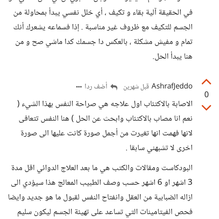
في الحقيقة آلية بقاء و تكيف ، أي خلل نفسي يبدأ بمحاولة من
الجسم للتكيف مع ظروف غير مناسبة . إذا فسماعه يشعرك أنك
تمام و مفيش مشكلة ، بالعكس دا جسمك كدا ماشي صح و من
هنا يبدأ الحل.
AshrafJeddo
أضف ردا
قبل شهرين
0
الاصابة بالاكتئاب اول علاجه هي صراحة النفس بهذا الشيء (
نعم انا مصاب بالاكتئاب وابحث عن الحل ) هنا النفس تتعافى
لانها فهمت انها تغيرت من أجمل صورة كانت عليها الى صورة
اخرى لا تشبهني سابقا .
البودكاست ومقالات والكتب هي ما بعد العلاج الدوائي اقل مدة
3 اشهر او 6 اشهر حسب وصف الطبيب المعالج هذا سيؤدي الى
ازاله الضبابية من العقل وانفتاح النفس لقبول ما هو جديد وايضا
فحص الفيتامينات التي تساعد على تهيئة الجسم ليكون سليم