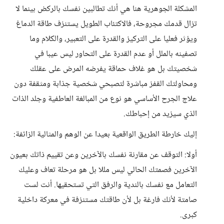
المشكلة الجوهرية هنا هي أنك تطالبين نفسك بالركض بينما لا
تزال قدمك مجروحة، فالاكتئاب الطويل يستنزف طاقة الدماغ
ويؤثر فعليا على التركيز والقدرة على التعبير، والكلام وما
تصفينه بالملل أو عدم القدرة على التحاور ليس عيبا في
شخصيتك بل هو غلاف حماقة يفرضه المرض على عقلك
ومحاولتك القفز مباشرة لتصبحي شخصية جذابة ومثقفة دون
علاج الجرح الأساسي هو نوع من المبالغة العاطفية وجلد الذات
الذي سيزيد من إحباطك.
إليك خارطة الطريق الواقعية بعيدا عن الوهم والمثالية الزائفة:
أولا: التوقف عن مقارنة نفسك بالآخرين وعن تقييم ذاتك بعيون
الآخرين فصمتك الحالي ليس مللا بل هو مرحلة تعاف وعليك
التعامل مع نفسك بالندية والرفق التي تستحقيها. أنت لست
صامتة لأنك فارغة بل لأن طاقتك مستنزفة في معركة داخلية
كبرى.