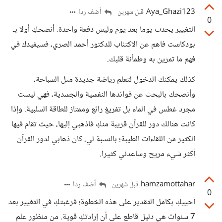
Aya_Ghazi123
أضف ردا
قبل شهرين
0
التغيير يحدث يوما بعد يوم وليس دفعة واحدة. أنصحكِ أولا بـ
بودكاست فاهم عن الاكتئاب للدكتور أحمد الصري، فسيفيدك في
فهم ما تمرين به وطمأنة قلبك.
كذلك يمكنك الدخول لتعلم رياضة جديدة مثل السباحة،
وأنصحك بالبحث عن فوائدها النفسية والجسدية، فهي ليست
مجرد غطس في الماء بل تفريغ رائع وممتاز للطاقة السلبية. وإذا
كانت هنالك دور للقرآن قريبة منكِ فاذهبي إليها، حيث تقام فيها
الكثير من اللقاءات الطيبة؛ بالنسبة لي، كان ذهابي لدور القرآن
أكثر شيء مريح وساعدني كثيرا.
hamzamottahar
أضف ردا
قبل شهرين
0
أحييكِ بكامل التقدير على هذه الخطوة؛ فرغبتكِ في التغيير بعد
7 سنوات هي دليل قاطع على أن إرادتكِ قوية. من منظور علم