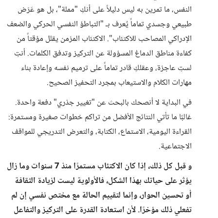
النفس، ما تمرين به ليس دليلاً على أنكِ "مملة"، بل هو عَرَض
طبيعي وجسدي تماماً يُعرف بـ "التباطؤ النفسي الحركي والضعف
الإدراكي المصاحب للاكتئاب". الاكتئاب المزمن يقلل مؤقتاً من
كفاءة مناطق الدماغ المسؤولة عن التركيز وتدفق الكلمات. أنتِ
لستِ عاجزة، وعقلكِ قادر تماماً على ترميم نفسه وإعادة بناء
مهارات الكلام والاستيعاب بمجرد التحفيز الصحيح.
في البداية لا أنصحك بالبحث عن "تغيير جذري" دفعة واحدة.
غالبًا ما تأتي النتائج الأفضل من تراكم خطوات صغيرة ومستمرة:
القراءة اليومية، الاستماع، الكتابة، والتعرض التدريجي للمواقف
الاجتماعية.
و قبل كل ذلك، إذا كان الاكتئاب مستمرًا منذ 7 سنوات وما زال
يؤثر على حياتك بهذا الشكل، فالأولوية ليست لزيادة الثقافة
أو تحسين الحوار، وإنما لتقييم الحالة مع مختص نفسي إن لم
تفعلي ذلك مؤخرًا. لأن استعادة القدرة على التركيز والتفاعل