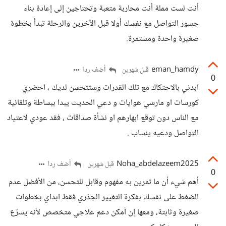
أنت لست مملة أنت محاربة متعبة وتحتاجين إلى إعادة بناء
جسور التواصل مع نفسك أولا قبل الآخرين والرحلة تبدأ بخطوة
صغيرة واحدة ومستمرة.
eman_hamdy
أضف ردا
قبل شهرين
0
ابدئي بالاحتكاك مع تلك القدرات وستتحسن لديك ، احضري
كورسات او مارسي هوايات و دعي الحديث يبدا ببساطة وتلقائية
مع الناس دون توقع ابهارهم او نشأة صداقات ، فقد عودي لاعتياد
التواصل ودعيه ينساب .
Noha_abdelazeem2025
أضف ردا
قبل شهرين
0
أهم شيء أن ما تمرين به مفهوم وقابل للتحسن، من الأفضل عدم
الضغط على نفسك بفكرة التغيير الجذري فقط ابداي بخطوات
صغيرة وثابتة، ومعها إن أمكن دعم علاجي متخصص لأنه يسرّع