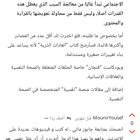
الاجتماعي تبدأ غالبًا من معالجة السبب الذي يعطل هذه
القدرات أصلًا، وليس فقط من محاولة تعويضها بالقراءة
والمحتوى.
أما بخصوص ما طلبته، فلو اخترت لك أقل عدد من المصادر
وأكثرها فائدة، فسأرشح كتاب "العادات الذرية" لأنه يساعد على
بناء تغييرات صغيرة ومستدامة،
وبودكاست "فنجان" خاصة الحلقات المتعلقة بالصحة النفسية
والعلاقات الإنسانية،
إضافة إلى مقالات منصة "نَفْسية" المتخصصة في الصحة
النفسية.
MounirYousef
أضف ردا
قبل شهرين
0
انصحك بمتابعة جابور ماتي ، له كتب و فيديوهات عديدة على
الانترنت ، واهم ما يميز هذا الرجل أنه بري أن أي خلل نفسي هو