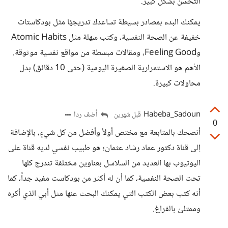
التحسن بشكل كبير.
يمكنك البدء بمصادر بسيطة تساعدك تدريجيًا مثل بودكاستات
خفيفة عن الصحة النفسية، وكتب سهلة مثل Atomic Habits
وFeeling Good، ومقالات مبسطة من مواقع نفسية موثوقة.
الأهم هو الاستمرارية الصغيرة اليومية (حتى 10 دقائق) بدل
محاولات كبيرة.
Habeba_Sadoun
أضف ردا
قبل شهرين
0
أنصحك بالمتابعة مع مختص أولاً وأفضل من كل شيءٍ، بالإضافة
إلى قناة دكتور عماد رشاد عثمان؛ هو طبيب نفسي لديه قناة على
اليوتيوب بها العديد من السلاسل بعناوين مختلفة تندرج كلها
تحت الصحة النفسية، كما أن له أكثر من بودكاست مفيد جداً، كما
أنه كتب بعض الكتب التي يمكنك البحث عنها مثل أبي الذي أكره
وممتلئ بالفراغ.