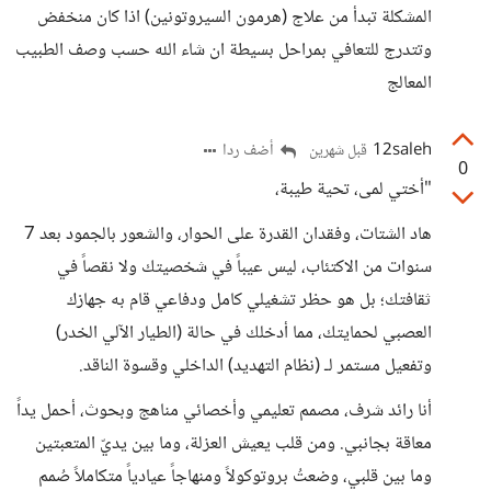
المشكلة تبدأ من علاج (هرمون السيروتونين) اذا كان منخفض
وتتدرج للتعافي بمراحل بسيطة ان شاء الله حسب وصف الطبيب
المعالج
12saleh
أضف ردا
قبل شهرين
0
"أختي لمى، تحية طيبة،
هاد الشتات، وفقدان القدرة على الحوار، والشعور بالجمود بعد 7
سنوات من الاكتئاب، ليس عيباً في شخصيتك ولا نقصاً في
ثقافتك؛ بل هو حظر تشغيلي كامل ودفاعي قام به جهازك
العصبي لحمايتك، مما أدخلك في حالة (الطيار الآلي الخدر)
وتفعيل مستمر لـ (نظام التهديد) الداخلي وقسوة الناقد.
أنا رائد شرف، مصمم تعليمي وأخصائي مناهج وبحوث، أحمل يداً
معاقة بجانبي. ومن قلب يعيش العزلة، وما بين يديّ المتعبتين
وما بين قلبي، وضعتُ بروتوكولاً ومنهاجاً عيادياً متكاملاً صُمم