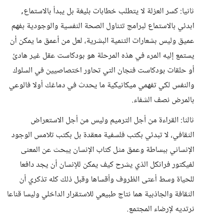
ثانيا: كسر العزلة لا يتطلب خطابات بليغة بل يبدأ بالاستماع,
ابدئي بالاستماع لبرامج تتناول الصحة النفسية والوجودية بفهم
عميق وليس بشعارات التنمية البشرية، لعل من أعمق ما يمكن أن
يستمع إليه المرء في هذه المرحلة هو بودكاست عقل غير هادئ
أو حلقات بودكاست فنجان التي تحاور اختصاصيين في السلوك
والنفس لكي تفهمي ميكانيكية ما يحدث في دماغك أولا فالوعي
بالمرض نصف الشفاء.
ثالثا: القراءة من أجل الترميم وليس من أجل الاستعراض
الثقافي، لا تبدئي بكتب فلسفية معقدة بل بكتب تلامس الوجود
الإنساني ببساطة وعمق مثل كتاب الإنسان يبحث عن المعنى
لفيكتور فرانكل الذي يشرح كيف يمكن للإنسان أن يجد دافعا
للحياة وسط أعتى الظروف وأقساها وقبل ذلك كله تذكري أن
الثقافة والجاذبية هما نتاج طبيعي للاستقرار الداخلي وليسا قناعا
نرتديه لإرضاء المجتمع.