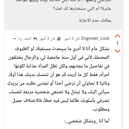
الدراسي وعقلها ؟ ام تلك التي حدثت بينك وبينها مواقف
عابرة؟ ام التي ستختارها لك امك؟
يمكنك عدم الاجابة .
Engineer_Loot
أضف ردا
قبل 3 أشهر
قبل 3 أشهر
1
بشكل عام أنا لا أدري ما سيحدث مستقبلًا، أو الظروف
المحتملة، لأني في أول سنة جامعية لي، والرجال يختلفون
في تفاصيل ما يجذبهم، ولكن تظل المرأة جذابة لكونها
امرأة، فقط كل ما أريده لكِ هو أن تتمسكِ بدينك هذا أولًا،
وثانيًا لا تحاولي أن ترضي أحدًا أو تجذبي نظره، من يريدكِ
سيأتي إليك، ولا تبتذلِ ولا تصنعي شخصية مزيفة لنفسك،
تصرفي بأسلوبك طالما ليس فيه خطأ، فالاختلاف جميل
ومطلوب،
أما أنا _وبشكل شخصي_: