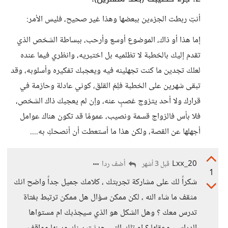
أنتِ ربطت الجزءين ببعضها وهذا غير صحيح، فليس الأمر:
إما هذا أو ذاك، الموضوع أوسع وأرحب، ببساطة الشخص الذي
تقدم إليك بالخطبة لا تظلميه بل اختبريه، وانظري فيما عنده
لعلك تجدين ما كنت تجهلينه فيه ويعجبك تفكيره وأسلوبه، وقد
تبقى شهرين على الخطبة فلِمَ القلق، كوني عادلة وحازمة في
قرارك ولا أحد يتزوج غصبٍ عنه، وإن لم يعجبك ذاك الشخص،
فلا بأس فالزواج قسمة ونصيب، عمومًا قد تكون هناك عوامل
أجهلها عن القصة، ولكن هذا ما أستعطت أن أنصحكِ به....
Lxx_20
أضف ردا
قبل 3 أشهر
1
شكراً لك على مشاركة تجربتك ، كلامك جميل جداً واضح انك
مثقف ما شاء الله ، لكن ممكن سؤال هل ممكن ترتبط بفتاة
تدرس معك ؟ وهل الشكل هو الذي سيجذبك ام مستواها