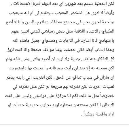
لكن الخطبة ستتم بعد شهرين اي بعد انتهاء فترة الامتحانات ،
وأيضاً لا ادري هل الشخص المعجب سيتقدم لي ام انه سيعجب
بواحدة اخرى نحن في مجمتع محافظ وملتزم بالدين وانا لا أضع
المكياج والاشياء اللافتة مثل بعض زميلاتي لكنني اتميز عنهم
باجتهادي فانا اشارك في الاجابات ومستواي جميل ماشاء الله
وهذا الشاب أيضا ذكي حصلت بيننا مواقف صدفة وانا كنت ازيل
كل الافكار عنه لاني جدية ولا اريد ان أضيع وقتي بشي تافه ولم
اكن معجبه به إلا بعد ان رأيت تصرفاته واعجبت بها واستغربت
ان مازال في شباب تدافع عن الحق ، لكن الغريب اني رايته ينظر
لفتيات اخريات لكن نظرته لهم سريعة لم تكن مثل نظرته لي
خصوصاً مثل ما قلت لكم انا مركزة على دراستي وليس على لفت
الانظار، انا الان مشتته و محتاره اريد تجارب حقيقية حصلت او
اراء واقعية وشكراً .