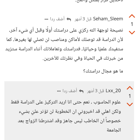
تاخذين قرار بشكل واضح.
Seham_Sleem
أضف ردا
قبل 3 أشهر
1
نصيحة لوجهة الله ركزي على دراستك أولًا وقبل أي شيء آخر،
لأن الدراسة قد توصلك لأماكن ومناصب لن تصلي لها بغيرها، كما
ستفيدك علميًا وحياتيًا، فدراستك وتعاملاتك أثناء الدراسة ستزيد
من خبرتك في الحياة وفي نظرتك للآخرين.
ما هو مجال دراستك؟
Lxx_20
أضف ردا
قبل 3 أشهر
1
علوم الحاسوب ، نعم حتى انا اريد التركيز على الدراسة فقط
ولكن اهلي قد اخبروني ان الخطوبة لن تؤثر عليّ بشيء
خصوصاً ان الخاطب ليس جاهز وقد اشترطنا الزواج بعد
الجامعة