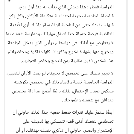
الدراسة فقط، وهذا مبدئي الذي بدأت به منذ أول يوم،
فالحياة الجامعية تجربة اجتماعية متكاملة الأركان، وكل ركن
فيها سيفيدك حتى من الناحية الوظيفية، ولذلك أرى الأندية
الطلابية فرصة جميلة جدًا لصقل مهاراتك وممارسة شغفك بما
لا يتعارض مع آدائك في دراستك، برأيي الذي يدخل الجامعة
ويخرج منها بشهادة تخرج وذكريات كلها مذاكرة ومحاضرات،
هذا شخص فقير، مقارنة بمن اندمج وخاض التجارب.
لا تجبر نفسك على تخصص لا تحبينه، لم يفت الأوان للتغيير،
الدراسة الجامعية ثقيلة وقضاء ذلك في تخصص تكرهينه
سيكون صعب الإحتمال، لذلك دائمًا أنصح بمزاولة تخصص
متوافق مع شغفك وطموحك.
أيضًا ستمرّ عليك فترات ضغط صعبة جدًا، لذلك حاولي أن
تصطنعي لنفسك أدنى قشة تتمسكي بها لتعينك على
الإستمرار والصبر، حاولي أن تذكري نفسك بهدفك، أو أن