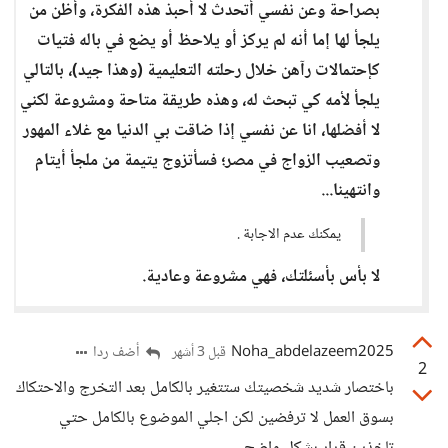
بصراحة وعن نفسي أتحدث لا أحبذ هذه الفكرة، وأظن من
يلجأ لها إما أنه لم يركز أو يلاحظ أو يضع في باله فتيات
كإحتمالات رآهن خلال رحلته التعليمية (وهذا جيد)، بالتالي
يلجأ لأمه كي تبحث له، وهذه طريقة متاحة ومشروعة لكني
لا أفضلها، انا عن نفسي إذا ضاقت بي الدنيا مع غلاء المهور
وتصعيب الزواج في مصر؛ فسأتزوج يتيمة من ملجأ أيتام
وانتهينا...
يمكنك عدم الاجابة .
لا بأس بأسئلتك، فهي مشروعة وعادية.
Noha_abdelazeem2025
أضف ردا
قبل 3 أشهر
2
باختصار شديد شخصيتك ستتغير بالكامل بعد التخرج والاحتكاك
بسوق العمل لا ترفضين لكن اجلي الموضوع بالكامل حتي