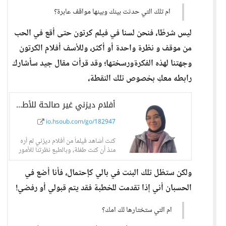
ام تلك التي حدثت بينك وبينها مواقف عابرة؟
ليس شرطًا، فنحن لسنا في فيلم كرتون حتى أقع في الحب
من موقف و نظرة واحدة أو أكثر، وللأسف أفلام الكرتون
وجهتنا لهذه الفكرةورسختها؛ وقد قرأت مقال جيد سأشارك
رابطه معكِ بخصوص تلك النقطة،
أفلام ديزني غير صالحة للأطفال - حسوب I/O
io.hsoub.com/go/182947
كنت أشاهد فيلماً من أفلام ديزني لم أره
منذ أن كنت طفلة، وبالطبع نظرتنا للأمور
تتغير
ولكن ستظل تلك البنت في بالي كإحتمال، فأنا أضع في
الحسبان أني إذا تقدمت للخطبة فقد يتم قبولي أو رفضي!
ام التي ستختارها لك امك؟