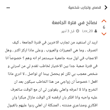
قصص وتجارب شخصية
نصائح في فترة الجامعة
6
Lxx_20
قبل 3 أشهر
اريد ان استفيد من تجارب الاخرين في فترة الجامعة ، كيف
اتصرف ، وما هي المميزات والعيوب ، وعلى ماذا اركز اكثر ، وهل
الاعجاب في اول سنه جامعية سيستمر ام انه وهم ؟ خصوصاً انا
في فترة صعبة جدا بين الاختيار لخاطب تقدم لي من اسرتي و
شخص معجب بي لكن لم يحصل بيننا اي تواصل ، لا ادري ماذا
افعل ! خصوصاً ان زواجي من هذا الخاطب سيكون بعد ان
اتخرج وانا لا اعرفه واهلي يقولون لي ان مع الوقت ساتعرف
عليه واحبه وانا افكر بان ارفضه لان الوقت مازال مبكرا وان
افكاري ومشاعري مشتته ، المشكلة ان اهلي ردوا عليهم بالقبول