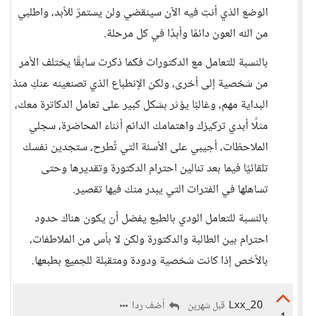
الوضع الذي أنتِ فيه الآن سينقضي ولن يستمرّ للأبد، واطلبي
من الله العون دائمًا وأبدًا في كل مرحلة.
بالنسبة للتعامل مع الدكتورات فكما ذكرت سابقًا يختلف الأمر
من شخصية إلى أخرى، ولكن الإنطباع الذي تصنعينه عنكِ منذ
البداية مهم، وغالبًا يؤثر بشكل كبير على تعامل الدكاترة معك،
مثلًا أبدي تركيزك واهتمامك الدائم أثناء المحاضرة، سجلي
الملاحظات، أجيبي على الأسئة التي تُطرح، ستجدين نفسك
تلقائيًا فيما بعد تنالين احترام الدكتورة وتقديرها وحتى
تساهلها في الفترات التي يبدر منك فيها تقصير.
بالنسبة للتعامل الودي بالطبع يفضل أن يكون هناك حدود
احترام بين الطالبة والدكتورة ولكن لا بأس من الملاطفات،
بالأخص إذا كانت شخصية ودودة ومتقبلة للجميع بطبعها.
Lxx_20
أضف ردا
قبل شهرين