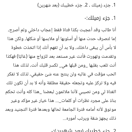
1. جزء زميلك ، 2. جزء خطيبك (بعد شهرين)
1. جزء زميلك:-
أنا طالب وقد أعجبت بكذا فتاة فقط إعجاب داخلي ولم أصرح،
إما لتصرف حدث منها أو أسلوبها أو ملابسها أو شكلها، ولكن هذا
لا بأس أن يبقى داخلك، ولا بد أن تفهم أنك إذا اتخذت خطوة
وتقدمت وتهورت فأنت غير مستعد بعد للزواج منها (غالبًا) فهكذا
أنت تلعب بقلبها _ومن قبلها هي_ تكسر قلبك أنت، لذلك هذا
الحب مؤقت في غالبه ولن ينتج عنه شئ حقيقي، لذلك لا تفكر
فيه ولا تركز عليه وتجعله حقيقة مطلقة وأنه لا بد أن تكون تلك
الفتاة لي ومن نصيبي لأننا ملائمون لبعضنا _هذا كله وأنت تحكم
بناءً على مجرد نظرات أو كلمات_... هذا خيار غير مؤكد وغير
موثوق لأنه أمامه فترة الجامعة لحالها وبعدها فترة التجنيد وبعد
ذلك يجهز شقة ويرتب أموره...
2. جزء خطيبك (بعد شهرين):-