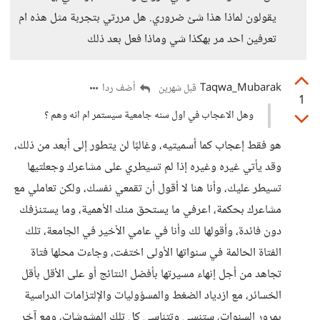
يقولون لماذا هذا شئ ضروري. هل مررتي بتجربة مثل هذه ام
تعرفين احد مر بهكذا شي وماذا فعل بعد ذلك
Taqwa_Mubarak
أضف ردا
قبل شهرين
1
وهل الاعجاب في اول سنه جامعية سيستمر ام انه وهم ؟
هو فقط إعجاب كما أسميتيه، وغالبًا لن يتطور إلى أبعد من ذلك،
وقد يأتي غيره وغيره إذا لم تسيطري على مشاعرك وجعلتيها
تسيطر عليك، وأنا هنا لا أقول أن تقمعي نفسك، ولكن تعاملي مع
مشاعرك بحكمة، اعرفي ما يستحق منك الأهمية، وما يستنزفك
دون فائدة، وأقولها لك وأنا في عامي الأخير في الجامعة، تلك
الفتاة الحالمة في سنواتها الأولى اختفت، وجاءت محلها فتاة
تجاهد من أجل إنهاء مسيرتها بأفضل النتائج أو على الأقل بأقل
الخسائر، مع ازدياد الضغط والمسؤوليات والإلتزامات الدراسية
بمرور السنوات، ستنسي وتتناسي كل تلك المشوشات، ومع آخر