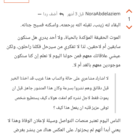
NoraAbdelaziem
أضف ردا
قبل 3 أشهر
1
البقاء لله زينب، تقبله الله برحمته، واسكنه فسيح جناته.
الموت الحقيقة المؤكدة بالحياة، ولا أحد يدري هل سنكون
سابقين أم لاحقين، لذا لا تفكري من سيرحل فكلنا راحلون، ولكن
عيشي علاقاتك معهم فمن حولنا اليوم لا نعلم إن كنا سنكون
موجودين معهم بالغد أم لا.
لا اشارك مشاعري على حالة واتساب هذا غريب قد اخذنا الخبر
قبل دقائق وهم نشروا بسرعة وكان هذا المنشور جاهز. قبل ان
يموت فقط لاجل نشره كم امقت هولاء كيف يستطيع شخص
توفى عزيز قلبه ان يفعل هذا كيف ؟
الناس اليوم تعتبر منصات التواصل وسيلة لإعلان الوفاة وهذا لا
يعني أبدا أنهم لم يحزنوا، على العكس هناك من ينشر بغرض