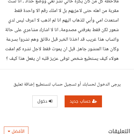
ملاحظة كل من كان يكره خالي نشر نعي ووضع حداد ، انا لست
مقربة من اهله حتى لاعزيهم بل لا املك رقم الا واحدة فقط
استعدت امي وأبي للذهاب اليهم انا لم اذهب لا اعرف ليس لدي
شعور لكن فقط بغرفتي مصدومة، انا لا اشارك مشاعري على حالة
واتساب هذا غريب قد اخذنا الخبر قبل دقائق وهم نشروا بسرعة
وكان هذا المنشور جاهز. قبل ان يموت فقط لاجل نشره كم امقت
هولاء كيف يستطيع شخص توفى عزيز قلبه ان يفعل هذا كيف ؟
يرجى الدخول لحسابك أو تسجيل حساب لتستطيع إضافة تعليق
حساب جديد
دخول
التعليقات
الأفضل