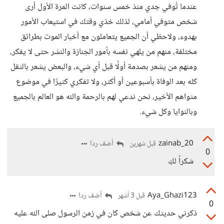
عندما تُوفي جدي منذ خمس سنوات، كانت المرة الأول أرى
شخص متوفي أمامي، لذلك خذي وقتك في استيعاب الأمور
بهدوء، ولاحظي أن الجميع يتعاملون مع أخبار الموت بطرائق
مختلفة، منهم من يلهي نفسه بأمور الجنازة والنشر حتى لا يفكر،
ومنهم من يشعر بصدمة أولًا قبل أي شيء، والبعض يشعر بالثقل
كله بعد الوفاة بأسبوعين أو أكثر، ولا تفكري كثيرًا في موضوع
مثواهم الأخير، نحن ندعي لهم بالرحمة والله هو العالم بالجميع
وبالنوايا وكل شيء.
zainab_20
أضف ردا
قبل شهرين
0
شكراً لكِ
Aya_Ghazi123
أضف ردا
قبل 3 أشهر
0
ذكرني حديثك عن شخص كان في زمن الرسول صلى الله عليه