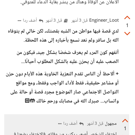
الاعلان عن الوفاة وهناك من ينشر بغاية الدعاء للمتوفي.
Engineer_Loot
أضف ردا
قبل 3 أشهر
قبل 3 أشهر
1
لدي قصة فيها مواطن من الشبه بقصتك، لكن خالي لم يتوفاه
الله بل سافر ولم نعد نسمع بأخباره إلى هذه اللحظة.
أتفهم كون المرء لم يعرف شخصًا بشكل جيد، فيكون من
الصعب عليه أن يحزن عليه بالشكل المطلوب أحيانًا...
+ ألاحظ أن الناس تقدم التعزية الخاوية هذه الأيام دون حزن
أو مشاعر حقيقية، فقط لأداء الواجب وفقط، ومع مواقع
التواصل الاجتماعي صار الموضوع مجرد قصة أو حالة على
واتساب... صبرك الله في مصابك ورحم خالك 🤲🏻
مجهول
أضف ردا
قبل 3 أشهر
1
اختفاء الشخص أصعب بكثير من وفاته، فالاختفاء يضعنا في