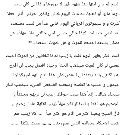
اليوم لم ترى ابنها منذ شهور فهو لا يزورها واذا اتى كان يريد
دوماً مالها أو ذهبها، قد مات اليوم خالي والذي احزنني أنني فعلا
كبرت و و سيموتون اقربائي اليوم خالي غداً من لست مستعدة
بعد لتقي خبر اخر كهذا خالي جدتي امي خالتي ماذا مهلاّ ، هل
ممكن يستعد احدهم للموت و هل للموت استعداد ؟!!
كنت افكر بظهر اليوم قلت يا زينب لماذا تخافين من الموت اجبت
نفسي لو كان الميت سيذهب للجنة وحياة افضل يجب ان افرح
له ، لكنني وقد ينتقدني البعض على هذا اعلم انهم لم يكونوا
جيدون و حسب ما تعلمته وسمعته الشخص السيء سيذهب للنار
سيخلد هناك ،، إذناً هذا سبب خوفك زينب لن تريهم مجدداً و
الجحيم هو فقط بالانتظار لكن مهلاّ زينب الالهة عادل رحيم ،،
قال الشيخ يحبنا اكثر من الام هو اكثر حباّ ،،،،،، كلا زينب هم
يتبعو الاحكام وتعاليم الدين نعم زينب ،،،،،،،، بقيت هكذا ……