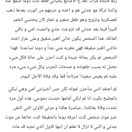
ربما قابلته مرات تعد ع الأصابع بحياتي فقط كنت دوماً اسمع عنه
والدة تركة مع جدتي هو و اخته و حرمهم من الورث بعدها ذهب
للعسكرية وتزوج وهو طفل صغير و خمار كان يحتسي الخمر
كثيراً فيما بعد جدتي قد تزوجت جدي وانجبت امي و باقي
العائلة، هذا الشخص يكون خالي الغير شقيق وعلى غرار اخته
خالتي الغير شقيقة فهي مقربه مني جداً و دوما تساعدنا فهذا
الشخص لم يكن بحالة جيدة و كنت احزن على حالة فكل شيء
حصل له بسبب طفولته و صدمات الحرب وكلّ شيء سيء مره
عليه لم يعيش سعيدا ّ مرتاحاً قط وقد وفاة الأجل اليوم،
لم اعتقد انني سأحزن لموته لكن حين أخبرتني امي وهي تبكي
بالمطبخ بكيت انا لم ابكي أمامها حبّست دموعي، هذه أول مره
تحدث وفاة بعائلتنا ، مباشرة هكذا و مرتي الأولى التي التقى
خبر موت شخص كنت اعرفه يوماً بالحقيقة كنت خائفة من موت
جدتي و التي لا تزال لا تعلم ان ابنها الاول الذي تحبه قد مات