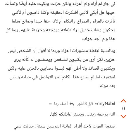
لي جار لم أراه ولم أعرفه ولكن حزنت وبكيت عليه أيضًا وتسألت
حينها هل أبكي لأنني افتكرت الحقيقة وكلنا ذاهبون أم لأنني
تأثرت بالعزاء والصراخ والبكاء أم لأنه حقا جيدا وصالح مثلما
يحكون وشاب جميل ترك طفلته وزوجته وحزينة عليهم، ربما كل
هذا ولم أجد جواب
وبالنسبة لنقطة منشورات العزاء وربما لا أقول أن الشخص ليس
حزين، لكن أرى من يكتبون للشخص ويمنشنون له كأنه يرى
ويكتبون قصائد ولا أظن أنهم ليسوا مصابين بالحزن عليه ولكن
استغرب لما لم يسمع هذا الكلام عبر التواصل في حياته وليس
بعد موته
ErinyNabil
أضف ردا
قبل 3 أشهر
0
الله يرحمه زينب، ويُصبّر عائلتكم كلها،
صدمة الموت لأحد أفراد العائلة القريبين سيئة، حدثت معي