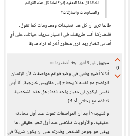
فلماذا كل هذا التعقيد إذن؟ لماذا كل هذه القوائم
والمساومات والتنازلات؟
طالما ترى أن كل هذا تعقيدات ومساومات كما تقول،
فلتشاركنا أنت طريقتك في اختيار شريك حياتك، على أي
أساس تختار ربما نرى منظور أخر لم نراه سابقا.
مجهول
أضف ردا
قبل 9 أشهر
0
أنا لا أضيع وقتي في وضع قوائم مواصفات لأن الإنسان
الواضح مع نفسه لا يحتاج إلى مقاييس خارجية. أنا أبني
نفسي ليكون لي معيار واحد فقط: هل هذه الشخصية
تتناغم مع رحلتي أم لا؟
والنتيجة؟ أجد أن المواصفات تموت عند أول محادثة
حقيقية، والأولويات تتلاشى عند أول تحدٍ حقيقي. ما
يبقى هو جوهر الشخص وقدرته على أن يكون شريكًا في