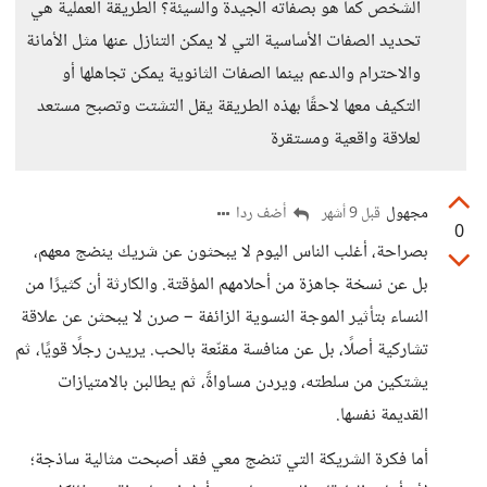
الشخص كما هو بصفاته الجيدة والسيئة؟ الطريقة العملية هي
تحديد الصفات الأساسية التي لا يمكن التنازل عنها مثل الأمانة
والاحترام والدعم بينما الصفات الثانوية يمكن تجاهلها أو
التكيف معها لاحقًا بهذه الطريقة يقل التشتت وتصبح مستعد
لعلاقة واقعية ومستقرة
مجهول
أضف ردا
قبل 9 أشهر
0
بصراحة، أغلب الناس اليوم لا يبحثون عن شريك ينضج معهم،
بل عن نسخة جاهزة من أحلامهم المؤقتة. والكارثة أن كثيرًا من
النساء بتأثير الموجة النسوية الزائفة – صرن لا يبحثن عن علاقة
تشاركية أصلًا، بل عن منافسة مقنّعة بالحب. يريدن رجلًا قويًا، ثم
يشتكين من سلطته، ويردن مساواةً، ثم يطالبن بالامتيازات
القديمة نفسها.
أما فكرة الشريكة التي تنضج معي فقد أصبحت مثالية ساذجة؛