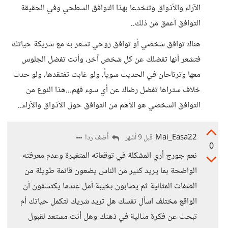
الآراء والأذواق وتنخدعا بهذا التوافق السطحي وفي الحقيقة
التوافق أعمق من ذلك..
هناك توافق شخصي أو توافق روحي تشعر به مع شريكة حياتك
فتشعر أنها تفضلك عن كل شخص آخر، وأنت تفضل الجلوس
معها وترتاحان في الحديث سوياً، ولو غابت تفتقدها، ولو حدث
خلاف ستراها تفضل رضاك عن أي سوء فهم...هذا النوع من
التوافق الشخصي هو الأهم من التوافق حول الأذواق والآراء..
Mai_Easa22
أضف ردا
قبل 9 أشهر
0
نعم جورج أري المشكلة في توقعاته المتغيرة وعدم معرفته
الواضحة بما يريد كثير من الناس يضعون قائمة طويلة من
الصفات المثالية ثم يصابون بخيبة أمل عندما يكتشفون أن
الواقع مختلف اسأل نفسك هل تريد شريك لتكمل حياتك أم
تبحث عن فكرة مثالية في ذهنك وهل أنت مستعد لقبول