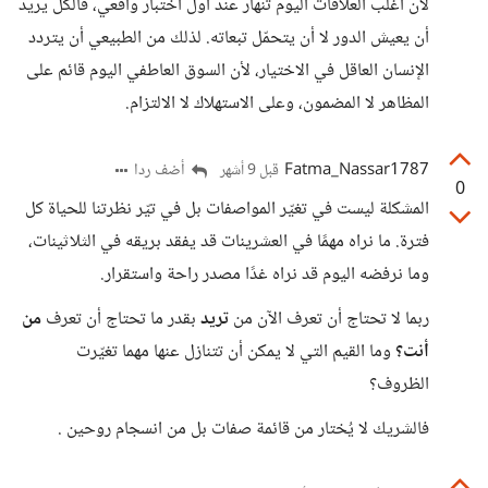
لأن أغلب العلاقات اليوم تنهار عند أول اختبار واقعي، فالكل يريد
أن يعيش الدور لا أن يتحمّل تبعاته. لذلك من الطبيعي أن يتردد
الإنسان العاقل في الاختيار، لأن السوق العاطفي اليوم قائم على
المظاهر لا المضمون، وعلى الاستهلاك لا الالتزام.
Fatma_Nassar1787
أضف ردا
قبل 9 أشهر
0
المشكلة ليست في تغيّر المواصفات بل في تيّر نظرتنا للحياة كل
فترة. ما نراه مهمًا في العشرينات قد يفقد بريقه في الثلاثينات،
وما نرفضه اليوم قد نراه غدًا مصدر راحة واستقرار.
ربما لا تحتاج أن تعرف الآن من
تريد
بقدر ما تحتاج أن تعرف
من
أنت؟
وما القيم التي لا يمكن أن تتنازل عنها مهما تغيّرت
الظروف؟
فالشريك لا يُختار من قائمة صفات بل من انسجام روحين .