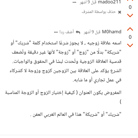
madoo211
قبل 9 أشهر
0
حذف بواسطة المشرف
M0hamd
أضف ردا
قبل 9 أشهر
0
اسمه علاقة زوجيه , لا يجوز شرعًا استخدام كلمة "شريك" أو
"شريكة" بدلًا من "زوج" أو "زوجة" لأنها غير دقيقة وتُضعف
قدسية العلاقة الزوجية وتُحدث لبسًا في الحقوق والواجبات.
الشرع يؤكد على العلاقة بين الزوجين كزوج وزوجة لا كشركاء
في عمل تجاري أو ما شابه.
المفروض يكون العنوان ( كيفية إختيار الزوج أو الزوجة المناسبة
)
"شريك" أو "شريكة" هذا في العالم الغربي العفن .