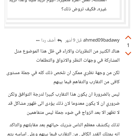
المشكلة، نفس المرء متغيرة، اليوم تريد شيئا وغدا تريد
غيره، فكيف تروض ذلك؟
ahmed09badawy
أضف ردا
قبل 9 أشهر
1
هناك الكثير من النظريات والاراء في ظل هذا الموضوع مثل
المشاركة في وجهات النظر والاذواق والتطلعات
لكن من وجهة نظري ممكن ان نلخص ذلك كله في جملة مستوى
كافى من التقارب والتفاهم فيما بينهم
ليس بالضرورة ان يكون هذا التقارب كبيرا لدرجة التوافق ولكن
ضروري ان لا يكون معدوما لان ذلك يؤدى الى ظهور مشاكل قد
لا تظهر الا بعد الزواج في ضوء جملة ليس متفاهمين
لذلك يكتشف معظم الناس شريك حياتهم بعد مقابلتهم والتاكد
انه يمتلك القدر الكافي من التقارب فيما بينهم وعلى اساسه يتم