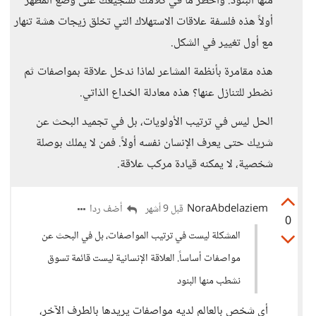
منها البنود. وأخطر ما في كلامك تشجيعك على وضع المظهر
أولاً هذه فلسفة علاقات الاستهلاك التي تخلق زيجات هشة تنهار
مع أول تغيير في الشكل.
هذه مقامرة بأنظمة المشاعر لماذا ندخل علاقة بمواصفات ثم
نضطر للتنازل عنها؟ هذه معادلة الخداع الذاتي.
الحل ليس في ترتيب الأولويات، بل في تجميد البحث عن
شريك حتى يعرف الإنسان نفسه أولاً. فمن لا يملك بوصلة
شخصية، لا يمكنه قيادة مركب علاقة.
NoraAbdelaziem
أضف ردا
قبل 9 أشهر
0
المشكلة ليست في ترتيب المواصفات، بل في البحث عن
مواصفات أساساً. العلاقة الإنسانية ليست قائمة تسوق
نشطب منها البنود
أي شخص بالعالم لديه مواصفات يريدها بالطرف الآخر،