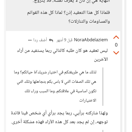
النهاية هي إن كان لا يعرف نفسه، فلا يتزوج.
فلماذا كل هذا التعقيد إذن؟ لماذا كل هذه القوائم
والمساومات والتنازلات؟
NoraAbdelaziem
أضف ردا
قبل 9 أشهر
0
ليس تعقيد هو كان طلبه كالتالي ربما يستفيد من آراء
الآخرين
لذلك ما هي طريقتكم في اختيار شريك/ة حياتكم؟ وما
هي تلك الصفات التي لا باس بكم بتجاهلها وتلك التي
تكون اساسية في علاقتكم، وما السبب وراء تلك
الاختيارات
ولهذا شاركته برأيي، ربما يجد برأي أي شخص فينا فائدة
توجهه، إن لم يجد بعد كل هذه الآراء فهذه مشكلة أخرى.