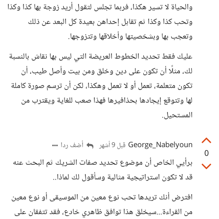
والحياة لا تسير هكذا، فربما تجلس لتقول أريد زوجة بها كذا وكذا
وتحب كذا وكذا ثم تقابل إحداهن بعيدة كل البعد عن ذلك
وتعجب بها وبشخصيتها وأخلاقها وتتزوجها.
عليك فقط تحديد الخطوط العريضة التي ليس بها نقاش بالنسبة
لك، مثلًا أن تكون على دين وخلق ومن بيت وأصل طيب، أن
تكون متعلمة، تعمل أو لا تعمل وهكذا، لكن أن ترسم صورة كاملة
لها وتتوقع إيجادها بحذافيرها فهذا صعب للغاية ويقترب من
المستحيل.
George_Nabelyoun
أضف ردا
قبل 9 أشهر
0
برأيي الخاص أن موضوع تحديد صفات الشريك ثم البحث عنه
قد لا تكون استراتيجية مثالية وسأقول لك لماذا..
افترض أنك تريدها تحب نوع معين من الموسيقى أو نوع معين
من القراءة...سيخلق هذا توافق ظاهري خادع، فقد تتفقان على