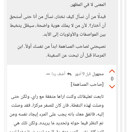
المعنى لا في المظهر.
فبدلًا من أن نسأل كيف نختار، نسأل من أنا حتى أستحق
أن أختار؟. لأن من لا يملك هوية واضحة، سيظل يتخبط
بين المواصفات والأولويات إلى الأبد.
نصيحتي لصاحب المساهمة ابدأ من نفسك أولاً. ابنِ
المرساة قبل أن تبحث عن السفينة.
مجهول
أضف ردا
قبل 9 أشهر
0
[صاحب المساهمة]
تابعت تعليقاتك وكنت اراها متفقة مع راي، ولكن حتى
وصلت لهذه النقطة، فان كان للصفر مركزا، فقد وصلت
إليه، فاتفق معك بانه يجب على المرء إيجاد نفسه ومن
ثم النظر فيما حوله وتحديد ما يريده، ولكن تلك هي