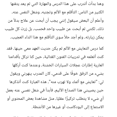
وهنا بدأت أتدرب على هذا الدرس والمهارة التي لم يعد يتقنها
الكثير من الناس: التأقلم مع الألم وتجنبه، وشغل النفس عنه،
وأعلم أن البعض سيقول إنني يجب أن أبحث عن علاج بدلاً من
ذلك، لكنني لم أبحث عن طبيب واحد فحسب، بل زرت كل طبيب
يمكن زيارته، ولم أجد حلاً سوى التأقلم مع هذا الداء العجيب،
كما درس التعايش مع الألم لم يكن حديث العهد معي حينها، فقد
كنت أتعلمه في تدريبات الفنون القتالية، حين كنا نركل بأقدامنا
العارية إطارات عجلات السيارات الخشنة، وعندما كنت أركلها
بشيء من الرفق خوفًا على قدمي، كان المدرب ينهرني ويقول
لي: "تعايش مع ألمك ولا تهرب منه"، هذه العبارة كنت أتذكرها
حين يصيبني هذا الصداع الأليم، فأبدأ في شغل نفسي عنه بعمل
أي شيء لا يتطلب تركيزًا عقليًا، مثل مشاهدة بعض المحتوى أو
الاستماع إلى البودكاست أو غيرها من الأنشطة.