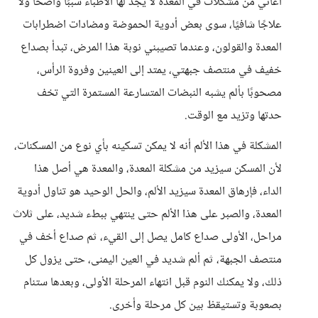
أعاني من مشكلات في المعدة لا يجد لها الأطباء سببًا واضحًا ولا
علاجًا شافيًا، سوى بعض أدوية الحموضة ومضادات اضطرابات
المعدة والقولون، وعندما تصيبني نوبة هذا المرض، تبدأ بصداع
خفيف في منتصف جبهتي، يمتد إلى العينين وفروة الرأس،
مصحوبًا بألم يشبه النبضات المتسارعة المستمرة التي تخف
حدتها وتزيد مع الوقت.
المشكلة في هذا الألم أنه لا يمكن تسكينه بأي نوع من المسكنات،
لأن المسكن سيزيد من مشكلة المعدة، والمعدة هي أصل هذا
الداء، فإرهاق المعدة سيزيد الألم، والحل الوحيد هو تناول أدوية
المعدة، والصبر على هذا الألم حتى ينتهي ببطء شديد، على ثلاث
مراحل، الأولى صداع كامل يصل إلى القيء، ثم صداع أخف في
منتصف الجبهة، ثم ألم شديد في العين اليمنى، حتى يزول كل
ذلك، ولا يمكنك النوم قبل انتهاء المرحلة الأولى، وبعدها ستنام
بصعوبة وتستيقظ بين كل مرحلة وأخرى.