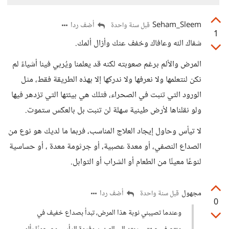
Seham_Sleem
أضف ردا
قبل سنة واحدة
1
شفاك الله وعافاك وخفف عنك وأزال ألمك.
المرض والألم برغم صعوبته لكنه قد يعلمنا ويُربي فينا أشياءً لم
نكن لنتعلمها ولا نعرفها ولا ندركها إلا بهذه الطريقة فقط، مثل
الورود التي تنبت في الصحراء، فتلك هي بيئتها التي تزدهر فيها
ولو نقلناها لأرض طينية سهلة لن تنبت بل بالعكس ستموت.
لا تيأس وحاول إيجاد العلاج المناسب، فربما ما لديك هو نوع من
الصداع النصفي، أو معدة عصبية، أو جرثومة معدة ، أو حساسية
لنوعًا معينًا من الطعام أو الشراب أو التوابل.
مجهول
أضف ردا
قبل سنة واحدة
0
وعندما تصيبني نوبة هذا المرض، تبدأ بصداع خفيف في