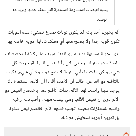
منتصف جبهتي، يمتد إلى العينين وفروة الرأس، مصحوبًا بألم
يشبه النبضات المتسارعة المستمرة التي تخف حدتها وتزيد مع
الوقت.
ألم يخبرك أحد بأنه قد يكون نوبات صداع نصفي؟ هذه النوبات
تكون قوية جدا ولا يصلح معها أي مسكنات، لها أدوية خاصة بها
لدي تجربة مشابهة نوعا ما، وبالفعل مررت على كافة التخصصات
ولمدة عشر سنوات وحتى الآن وأنا بنفس الدوامة، جربت كل
شيء، ولكن وقت ما تأتي النوبة لا ينفع دواء ولا أي شيء، فكرت
بالتأقلم مع المرض، طالما أن الأطباء أقروا أن الأمور مستقرة ولا
يوجد سببا واضحا لهذا الألم، بدأت أتأقلم معه باختصار العيش مع
الألم دون أن تعيش للألم، وهي ليست سهلة، وأصبحت أراقبه
وانتبه للمحفزات بحيث أتجنب قسوة الألم، فالصبر ليس سكونا
بل تمرين أجريه لنتعايش مع ذلك