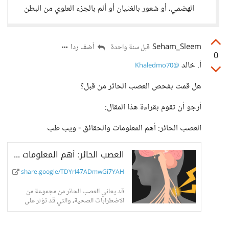
الهضمي، أو شعور بالغثيان أو ألم بالجزء العلوي من البطن
Seham_Sleem
أضف ردا
قبل سنة واحدة
0
أ. خالد
@Khaledmo70
هل قمت بفحص العصب الحائر من قبل؟
أرجو أن تقوم بقراءة هذا المقال:
العصب الحائر: أهم المعلومات والحقائق - ويب طب
العصب الحائر: أهم المعلومات والحقائق
share.google/TDYrI47ADmwGi7YAH
قد يعاني العصب الحائر من مجموعة من
الاضطرابات الصحية، والتي قد تؤثر على
العديد من الوظائف الحيوية في الجسم، فما
هي؟