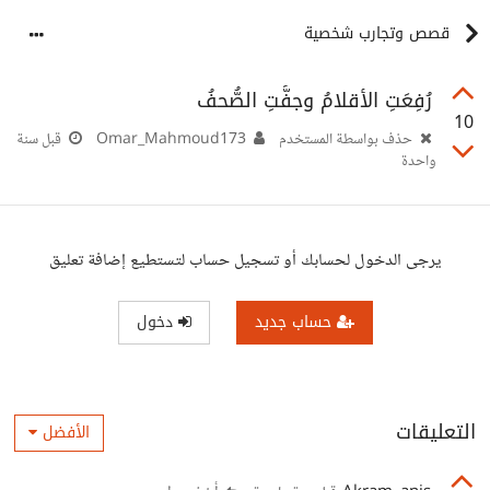
قصص وتجارب شخصية
رُفِعَتِ الأقلامُ وجفَّتِ الصُّحفُ
10
حذف بواسطة المستخدم
Omar_Mahmoud173
قبل سنة
واحدة
يرجى الدخول لحسابك أو تسجيل حساب لتستطيع إضافة تعليق
حساب جديد
دخول
التعليقات
الأفضل