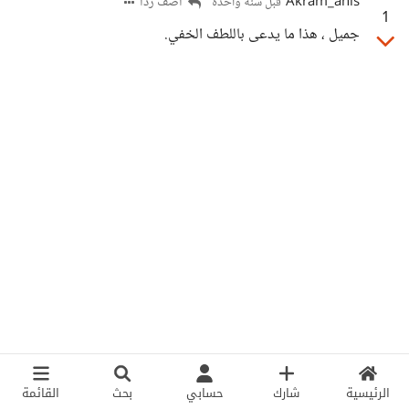
Akram_anis
أضف ردا
قبل سنة واحدة
1
جميل ، هذا ما يدعى باللطف الخفي.
الرئيسية
شارك
حسابي
بحث
القائمة