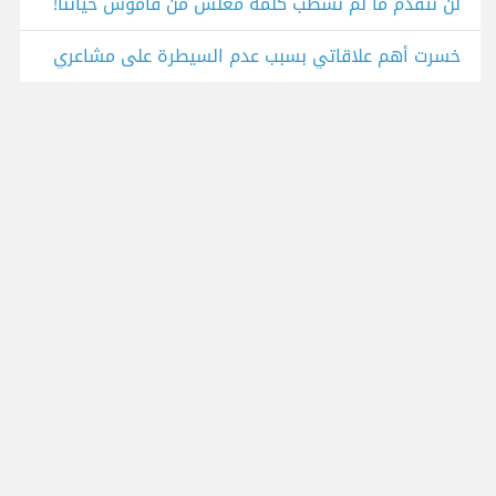
لن نتقدم ما لم نشطب كلمة معلش من قاموس حياتنا!
خسرت أهم علاقاتي بسبب عدم السيطرة على مشاعري