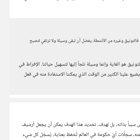
به.. فالتوثيق وغيره من الأنشطة، يفضل أن تبقى وسيلة ولا ترتقي لتصبح
لتوثيق هو الغاية وإنما وسيلة نلجأ إليها لتسهيل حياتنا. الإفراط في
يضيع علينا الكثير من الوقت الذي يمكننا الاستفادة منه في فعل
يس سبباً بذاته، بل لهدف، تحديد هذا الهدف يمكن أن يجعل أرشيف
م عنه، سجلّات أيّ حكومة في العالم تُحفظ بعناية، يُسجّل كل شيء