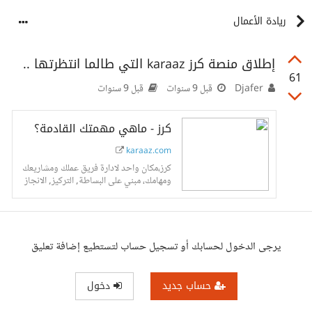
ريادة الأعمال
إطلاق منصة كرز karaaz التي طالما انتظرتها ..
61
Djafer
قبل 9 سنوات
قبل 9 سنوات
كرز - ماهي مهمتك القادمة؟
karaaz.com
كرز،مكان واحد لادارة فريق عملك ومشاريعك
ومهامك، مبني على البساطة, التركيز, الانجاز
وسهولة التواصل
يرجى الدخول لحسابك أو تسجيل حساب لتستطيع إضافة تعليق
حساب جديد
دخول