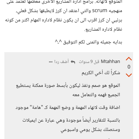
المتوقع لانهائه. برامج اداره المشاريع الاخرى معظمها تعتمد على
منهجيه scrum والتي اعتقد ان كرز لايطبقها بشكل فعلي٫
برئيي ان كرز اقرب الى ان يكون نظام لاداره المهام اكثر من كونه
نظام لاداره المشاريع.
بدايه جميله واتمنى لكم التوفيق ^ـ^
Mtahhan
أضف ردا
قبل 9 سنوات
0
شكراً لك أخي الكريم
الموقع هو صمم ونفذ ليكون بأبسط صورة ممكنة يستطيع
الجميع فهمه والتعامل معه
اضافة وقت لانهاء المهمة و وضع المهمة كـ "هامة" موجود
بالنسبة للتقارير أيضاً موجودة وهي عبارة عن ايميلات
وستصلك بشكل يومي واسبوعي