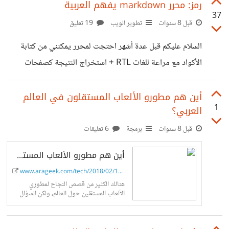
رمز: محرر markdown يفهم العربية
37
قبل 8 سنوات
تطوير الويب
19 تعليق
السلام عليكم قبل عدة أشهر احتجت لمحرر يمكنني من كتابة
الأكواد مع مراعة للغات RTL + استخراج النتيجة كصفحات
html جاهزة لاستخدام ولذى قمت بعمل على محرر بهذه
المواصفات، بعد عمل متقطع لعدة أشهر وكثير من تعديلات هنا
أين هم مطورو الألعاب المستقلون في العالم
1
العربي؟
وهناك (قمت بتغير التصميم والأكواد 3 مرات) أخيراً انهيته بشكل
نهائي :) *رمز* محرر markdown *يفهم العربية* ويتيح
قبل 8 سنوات
برمجة
6 تعليقات
استخراج النتيجة كمستندات نصية .txt وكصفحات html،
أين هم مطورو الألعاب المستقلون في العالم العربي؟
حاولت إتاحة استخراج كمستند pdf عبر jspdf ولاكنها لاتدعم
www.arageek.com/tech/2018/02/12/...
لغة العربية! الرابظ: https://ramz.netlify.com/ لمن يرغب
هنالك الكثير من قصص النجاح لمطوري
بمساهمة بالتطوير
الألعاب المستقلين حول العالم، ولكن السؤال
هنا أين مطوروا الألعاب العرب من ذلك؟ ولماذا
لاتوجد صناعة ألعاب حقيقية في...