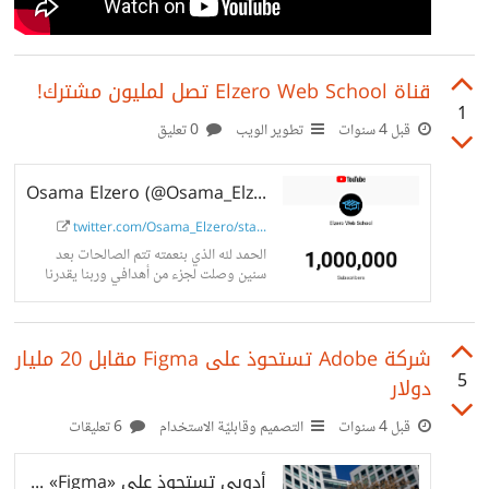
قناة Elzero Web School تصل لمليون مشترك!
1
قبل 4 سنوات
تطوير الويب
0 تعليق
Osama Elzero (@Osama_Elzero) on X
twitter.com/Osama_Elzero/sta...
الحمد لله الذي بنعمته تتم الصالحات بعد
سنين وصلت لجزء من أهدافي وربنا يقدرنا
<3
شركة Adobe تستحوذ على Figma مقابل 20 مليار
5
دولار
قبل 4 سنوات
التصميم وقابليّة الاستخدام
6 تعليقات
أدوبي تستحوذ على «Figma» مقابل 20 مليار دولار