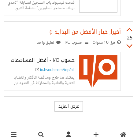
فتحت فيسبوك باب التسجيل لمسابقة "تحدي
بوتات ماسنجر للمطورين" لمنطقة الشرق
الأوسط وأفريقيا، والتي يحصل فيها كل فريق
فائز على جائزة نقدية وأشهر من التدريب في
برنامج الإرشاد بفيسبوك.
أخيرا, خيار الأفضل من البداية :)
25
قبل 10 سنوات
حسوب I/O
تعليق واحد
حسوب I/O - أفضل المساهمات
io.hsoub.com/top/all
يمكنك هنا طرح ومناقشة الأفكار والقضايا
التقنية والعلمية والمشاركة في العديد من
المجتمعات المختلفة.