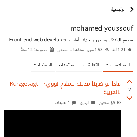
الرئيسية
mohamed youssouf
مصمم UX/UI ومطور واجهات أمامية Front-end web developer
1.21 ألف
1.53 مليون مشاهدات المحتوى
عضو منذ
12 سنةً
المساهمات
التعليقات
المجتمعات
المفضلة
ماذا لو ضربنا مدينة بسلاحٍ نووي؟ - Kurzgesagt -
2
بالعربية
قبل سنتين
فيديو
4 تعليقات