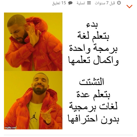
Navigation * خبرة باستخدام Git و Github / Gitlab *
قبل 7 سنوات
تسلية
15 تعليق
خبرة بتعامل مع APIs * قدرة على كتابة كود نظيف وموثق
(**مهم جدًا**) إذا كنت تعتقد أنك شخص المناسب فرجاء
إرسال معرض أعمالك وحسابك على Github (إن وجد) إلى
mohamedyoussoufali[at]gmail.com