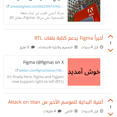
amwalalghad.com/2022/09/15/%D8%A...
شركة أدوبي تفترب من إبرام صفقة
للاستحواذ على شركة «Figma» مقابل 20
مليار دولار.. فيجما شركة ناشئة لبرامج
التصميم السحابية
أخيراً Figma يدعم كتابة بلغات RTL
1
قبل 4 سنوات
التصميم وقابليّة الاستخدام
0 تعليق
Figma (@figma) on X
twitter.com/figma/status/150...
It’s finally here: Figma and FigJam
now support right-to-left (RTL)
text 🥳 You can now type and
create in any RTL text, including
Arabic, Hebrew, and Urdu. Learn
أغنية البداية للموسم الأخير من Attack on titan
more: https://t.co/gJkEC8jESy
1
قبل 6 سنوات
الأنمي
4 تعليقات