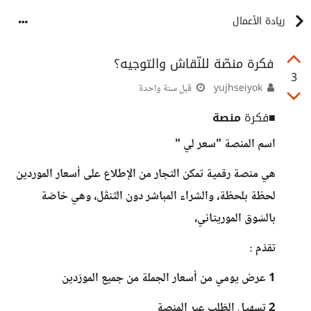
ريادة الأعمال
فكرة منصّة للنّقاش والتوجيه؟
3
yujhseiyok
قبل سنة واحدة
■فكرة
منصة
اسم المنصة "سعر لي "
هي منصة رقمية تمكن التجار من الإطلاع على أسعار الموردين
لحظة بلحظة، والشراء المباشر دون التّنقّل، وهي خاصّة
بالسّوق الموريتاني،
تقدّم :
1 عرض يومي من أسعار الجملة من جميع المورّدين
2 تسهيل الطّلب عبر المنصة