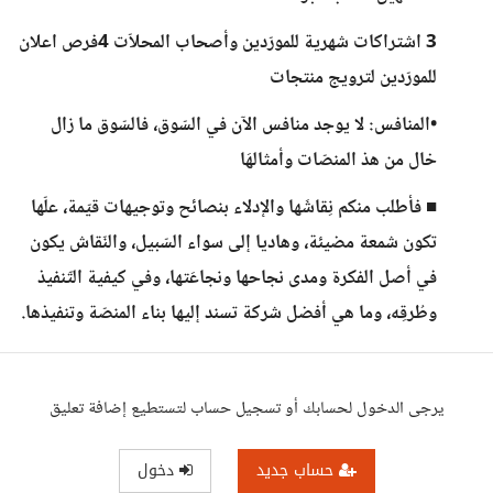
3 اشتراكات شهرية للمورّدين وأصحاب المحلاّت 4فرص اعلان
للمورّدين لترويج منتجات
•المنافس: لا يوجد منافس الآن في السّوق، فالسّوق ما زال
خال من هذ المنصّات وأمثالهَا
■ فأطلب منكم نِقاشَها والإدلاء بنصائح وتوجيهات قيّمة، علّها
تكون شمعة مضيئة، وهاديا إلى سواء السّبيل، والنّقاش يكون
في أصل الفكرة ومدى نجاحها ونجاعَتها، وفي كيفية التّنفيذ
وطُرقِه، وما هي أفضل شركة تسند إليها بناء المنصّة وتنفيذها.
يرجى الدخول لحسابك أو تسجيل حساب لتستطيع إضافة تعليق
حساب جديد
دخول