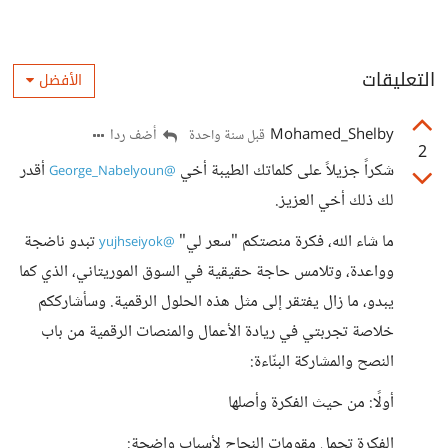
التعليقات
الأفضل
Mohamed_Shelby
أضف ردا
قبل سنة واحدة
2
شكراً جزيلاً على كلماتك الطيبة أخي
أقدر
@George_Nabelyoun
لك ذلك أخي العزيز.
ما شاء الله، فكرة منصتكم "سعر لي"
تبدو ناضجة
@yujhseiyok
وواعدة، وتلامس حاجة حقيقية في السوق الموريتاني، الذي كما
يبدو، ما زال يفتقر إلى مثل هذه الحلول الرقمية. وسأشارككم
خلاصة تجربتي في ريادة الأعمال والمنصات الرقمية من باب
النصح والمشاركة البنّاءة:
أولًا: من حيث الفكرة وأصلها
الفكرة تحمل مقومات النجاح لأسباب واضحة: