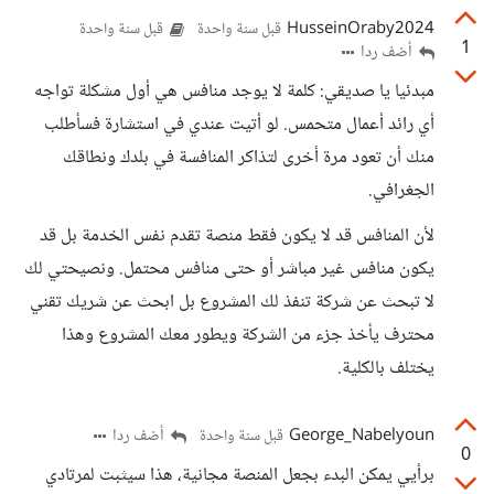
HusseinOraby2024
قبل سنة واحدة
قبل سنة واحدة
1
أضف ردا
مبدئيا يا صديقي: كلمة لا يوجد منافس هي أول مشكلة تواجه
أي رائد أعمال متحمس. لو أتيت عندي في استشارة فسأطلب
منك أن تعود مرة أخرى لتذاكر المنافسة في بلدك ونطاقك
الجغرافي.
لأن المنافس قد لا يكون فقط منصة تقدم نفس الخدمة بل قد
يكون منافس غير مباشر أو حتى منافس محتمل. ونصيحتي لك
لا تبحث عن شركة تنفذ لك المشروع بل ابحث عن شريك تقني
محترف يأخذ جزء من الشركة ويطور معك المشروع وهذا
يختلف بالكلية.
George_Nabelyoun
أضف ردا
قبل سنة واحدة
0
برأيي يمكن البدء بجعل المنصة مجانية، هذا سيثبت لمرتادي