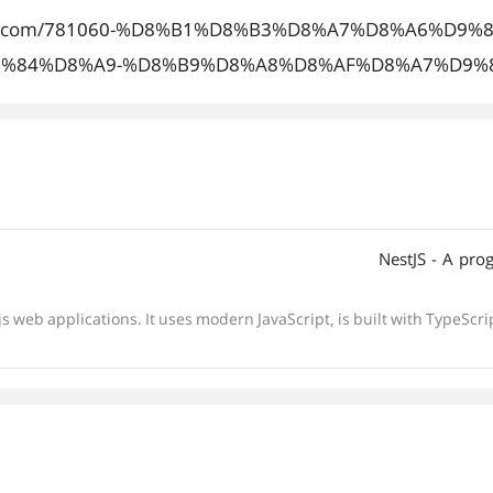
tisadi.com/781060-%D8%B1%D8%B3%D8%A7%D8%A6%
%84%D8%A9-%D8%B9%D8%A8%D8%AF%D8%A7%D9%
NestJS - A pro
.js web applications. It uses modern JavaScript, is built with TypeS