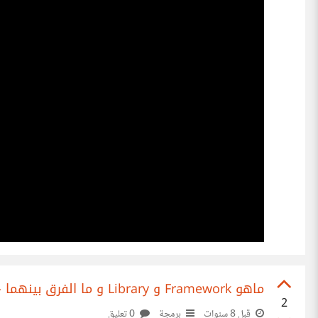
ماهو Framework و Library و ما الفرق بينهما - عبدالله الحزمي
2
قبل 8 سنوات
برمجة
0 تعليق