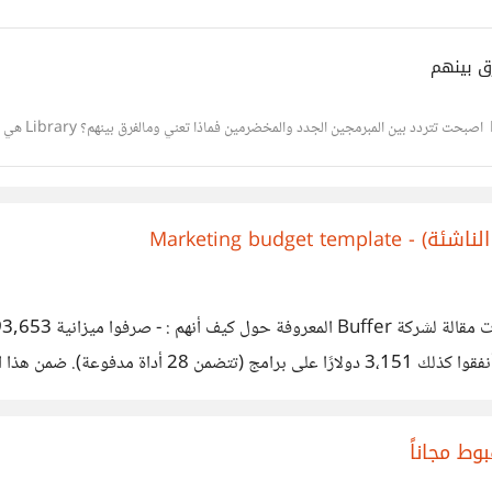
Marketing budg
الإعلانات. خُصصت 4000 دولار شهريًا (القيمة الإجمالية!
وط مجاناً