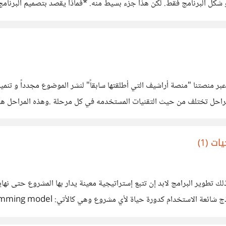
ءه و كيفية ترابطها مع بعضها البعض، ينتج
 منصتنا "منصة أراشيف التي أطلقتها سابقاً" لنشر الموضوع مجدداً و تنمية 
ت (1)
ك تطوير البرامج لابد إن تتبع إستراتيجية معينة يدار بها المشروع حتى نه
هندسة البرمجيات ب “. roject lifecycle