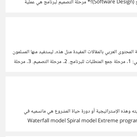
في كل زمان و مكان.* قد يظن البعض أن ما يقصد بالتصميم هو شكل البرنامج فقط. لكن هذا جزء بسيط منه. *فماذا يقصد بتصميم البرنامج (Software Design)؟* مرحلة التصميم لبرنامج هي عملية
المحتوى العربي بالمقالات المفيدة مثل هذه، ليستفيد منها المسلمون
في كل زمان و مكان.* يمر أي برنامج في عملية التطوير بعدة مراحل تختلف من حيث التقنيات المستخدمه في كل مرحلة .وهذه المراحل هي: 1. مرحلة جمع المتطلبات للبرنامج. 2. مرحلة التصميم. 3. مرحلة
ايته وهذه الإستراتيجية أو دورة حياة المشروع هي مانسميه في
p ” ويوجد عدة نماذج شائعة الاستخدام كدورة حياة لأي مشروع وهي كالأتي: Waterfall model Spiral model Extreme programming model