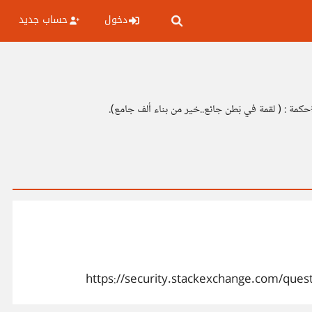
دخول
حساب جديد
كمة : ( لقمة في بَطن جائع..خير من بناء ألف جامع).