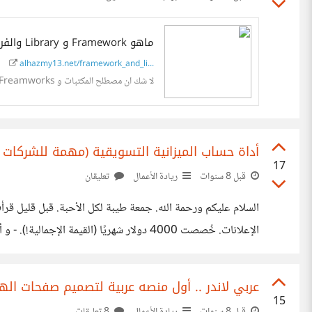
ماهو Framework و Library والفرق بينهم
alhazmy13.net/framework_and_li...
لا شك ان مصطلح المكتبات و Freamworks اصبحت تتردد بين المبرمجين الجدد والمخضرمين فماذا تعني ومالفرق بينهم؟ Library هي عبارة عن مجموعة من الاكواد والملفات كتبها مبرمجين...
أداة حساب الميزانية التسويقية (مهمة للشركات الناشئة) - et template
17
قبل 8 سنوات
ريادة الأعمال
تعليقان
أنفقتها و الايرادات (Revenue) و التي تهم كل فرد يود تأسيس شركته الناشئة. الأداة
عربي لاندر .. أول منصه عربية لتصميم صفحات الهب
15