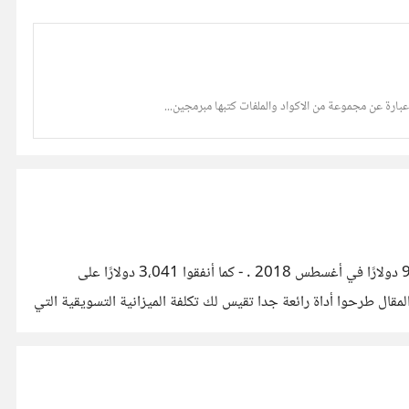
السلام عليكم ورحمة الله. جمعة طيبة لكل الأحبة. قبل قليل قرأت مقالة لشركة Buffer المعروفة حول كيف أنهم : - صرفوا ميزانية 93,653 دولارًا في أغسطس 2018 . - كما أنفقوا 3،041 دولارًا على
). - و أنفقوا كذلك 3،151 دولارًا على برامج (تتضمن 28 أداة مدفوعة). ضمن هذا المقال طرحوا أداة رائعة جدا تقيس لك تكلفة الميزانية التسويقية التي