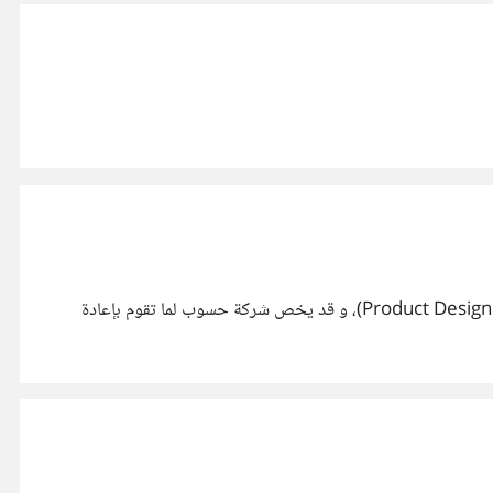
السلام عليكم، كيف حالكم؟ هل منكم من يعرف هذا المصطلح؟ وماذا يقصد به بالضبط! أظن أنه مهم لكل صاحب منتج و مصمم منتجات (Product Designer)، و قد يخص شركة حسوب لما تقوم بإعادة