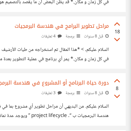
تحليلية لمتطلبات البرنامج لاختيار و بناء هيكل البرنامج و أجزا
مراحل تطوير البرامج في هندسة البرمجيات
18
قبل 8 سنوات
برمجة
4 تعليقات
السلام عليكم، > *هذا المقال تم استخراجه من طيات الأرشيف عبر
كتابة البرنامج. 4. مرحلة الاختبار. 5. المرحلة النهائية وهي مرحلة تسليم البرنامج وتنصيبه. وسوف تتناول
دورة حياة البرنامج أو المشروع في هندسة البرمجيا
8
قبل 8 سنوات
برمجة
3 تعليقات
السلام عليكم. من البديهي أن مراحل تطوير أي مشروع بما في ذل
Iterative Approach طبعاً بما ان الاختيار بين هذه النماذج يعني اختيار خطة عمل ونمو لمشروعك فهو اختيار مهم جداً لضمان نجاح المشروع