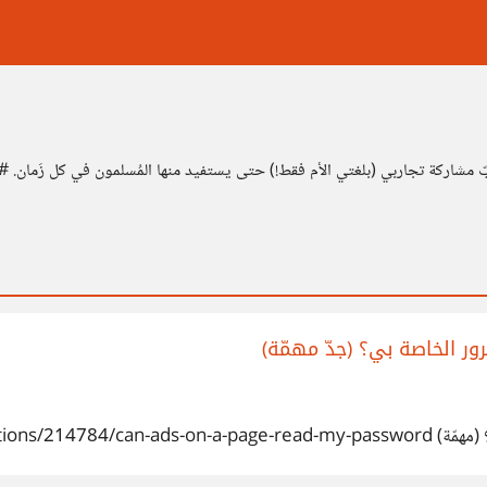
بّ مشاركة تجاربي (بلغتي الأم فقط!) حتى يستفيد منها المُسلمون في كل زَمان. #ح
ور الخاصة بي؟ (جدّ مهمّة)
https://security.s