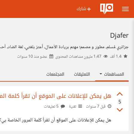
شارك
Djafer
جزائري مُسلم، مطور و مصمم؛ مهتم بريادة الأعمال، أعتز بلغتي، لغة الضاد، أح
1.4 ألف
1.47 مليون مشاهدات المحتوى
عضو منذ
10 سنوات
المساهمات
التعليقات
المجتمعات
هل يمكن للإعلانات على الموقع أن تقرأ كلمة المر
5
قبل 7 سنوات
تقنية
5 تعليقات
هل يمكن للإعلانات على الموقع أن تقرأ كلمة المرور الخاصة بي؟ (مهمّة) tackexchange.com/questions/214784/can-ads-on-a-page-read-my-password