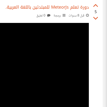
دورة تعلم MeteorJs للمبتدئين باللغة العربية.
5
قبل 8 سنوات
برمجة
0 تعليق