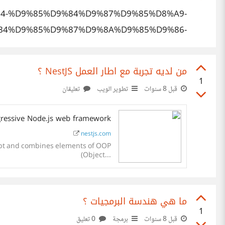
D9%84-%D9%85%D9%84%D9%87%D9%85%D8%A9-
84%D9%85%D9%87%D9%8A%D9%85%D9%86-
%D8%A7%D9%84%D8%A2%D8%BA%D8%A7/
من لديه تجربة مع اطار العمل NestJS ؟
1
قبل 8 سنوات
تطوير الويب
تعليقان
gressive Node.js web framework
nestjs.com
cript and combines elements of OOP
(Object...
ما هي هندسة البرمجيات ؟
1
قبل 8 سنوات
برمجة
0 تعليق