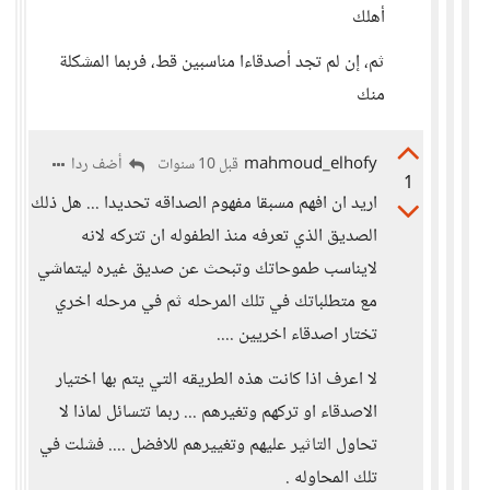
أهلك
ثم، إن لم تجد أصدقاءا مناسبين قط، فربما المشكلة
منك
mahmoud_elhofy
أضف ردا
قبل 10 سنوات
1
اريد ان افهم مسبقا مفهوم الصداقه تحديدا ... هل ذلك
الصديق الذي تعرفه منذ الطفوله ان تتركه لانه
لايناسب طموحاتك وتبحث عن صديق غيره ليتماشي
مع متطلباتك في تلك المرحله ثم في مرحله اخري
تختار اصدقاء اخريين ....
لا اعرف اذا كانت هذه الطريقه التي يتم بها اختيار
الاصدقاء او تركهم وتغيرهم ... ربما تتسائل لماذا لا
تحاول التاثير عليهم وتغييرهم للافضل .... فشلت في
تلك المحاوله .