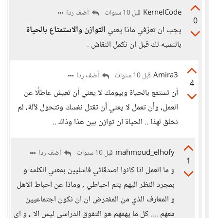
KernelCode
أضف ردا
قبل 10 سنوات
0
يجب ان تعرّفي ماذا يعني
التوازن والاستمتاع بالحياة
بالنسبه لك قبل ان نكمل النقاش .
Amira3
أضف ردا
قبل 10 سنوات
4
أن تستمع بالحياة وبيومك لا يعني أن تعيش عاطلًا عن
العمل، وأن تعمل لا يعني أن تقتل نفسك وتتحول لآلة، لم
نخلق لهذا .. الحياة أن توازن بين هذا وذاك ..
mahmoud_elhofy
أضف ردا
قبل 10 سنوات
1
و ما العمل اذا كانوا اصدقائي فاشليين بمعني الكلمه و
بمجرد النظر اليهم يتم احباطي , وماذا عن احباط الاهل
و المعارف الذي من المفترض ان ان نكون اجتماعيين
معهم .... كل ما يهمهم هو التفوق الدراسي ليس الا , و اي