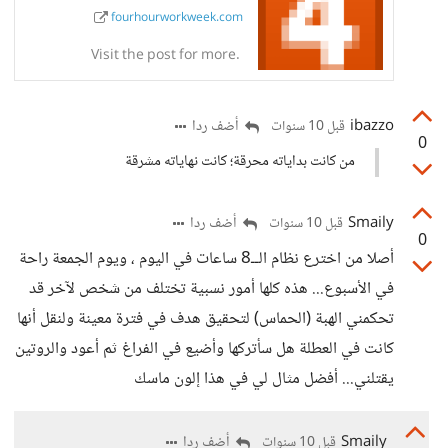
fourhourworkweek.com
Visit the post for more.
ibazzo
أضف ردا
قبل 10 سنوات
0
من كانت بداياته محرقة؛ كانت نهاياته مشرقة
Smaily
أضف ردا
قبل 10 سنوات
0
أصلا من اخترع نظام الــ8 ساعات في اليوم ، ويوم الجمعة راحة
في الأسبوع... هذه كلها أمور نسبية تختلف من شخص لآخر قد
تحكمني الهبة (الحماس) لتحقيق هدف في فترة معينة ولنقل أنها
كانت في العطلة هل سأتركها وأضيع في الفراغ ثم أعود والروتين
يقتلني... أفضل مثال لي في هذا إلون ماسك
Smaily
أضف ردا
قبل 10 سنوات