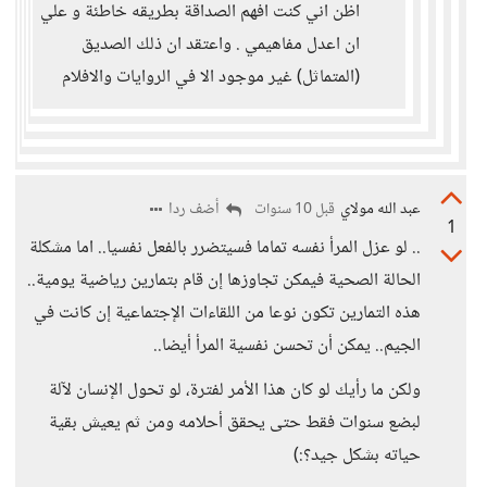
اظن اني كنت افهم الصداقة بطريقه خاطئة و علي
ان اعدل مفاهيمي . واعتقد ان ذلك الصديق
(المتماثل) غير موجود الا في الروايات والافلام
عبد الله مولاي
أضف ردا
قبل 10 سنوات
1
.. لو عزل المرأ نفسه تماما فسيتضرر بالفعل نفسيا.. اما مشكلة
الحالة الصحية فيمكن تجاوزها إن قام بتمارين رياضية يومية..
هذه التمارين تكون نوعا من اللقاءات الإجتماعية إن كانت في
الجيم.. يمكن أن تحسن نفسية المرأ أيضا..
ولكن ما رأيك لو كان هذا الأمر لفترة، لو تحول الإنسان لآلة
لبضع سنوات فقط حتى يحقق أحلامه ومن ثم يعيش بقية
حياته بشكل جيد؟:)