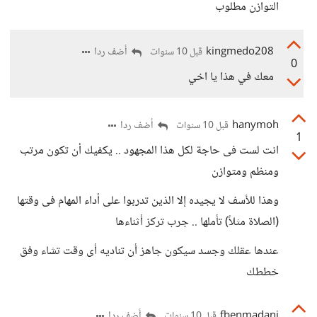
التوازن مطلوب
kingmedo208
أضف ردا
قبل 10 سنوات
0
معك في هذا يا اخي
hanymoh
أضف ردا
قبل 10 سنوات
1
انت لست فى حاجة لكل هذا المجهود .. يكفيك أن تكون مرتب
ومنظم ومتوازن
وهذا للأسف لا يجيده إلا الذين تدربوا على أداء المهام فى وقتها
(الصلاة مثلاً) تأملها .. جرب تركز أثناءها
عندها عقلك وجسد سيكون جاهز أن تناديه أى وقت تشاء وفق
خططك
fbenmadani
أضف ردا
قبل 10 سنوات