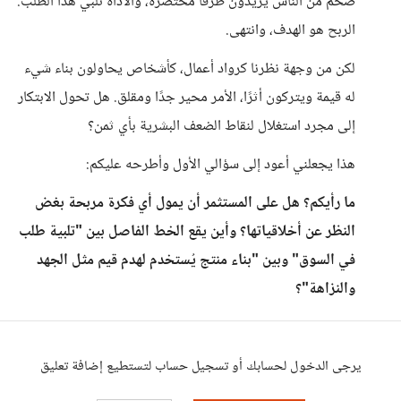
ضخم من الناس يريدون طرقًا مختصرة، والأداة تلبي هذا الطلب.
الربح هو الهدف، وانتهى.
لكن من وجهة نظرنا كرواد أعمال، كأشخاص يحاولون بناء شيء
له قيمة ويتركون أثرًا، الأمر محير جدًا ومقلق. هل تحول الابتكار
إلى مجرد استغلال لنقاط الضعف البشرية بأي ثمن؟
هذا يجعلني أعود إلى سؤالي الأول وأطرحه عليكم:
ما رأيكم؟ هل على المستثمر أن يمول أي فكرة مربحة بغض
النظر عن أخلاقياتها؟ وأين يقع الخط الفاصل بين "تلبية طلب
في السوق" وبين "بناء منتج يُستخدم لهدم قيم مثل الجهد
والنزاهة"؟
يرجى الدخول لحسابك أو تسجيل حساب لتستطيع إضافة تعليق