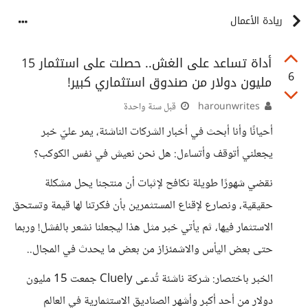
ريادة الأعمال
أداة تساعد على الغش.. حصلت على استثمار 15
6
مليون دولار من صندوق استثماري كبير!
harounwrites
قبل سنة واحدة
أحيانًا وأنا أبحث في أخبار الشركات الناشئة، يمر عليّ خبر
يجعلني أتوقف وأتساءل: هل نحن نعيش في نفس الكوكب؟
نقضي شهورًا طويلة نكافح لإثبات أن منتجنا يحل مشكلة
حقيقية، ونصارع لإقناع المستثمرين بأن فكرتنا لها قيمة وتستحق
الاستثمار فيها، ثم يأتي خبر مثل هذا ليجعلنا نشعر بالفشل! وربما
حتى بعض اليأس والاشمئزاز من بعض ما يحدث في المجال..
الخبر باختصار: شركة ناشئة تُدعى Cluely جمعت 15 مليون
دولار من أحد أكبر وأشهر الصناديق الاستثمارية في العالم