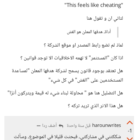
"This feels like cheating"
لتاتي ان و تقول هنا
أداة، هدفها المعلن هو الغش
لماذ لم تضع رابط المصدر او موقع الشركة ؟
اذا كان "المستثمر" لا تهمه الاخلاقيات الا توجد قوانين ؟
هل تعتقد بوجود قانون يسمح لشركة هدفها المعلن "لمساعدة
المستخدمين على "الغش" في كل شيء"
هل التضليل هنا هو " محاولة لبناء شيء له قيمة ويتركون أثرًا"
هل هذا الاثر الذي تريد تركه ؟
harounwrites
أضف ردا
قبل سنة واحدة
-1
شككتني في مشاركتي، فبحثت قليلا في الموضوع، وسألت