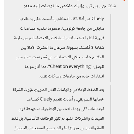
شات جي بي تي، وإليك ملخص ما توصلت إليه معه:
Cluely هي أداة ذكاء اصطناعي تأسست على يد طلاب
سابقين من جامعة كولومبيا، صمموها لتقديم مساعدات
فورية أثناء الامتحانات والمقابلات والاجتماعات، عبر طبقة
شفافة لا تُكتشف بسهولة. سرعان ما انتشرت الأداة بين
الطلاب، خاصة خلال الامتحانات عن بُعد، تحت شعار مثير
للجدل: "Cheat on everything"، مما أثار موجة
انتقادات حادة من جامعات وشركات تقنية.
بعد الضغط الإعلامي واتهامات الغش الصريح، غيّرت الشركة
خطابها التسويقي، وأعادت تقديم Cluely كمساعد
اجتماعات ذكي يهدف لتحسين الإنتاجية، مستهدفة فرق
المبيعات والشركات. لكنها لم تغيّر الوظائف الأساسية، بل فقط
اللغة والتسويق. ميزاتها ما زالت تسمح للمستخدم بالحصول