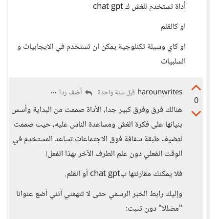
أداة تستخدم للغش ك chat gpt
او كالقلم
او كاي وسيلة تكنلوجية يمكن ان تستخدم في الايجابيات و
السلبيات
harounwrites
أضف ردا
قبل سنة واحدة
0
هنالك فرق وفرق كبير جدا، الأداة صممت من البداية وأسس
بنيانها على فكرة الغش ومساعدة الناس عليه، حيث صممت
لتضيف طبقة شفافة فوق الاجتماعات تساعد المستخدم في
الوقت الفعلي دون علم الطرف الآخر بهذا الفعل!
فلا يمكنك مقارنتها بchat gpt أو القلم.
وإليك رابط الخبر الرسمي حتى لا تتهمني أنني أضع عنوانا
"مضللا" دون تثبت: