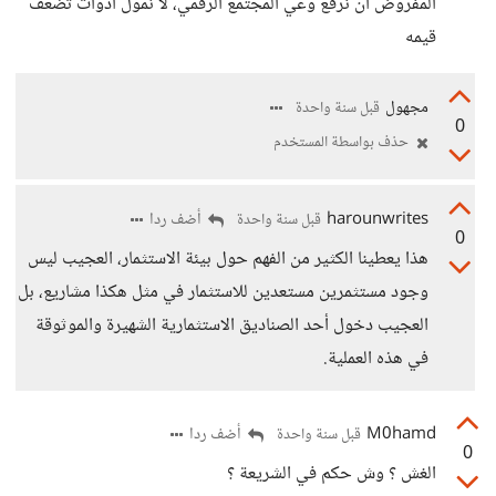
المفروض أن نرفع وعي المجتمع الرقمي، لا نمول أدوات تضعف
قيمه
مجهول
قبل سنة واحدة
0
حذف بواسطة المستخدم
harounwrites
أضف ردا
قبل سنة واحدة
0
هذا يعطينا الكثير من الفهم حول بيئة الاستثمار، العجيب ليس
وجود مستثمرين مستعدين للاستثمار في مثل هكذا مشاريع، بل
العجيب دخول أحد الصناديق الاستثمارية الشهيرة والموثوقة
في هذه العملية.
M0hamd
أضف ردا
قبل سنة واحدة
0
الغش ؟ وش حكم في الشريعة ؟