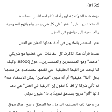
(a16z).
مهمة هذه الشركة؟ تطوير أداة ذكاء اصطناعي لمساعدة
المستخدمين على "الغش" في كل شيء؛ من واجباتهم المدرسية
والجامعية إلى مهامهم في العمل.
نعم.. استثمار بالملايين في أداة، هدفها المعلن هو الغش.
عندما قرأت هذا، تذكرت كل النقاشات التي خضتها مع شريكي
"محمد" ومع المستثمرين والمستشارين... حول esooq، وكيف
كنا نبحث عن القيمة الحقيقية التي نقدمها للمستخدم. هل منتجنا
يحل "ألمًا" حقيقيًا؟ أم أنه مجرد "فيتامين" يمكن الاستغناء عنه؟
ثم تأتي شركة Cluely لتقول إن "الرغبة في الغش" هي بحد
ذاتها "ألم" مربح يستحق تمويلًا بـ 15 مليون دولار.
من وجهة نظر المستثمر الباردة، ربما المنطق واضح: هناك سوق