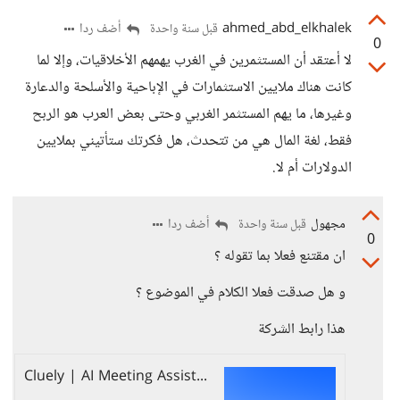
ahmed_abd_elkhalek
أضف ردا
قبل سنة واحدة
0
لا أعتقد أن المستثمرين في الغرب يهمهم الأخلاقيات، وإلا لما
كانت هناك ملايين الاستثمارات في الإباحية والأسلحة والدعارة
وغيرها، ما يهم المستثمر الغربي وحتى بعض العرب هو الربح
فقط، لغة المال هي من تتحدث، هل فكرتك ستأتيني بملايين
الدولارات أم لا.
مجهول
أضف ردا
قبل سنة واحدة
0
ان مقتنع فعلا بما تقوله ؟
و هل صدقت فعلا الكلام في الموضوع ؟
هذا رابط الشركة
Cluely | AI Meeting Assistant, Sales AI, Note Taker, & Live Transcripts