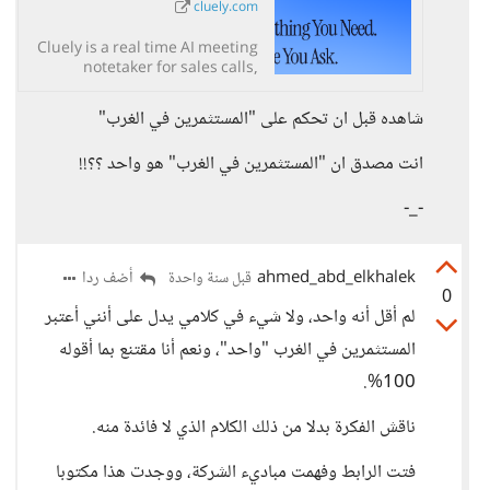
cluely.com
Cluely is a real time AI meeting
notetaker for sales calls,
transcription, and summaries,
designed as an undetectable AI
شاهده قبل ان تحكم على "المستثمرين في الغرب"
assistant during meetings.
انت مصدق ان "المستثمرين في الغرب" هو واحد ؟؟!!
-_-
ahmed_abd_elkhalek
أضف ردا
قبل سنة واحدة
0
لم أقل أنه واحد، ولا شيء في كلامي يدل على أنني أعتبر
المستثمرين في الغرب "واحد"، ونعم أنا مقتنع بما أقوله
100%.
ناقش الفكرة بدلا من ذلك الكلام الذي لا فائدة منه.
فتت الرابط وفهمت مباديء الشركة، ووجدت هذا مكتوبا