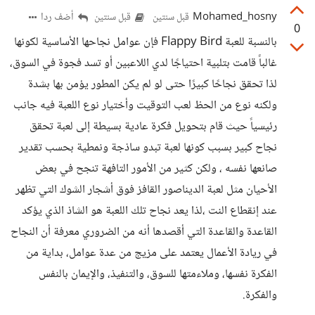
Mohamed_hosny
أضف ردا
قبل سنتين
قبل سنتين
0
بالنسبة للعبة Flappy Bird فإن عوامل نجاحها الأساسية لكونها
غالباً قامت بتلبية احتياجًا لدي اللاعبين أو تسد فجوة في السوق،
لذا تحقق نجاحًا كبيرًا حتى لو لم يكن المطور يؤمن بها بشدة
ولكنه نوع من الحظ لعب التوقيت وأختيار نوع اللعبة فيه جانب
رئيسياً حيث قام بتحويل فكرة عادية بسيطة إلى لعبة تحقق
نجاح كبير بسبب كونها لعبة تبدو ساذجة ونمطية بحسب تقدير
صانعها نفسه ، ولكن كثير من الأمور التافهة تنجح في بعض
الأحيان مثل لعبة الديناصور القافز فوق أشجار الشوك التي تظهر
عند إنقطاع النت ،لذا يعد نجاح تلك اللعبة هو الشاذ الذي يؤكد
القاعدة والقاعدة التي أقصدها أنه من الضروري معرفة أن النجاح
في ريادة الأعمال يعتمد على مزيج من عدة عوامل، بداية من
الفكرة نفسها، وملاءمتها للسوق، والتنفيذ، والإيمان بالنفس
والفكرة.