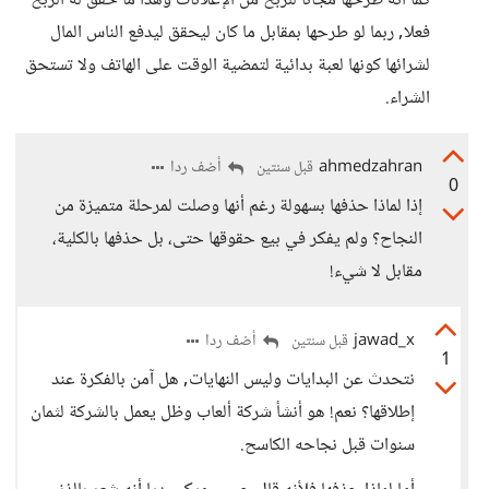
كما أنه طرحها مجانا للربح من الإعلانات وهذا ما حقق له الربح
فعلا, ربما لو طرحها بمقابل ما كان ليحقق ليدفع الناس المال
لشرائها كونها لعبة بدائية لتمضية الوقت على الهاتف ولا تستحق
الشراء.
ahmedzahran
أضف ردا
قبل سنتين
0
إذا لماذا حذفها بسهولة رغم أنها وصلت لمرحلة متميزة من
النجاح؟ ولم يفكر في بيع حقوقها حتى، بل حذفها بالكلية،
مقابل لا شيء!
jawad_x
أضف ردا
قبل سنتين
1
نتحدث عن البدايات وليس النهايات, هل آمن بالفكرة عند
إطلاقها؟ نعم! هو أنشأ شركة ألعاب وظل يعمل بالشركة لثمان
سنوات قبل نجاحه الكاسح.