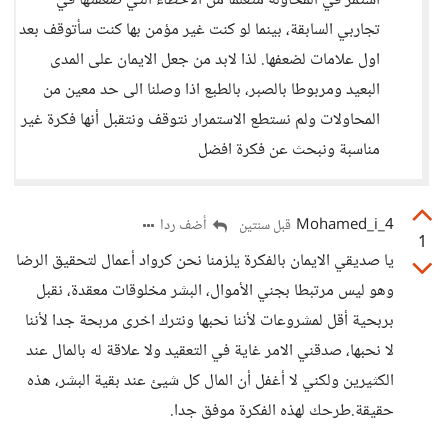
استمر في المحاولة متعلما من الاخطاء التي ضعفتها في
تجاربي السابقة، بينما لو كنت غير مؤمن بها كنت سأتوقف بعد
اول علامات لضعفها. لذا لابد من جعل الايمان على المدى
البعيد ومربوطا بالصبر، بالطبع اذا وصلنا الى حد معين من
المحاولات ولم نستطع الاستمرار نتوقف ونتقبل أنها فكرة غير
مناسبة ونبحث عن فكرة افضل
Mohamed_i_4
أضف ردا
قبل سنتين
1
يا صديقي الايمان بالفكرة يلزمنا نحن كرواد أعمال لتحقيق الرضا
وهو ليس مرتبطا بجني الأموال، البشر مخلوقات معقدة، نقبل
بربحية أقل لمشروعات لأننا نحبها ونترك اخرى مربحة جدا لأننا
لا نحبها، صدقني الامر غاية في التعقيد ولا علاقة له بالمال عند
الكثيرين ولكني لا أغفل أن المال كل شيئ عند بقية البشر، هذه
حقيقة.طرحك لهذه الفكرة موفق جدا.