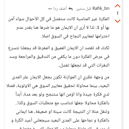
Rafik_bn
أضف ردا
قبل سنتين
1
الفكرة غير المناسبة كانت ستفشل في كل الأحوال سواء آمن
بها أو لا، لذا لا أرى ان الايمان هو ما ضرها هنا بقدر عدم
احترامها لمعايير النجاح في السوق اصلا.
لكنك قد تقصد ان الايمان العميق و المفرط قد يجعلنا نتسرع
في عرض الفكرة دون ما يكفي من التدقيق والمراجعة وسد
الثغرات التي قد تجعلها تفشل،
من وجهة نظري ان الموازنة تكون بجعل الايمان علر المدى
البعيد، بينما محاولة تحقيق معايير السوق هي الاولوية، فمثلا
لدي فكرة جيدة وانا اؤمن انها ستنجح ولو بعد مدة، أبدأ
بالفكرة محاولا جعلها تتناسب مع متطلبات السوق وكذا..
ولنقل مثلا ان النتيجة كانت سيئة او ضعيفة، هنا ايماني
بالفكرة و نجاحها على المدى البعيد سيجعلني أعيد الكرة و