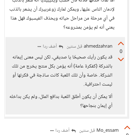
أما لماذا حذفها فلأنه قال حسب ويكيبيديا أنه شعر بالذنب
لإدمان الناس عليها, ويمكن لمارك زوغربيرك أن يشعر بالذنب
في أي مرحلة من مراحل حياته ويحذف الفيسبوك فهل هذا
يعني أنه لم يؤمن بمشروعه؟
ahmedzahran
أضف ردا
قبل سنتين
0
قد يكون رأيك صحيحًا يا صديقي، لكن ليس معنى إيمانه
بالشركة (كفكرة عامة) أنه يؤمن بكل منتج يخرج من تلك
الشركة. خاصة وأن تلك اللعبة كانت ساذجة في فكرتها أو
ليست احترافية.
ألا يمكن أن يكون أطلق اللعبة بدافع الملل، ولم يكن بداخله
أي إيمان بنجاحها؟
Mo_essam
أضف ردا
قبل سنتين