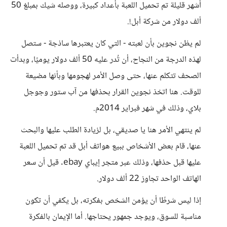
أشهر قليلة تم تحميل اللعبة بأعداد كبيرة، ووصله شيك بمبلغ 50
ألف دولار من شركة أبل!.
لم يظن نجوين بأن لعبته - التي كان يعتبرها ساذجة - ستصل
لهذه الدرجة من النجاح، أن تُدر عليه 50 ألف دولار يوميًا، وبدأت
الصحف تتكلم عنها، حتى وصل الأمر لهجومها وبأنها مضيعة
للوقت. هنا اتخذ نجوين القرار بحذفها من آب ستور وجوجل
بلاي، وذلك في شهر فبراير 2014م.
لم ينتهي الأمر هنا يا صديقي، بل لزيادة الطلب عليها والبحث
عنها، قام بعض الأشخاص ببيع هواتف أبل قد تم تحميل اللعبة
عليها قبل حذفها، وذلك عبر متجر إيباي ebay. قيل أن سعر
الهاتف الواحد تجاوز 22 ألف دولار.
إذا ليس شرطًا أن يؤمن الشخص بفكرته، بل يكفي أن تكون
مناسبة للسوق، ويوجد جمهور يحتاجها. أما الإيمان بالفكرة