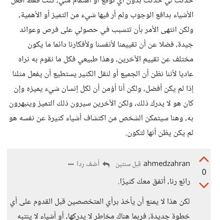
حدثت لي حدثت بدون أي توقع أو اهتمام مني، كنت فقط أفعل
الأشياء بدافع الوجوب ولم أر فيها شيء من التميز أو الأهمية،
ولكن انتهى الأمر بأن تتسبب في حصولي على فرص وعوائد
جيدة، فضلا عن أن تقييمنا لأنفسنا ولأفكارنا دائما ما يكون
مختلف عن تقييم الآخرين، وهذا طبيعي فكل ما نقوم به نراه
عاديا لأننا نظن أن الجميع أو لنقل الكثير يستطيع أن يفعل مثلنا
إذا لم يكن أفضل، ولكن أنا أؤمن أن لكل إنسان شيء يميزه وإن
كان هو لا يدرك ذلك، ولكن الآخرين سيرون ذلك التميز وينبهرون
به، وهنا سيتمكن الشخص من اكتشاف أشياء كثيرة عن نفسه هو
لم يكن يظن أنها لتكون.
ahmedzahran
أضف ردا
قبل سنتين
0
رائع رنا، أتفق معك كثيرًا.
لكن هذا لا يمنع أن يأخذ برأي المتخصصين قبل القدوم على أي
خطوة جديدة، فربما هناك مخاطر لا يدركها، أو أشياء لا ينتبه