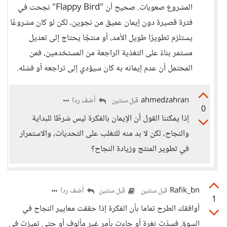
المشروع صعوبات. صحيح أن "Flappy Bird" نجحت في
فترة قصيرة دون إيمان عميق من نجوين، لكن لو كان مشروعًا
يستلزم تطويرًا طويل الأمد، أو منتجًا يحتاج إلى تعديل
مستمر بناءً على التغذية الراجعة من المستخدمين، فمن
المحتمل أن عدم إيمانه به كان سيؤدي إلى تراجعه أو فشله.
ahmedzahran
أضف ردا
قبل سنتين
0
إذا يمكننا القول أن الإيمان بالفكرة ليس شرطًا للبداية
والنجاح، لكن لا بد منه للتغلب على التحديات، والاستمرار
في تطوير المنتج وزيادة النجاح؟
Rafik_bn
أضف ردا
قبل سنتين
قبل سنتين
1
أوافقك الطرح تماما بأن الفكرة إذا حققت معايير النجاح في
السوق فسدّت ثغرة أو جاءت بأمر غير مألوف أو حتى تميزت في