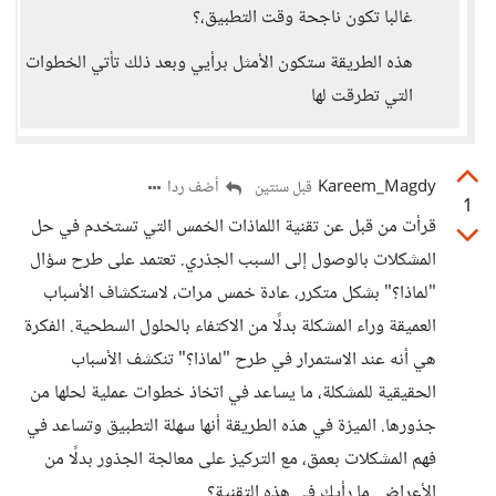
غالبا تكون ناجحة وقت التطبيق،؟
هذه الطريقة ستكون الأمثل برأيي وبعد ذلك تأتي الخطوات
التي تطرقت لها
Kareem_Magdy
أضف ردا
قبل سنتين
1
قرأت من قبل عن تقنية اللماذات الخمس التي تستخدم في حل
المشكلات بالوصول إلى السبب الجذري. تعتمد على طرح سؤال
"لماذا؟" بشكل متكرر، عادة خمس مرات، لاستكشاف الأسباب
العميقة وراء المشكلة بدلًا من الاكتفاء بالحلول السطحية. الفكرة
هي أنه عند الاستمرار في طرح "لماذا؟" تنكشف الأسباب
الحقيقية للمشكلة، ما يساعد في اتخاذ خطوات عملية لحلها من
جذورها. الميزة في هذه الطريقة أنها سهلة التطبيق وتساعد في
فهم المشكلات بعمق، مع التركيز على معالجة الجذور بدلًا من
الأعراض. ما رأيك في هذه التقنية؟