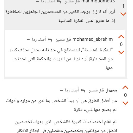
mahmoudmq03
أضف ردا
قبل سنتين
1
أرى أنه لا زال يوجد الكثير من المستثمرين الجاهزون للمخاطرة
إذا ما عثروا على الفكرة المناسبة
mohamed_ebrahim
أضف ردا
قبل سنتين
0
"الفكرة المناسبة"، المصطلح في حد ذاته يحمل تخوّف كبير
من المخاطرة! أراه نوعًا من التريث والحكمة التي تحدثت
عنها.
مجهول
أضف ردا
قبل سنتين
0
من أفضل الطرق هي أن يبدأ الشخص بما لدي من موارد وأدوات
ثم يصنع منها شيء فكرة
ثم تعلم اختصاصات كثيرة فالشخص الذي يعرف تخصصين
افضل من موظفين بتخصصين منفصلين في ابتكار الافكار