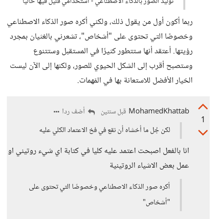
توليد الصور بالذكاء الاصطناعي - استخدامي قليل فيها حالياً
ربما أكون أول من يقول ذلك، ولكني أكره صور الذكاء الاصطناعي
وخصوصًا التي تحتوى على "أشخاص"، تشعرني بالغثيان بمجرد
رؤيتها. أعتقد أنها ستتطور كثيرًا في المستقبل وستتنوع
وستصبح أقرب إلى الشكل الحيوي للصور، ولكنها إلى الآن ليست
الخيار الأفضل للاستعانة بها في المَهمات.
MohamedKhattab
أضف ردا
قبل سنتين
1
لكن جُل ما أخشاه أن نقع في فخ الاعتماد الكلي عليه
انا بالفعل اصبحت اعتمد عليه كليا في كتابة اي شيء روتيني او
عمل بعض الاشياء الروتينية
أكره صور الذكاء الاصطناعي وخصوصًا التي تحتوى على
"أشخاص"