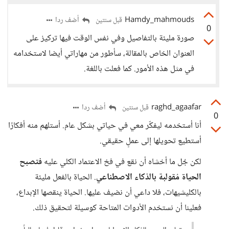
Hamdy_mahmouds
أضف ردا
قبل سنتين
0
صورة مليئة بالتفاصيل وفي نفس الوقت فيها تركيز على
العنوان الخاص بالمقالة، سأطور من مهاراتي أيضا لاستخدامه
في مثل هذه الأمور. كما فعلت باللغة.
raghd_agaafar
أضف ردا
قبل سنتين
0
أنا أستخدمه ليفكّر معي في حياتي بشكل عام. أستلهم منه أفكارًا
أستطيع تحويلها إلى عملٍ حقيقي.
لكن جُل ما أخشاه أن نقع في فخ الاعتماد الكلي عليه
فتصبح
الحياة مُقولبة بالذكاء الاصطناعي
. الحياة بالفعل مليئة
بالكليشيهات، فلا داعي أن نضيف عليها. الحياة ينقصها الإبداع،
فعلينا أن نستخدم الأدوات المتاحة كوسيلة لتحقيق ذلك.