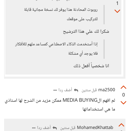
1
روبوت المحادثة هذا يوفر لك نسخة مجانية قابلة
للتركيب على موقعك
شكرا لك علي هذا الترشيح
إذا أستخدمت الذكاء الاصطناعي كمساعد ملهم لللأفكار
فلا يوجد أي مشكلة
انا شخصياً أفعل ذلك
ma2500
أضف ردا
قبل سنتين
0
لم افهم الMEDIA BUYING ممكن مزيد من الشرح لها استاذي
ما هي استخداماتها
MohamedKhattab
أضف ردا
قبل سنتين