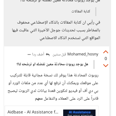
هل يوجد روبوت محادثة معين تفضله او ترشحه لنا؟
كتابة المقالات
في رأيي ان كتابة المقالات بالذكاء الإصطناعي محفوف
بالمخاطر بسبب تحديثات جوجل الأخيرة التي عاقبت فيها
المواقع التي تستخدم الذكاء الاصطناعي
Mohamed_hosny
أضف ردا
قبل سنتين
0
هل يوجد روبوت محادثة معين تفضله او ترشحه لنا؟
روبوت المحادثة هذا يوفر لك نسخة مجانية قابلة للتركيب
على موقعك ويمكنك أن ترفع لها أي عدد من ملفات الورد أو
بي دي أف أو فيديو لتكوين قعدة بيانات لدي الربوت ليصبح
قادراً على الرد على العملاء والتفاعل معهم
Aidbase - AI Assistance for your startup