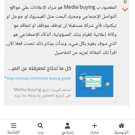
0
المقصود ب Media buying هو شراء الإعلانات علي مواقع
التواصل الإجتماعي ومحرك البحث مثل الفيسبوك او جوجل او
تيكتوك، فأي شركة مستقبلا لن توظف موظف او تتعاقد مع
وكالة إعلانية للقيام بتلك المسؤولية، الذكاء الإصطناعي هو
الذي سوف يقوم بكل شيء، وبدأت بشائر ذلك تحدث فعلا الآن،
افرأ تلك المقالة لمزيد من التفاصيل
كل ما تحتاج لمعرفته عن الميديا باينج Media buying
blog.mostaql.com/media-buying-guide
تساعد الميديا باينج Media Buying
على ترويج المحتوى وتسويقه، بما يزيد
العائد على الاستثمار من الأنشطة
التسويقية. فما هي وكيف تستفيد منها؟
الرئيسية
شارك
حسابي
بحث
القائمة