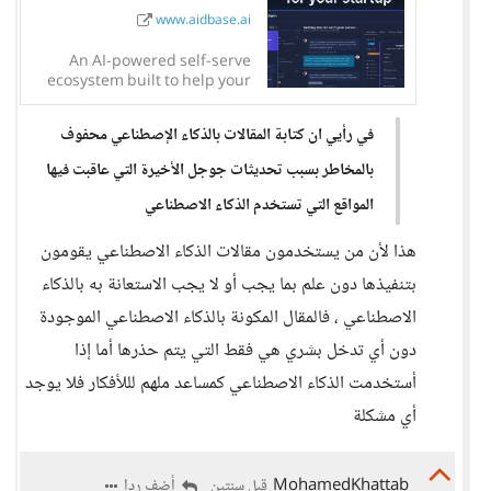
www.aidbase.ai
An AI-powered self-serve
ecosystem built to help your
users help themselves.
في رأيي ان كتابة المقالات بالذكاء الإصطناعي محفوف
بالمخاطر بسبب تحديثات جوجل الأخيرة التي عاقبت فيها
المواقع التي تستخدم الذكاء الاصطناعي
هذا لأن من يستخدمون مقالات الذكاء الاصطناعي يقومون
بتنفيذها دون علم بما يجب أو لا يجب الاستعانة به بالذكاء
الاصطناعي ، فالمقال المكونة بالذكاء الاصطناعي الموجودة
دون أي تدخل بشري هي فقط التي يتم حذرها أما إذا
أستخدمت الذكاء الاصطناعي كمساعد ملهم لللأفكار فلا يوجد
أي مشكلة
MohamedKhattab
أضف ردا
قبل سنتين