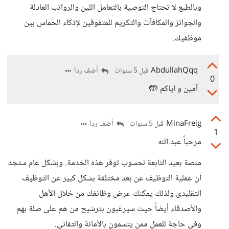
وبالطبع لا تحتاج التوصية بالتعامل اللين والرواتب العادلة
والجوائز والمكافآت والتكريم للمتفوقين لإذكاء الحماس بين
موظفيك.
AbdullahQqq
أضف ردا
قبل 5 سنوات
0
آمين و اياكم 🤲
MinaFreig
أضف ردا
قبل 5 سنوات
1
مرحباً عبد الله
منصة بعيد التابعة لحسوب توفر هذه الخدمة. وبشكل عام ستجد
أن عملية التوظيف عن بعد مختلفة بشكل كبير عن التوظيف
التقليدى ولذلك يمكنك عرض وظائفك من خلال الأهل
والأصدقاء أيضاً حيث سيرغبون بترشيح من هم على صلة بهم
وفى حاجة للعمل ممن يتسمون بالأمانة والتفانى.