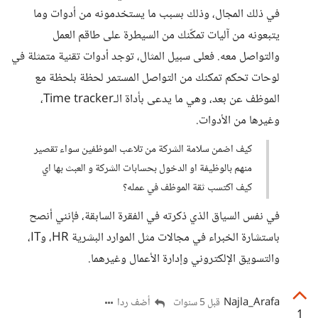
في ذلك المجال، وذلك بسبب ما يستخدمونه من أدوات وما
يتبعونه من آليات تمكّنك من السيطرة على طاقم العمل
والتواصل معه. فعلى سبيل المثال، توجد أدوات تقنية متمثلة في
لوحات تحكم تمكنك من التواصل المستمر لحظة بلحظة مع
الموظف عن بعد، وهي ما يدعى بأداة الـTime tracker،
وغيرها من الأدوات.
كيف اضمن سلامة الشركة من تلاعب الموظفين سواء تقصير
منهم بالوظيفة او الدخول بحسابات الشركة و العبث بها اي
كيف اكتسب ثقة الموظف في عمله؟
في نفس السياق الذي ذكرته في الفقرة السابقة، فإنني أنصح
باستشارة الخبراء في مجالات مثل الموارد البشرية HR، وIT،
والتسويق الإلكتروني وإدارة الأعمال وغيرهما.
Najla_Arafa
أضف ردا
قبل 5 سنوات
1