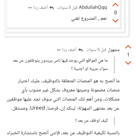
AbdullahQqq
أضف ردا
قبل 5 سنوات
0
نعم , المشروع تقني
مجهول
أضف ردا
قبل 5 سنوات
1
ما هي المواقع التي يوجد فيها ناس يريدون يتوظفون عن بعد
سواء عربية او اجنبية ؟
ما أنصح به هو المنصات المتعلقة بالتوظيف، عليك اختيار
منصات مضمونة وصيتها معروف بشكل غير مشوب بأي
مشكلات، ومن أهم تلك المنصات التي سوف تجد عليها موظفين
عن بعد بمنتهى السهولة: لينكد إن، فرصنا، Ureed، ومستقل.
كيف اوظف عن بعد ؟
بالنسبة لكيفية التوظيف عن بعد، فإنني أنصح باستشارة الخبراء