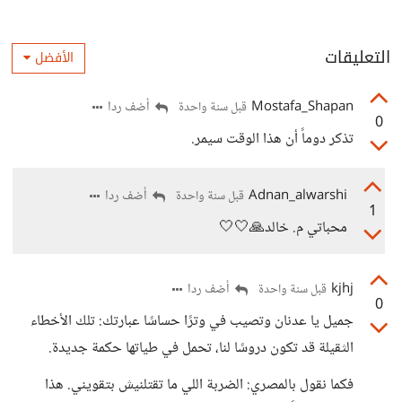
التعليقات
الأفضل
Mostafa_Shapan
أضف ردا
قبل سنة واحدة
0
تذكر دوماً أن هذا الوقت سيمر.
Adnan_alwarshi
أضف ردا
قبل سنة واحدة
1
محباتي م. خالد🙏🤍🤍
kjhj
أضف ردا
قبل سنة واحدة
0
جميل يا عدنان وتصيب في وترًا حساسًا عبارتك: تلك الأخطاء
الثقيلة قد تكون دروسًا لنا، تحمل في طياتها حكمة جديدة.
فكما نقول بالمصري: الضربة اللي ما تقتلنيش بتقويني. هذا