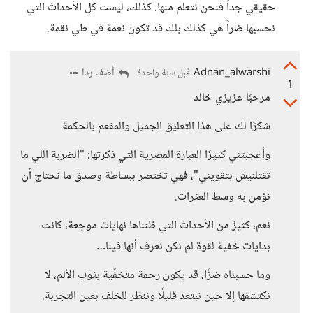
حقيقي جداً فنحن نتعلم منها. كذلك، ليست كل الأحداث التي
نحسبها ضراً هي كذلك بلك قد تكون نعمة في طي نقمة.
Adnan_alwarshi
أضف ردا
قبل سنة واحدة
1
مرحبًا عزيزي خالد
شكرًا لك على هذا التعليق الجميل والمفعم بالحكمة
وأعجبتني كثيرًا العبارة المصرية التي ذكرتها: "الضربة اللي ما
تقتلنيش بتقويني"، فهي تختصر ببساطة وصدق ما نحتاج أن
نؤمن به وسط العثرات.
نعم، كثيرٌ من الأحداث التي ظنناها نهايات موجعة، كانت
بدايات خفية لقوة لم نكن نعرف أنها فينا…
وما حسبناه ضرًّا، قد يكون رحمة متخفّية بثوب الألم، لا
نكتشفها إلا حين نبتعد قليلًا وننظر للخلف بعين التجربة.